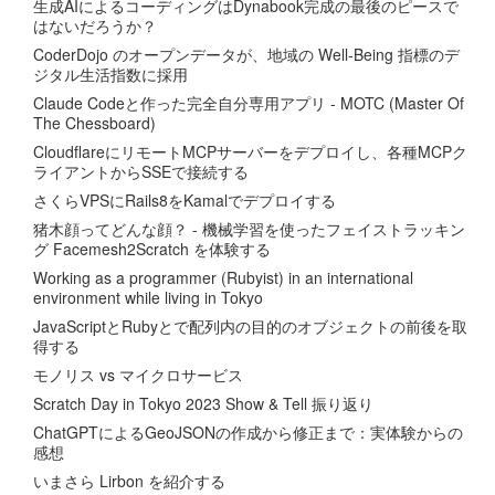
生成AIによるコーディングはDynabook完成の最後のピースで
はないだろうか？
CoderDojo のオープンデータが、地域の Well-Being 指標のデ
ジタル生活指数に採用
Claude Codeと作った完全自分専用アプリ - MOTC (Master Of
The Chessboard)
CloudflareにリモートMCPサーバーをデプロイし、各種MCPク
ライアントからSSEで接続する
さくらVPSにRails8をKamalでデプロイする
猪木顔ってどんな顔？ - 機械学習を使ったフェイストラッキン
グ Facemesh2Scratch を体験する
Working as a programmer (Rubyist) in an international
environment while living in Tokyo
JavaScriptとRubyとで配列内の目的のオブジェクトの前後を取
得する
モノリス vs マイクロサービス
Scratch Day in Tokyo 2023 Show & Tell 振り返り
ChatGPTによるGeoJSONの作成から修正まで：実体験からの
感想
いまさら Lirbon を紹介する