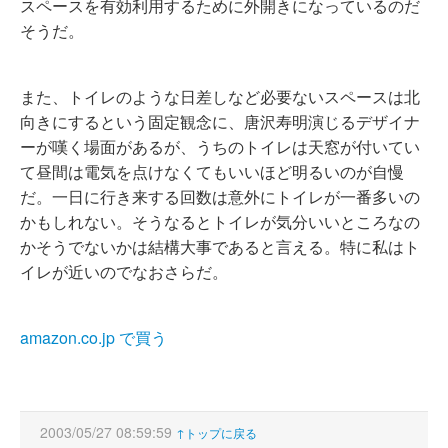
スペースを有効利用するために外開きになっているのだ
そうだ。
また、トイレのような日差しなど必要ないスペースは北
向きにするという固定観念に、唐沢寿明演じるデザイナ
ーが嘆く場面があるが、うちのトイレは天窓が付いてい
て昼間は電気を点けなくてもいいほど明るいのが自慢
だ。一日に行き来する回数は意外にトイレが一番多いの
かもしれない。そうなるとトイレが気分いいところなの
かそうでないかは結構大事であると言える。特に私はト
イレが近いのでなおさらだ。
amazon.co.jp で買う
2003/05/27 08:59:59
↑トップに戻る