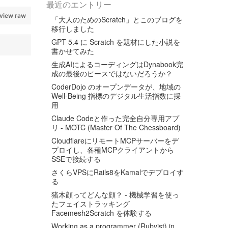
最近のエントリー
view raw
「大人のためのScratch」とこのブログを
移行しました
GPT 5.4 に Scratch を題材にした小説を
書かせてみた
生成AIによるコーディングはDynabook完
成の最後のピースではないだろうか？
CoderDojo のオープンデータが、地域の
Well-Being 指標のデジタル生活指数に採
用
Claude Codeと作った完全自分専用アプ
リ - MOTC (Master Of The Chessboard)
CloudflareにリモートMCPサーバーをデ
プロイし、各種MCPクライアントから
SSEで接続する
さくらVPSにRails8をKamalでデプロイす
る
猪木顔ってどんな顔？ - 機械学習を使っ
たフェイストラッキング
Facemesh2Scratch を体験する
Working as a programmer (Rubyist) in