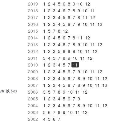
2019
1
2
4
5
6
8
9
10
12
2018
1
2
3
4
6
7
8
9
10
11
2017
1
2
3
4
5
6
7
8
11
12
2016
1
2
3
4
5
6
7
9
10
11
12
2015
1
5
7
8
12
2014
1
2
4
5
6
7
8
11
12
2013
1
2
3
4
6
7
8
9
10
11
12
2012
1
2
3
5
6
8
9
10
11
12
2011
3
4
5
7
8
9
10
11
12
2010
1
2
3
4
5
7
11
2009
1
2
3
4
5
6
7
9
10
11
12
2008
1
2
3
4
5
6
7
8
9
10
11
12
2007
1
2
3
4
5
6
7
8
9
10
11
12
2006
3
5
7
8
9
10
11
12
 <-- .rvm 以下の gems フォルダを指定する
2005
1
2
3
4
5
6
7
9
2004
1
2
3
4
5
6
7
8
9
10
11
12
2003
5
6
7
8
9
10
11
12
2002
4
5
6
7