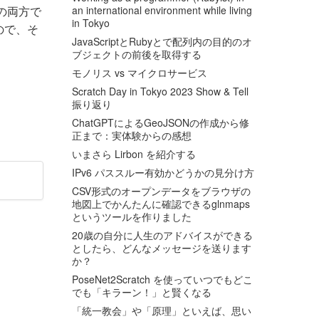
 の両方で
an international environment while living
in Tokyo
いので、そ
JavaScriptとRubyとで配列内の目的のオ
ブジェクトの前後を取得する
モノリス vs マイクロサービス
Scratch Day in Tokyo 2023 Show & Tell
振り返り
ChatGPTによるGeoJSONの作成から修
正まで：実体験からの感想
いまさら Lirbon を紹介する
IPv6 パススルー有効かどうかの見分け方
CSV形式のオープンデータをブラウザの
地図上でかんたんに確認できるglnmaps
というツールを作りました
20歳の自分に人生のアドバイスができる
としたら、どんなメッセージを送ります
か？
PoseNet2Scratch を使っていつでもどこ
でも「キラーン！」と賢くなる
「統一教会」や「原理」といえば、思い