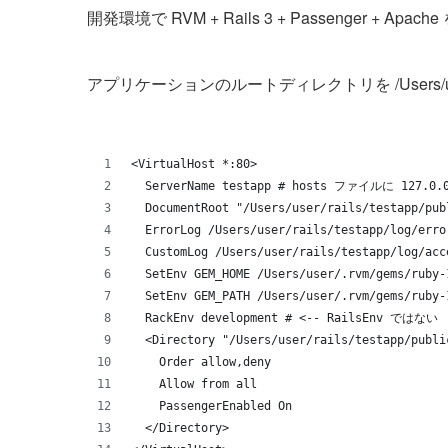
開発環境で RVM + Rails 3 + Passenger + A
アプリケーションのルートディレクトリを /Users/user/
<VirtualHost *:80>
  ServerName testapp # hosts ファイルに 127.
  DocumentRoot "/Users/user/rails/testapp/pub
  ErrorLog /Users/user/rails/testapp/log/erro
  CustomLog /Users/user/rails/testapp/log/acc
  SetEnv GEM_HOME /Users/user/.rvm/gems/r
  SetEnv GEM_PATH /Users/user/.rvm/gems/ru
  RackEnv development # <-- RailsEnv ではない
  <Directory "/Users/user/rails/testapp/publi
    Order allow,deny
    Allow from all
    PassengerEnabled On
  </Directory>