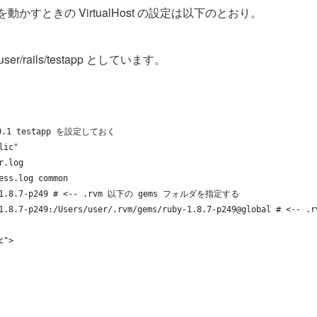
pache を動かすときの VirtualHost の設定は以下のとおり。
rails/testapp としています。
0.0.1 testapp を設定しておく
lic"
r.log
ess.log common
uby-1.8.7-p249 # <-- .rvm 以下の gems フォルダを指定する
by-1.8.7-p249:/Users/user/.rvm/gems/ruby-1.8.7-p249@global #
c">