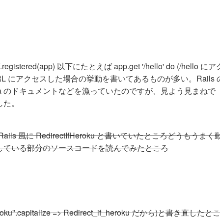
ered(app) 以下にたとえば app.get '/hello' do (/hello 
URL にアクセスした場合の挙動を書いてあるものが多い。Rails 
 sinatra のドキュメントなどを漁っていたのですが、見よう見まねで
ました。
名を最初、Rails 風に RedirectIfHeroku と書いていたところどうもうま
ートロードしている部分のソースコードを読んでみたところ
heroku".capitalize => Redirect_if_heroku だから)と書き直し