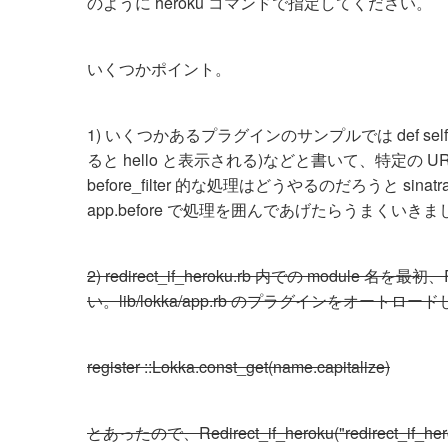
のように heroku コマンドで指定してください。
いくつかポイント。
1) いくつかあるプラグインのサンプルでは def self.regist
ると hello と表示される)などと書いて、特定の 
before_filter 的な処理はどうやるのだろうと
app.before で処理を囲んであげたらうまくいき
2) redirect_if_heroku.rb 内での module 
い。lib/lokka/app.rb のプラグインをオ
register ::Lokka.const_get(name.capitalize)
とあったので、Redirect_if_heroku("redirect_if_