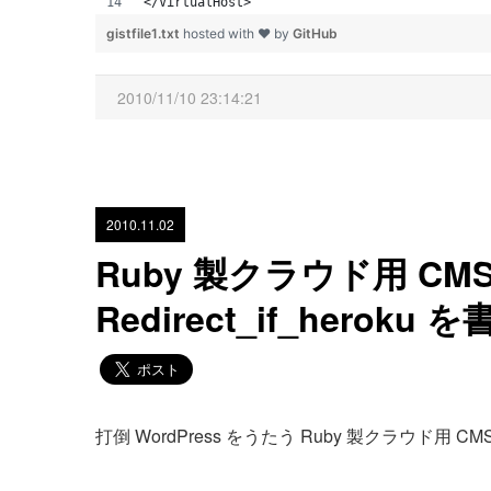
</VirtualHost>
gistfile1.txt
hosted with ❤ by
GitHub
2010/11/10 23:14:21
2010.11.02
Ruby 製クラウド用 CM
Redirect_if_heroku
打倒 WordPress をうたう Ruby 製クラウド用 CM