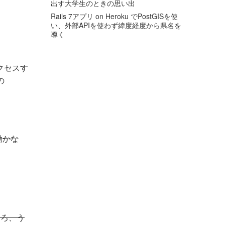
出す大学生のときの思い出
Rails 7アプリ on Heroku でPostGISを使
い、外部APIを使わず緯度経度から県名を
導く
にアクセスす
の
く動かな
たところ、う