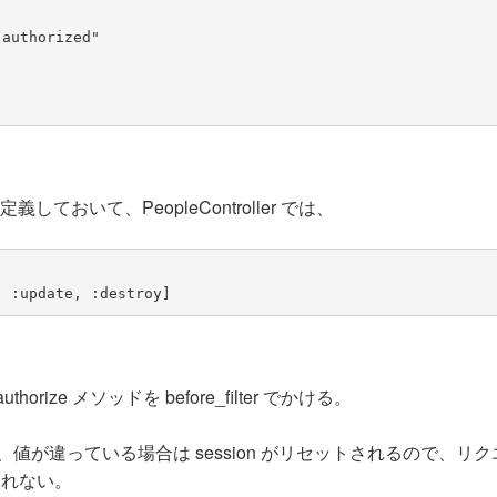
t authorized"
を定義しておいて、PeopleController では、
, :update, :destroy]
ze メソッドを before_filter でかける。
かったり、値が違っている場合は session がリセットされるので、リ
成されない。