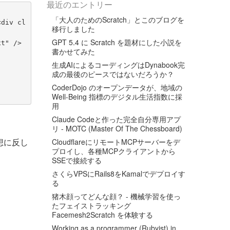
最近のエントリー
「大人のためのScratch」とこのブログを
<div cl
移行しました
GPT 5.4 に Scratch を題材にした小説を
xt" />
書かせてみた
生成AIによるコーディングはDynabook完
成の最後のピースではないだろうか？
CoderDojo のオープンデータが、地域の
Well-Being 指標のデジタル生活指数に採
用
Claude Codeと作った完全自分専用アプ
リ - MOTC (Master Of The Chessboard)
想に反し
CloudflareにリモートMCPサーバーをデ
プロイし、各種MCPクライアントから
SSEで接続する
さくらVPSにRails8をKamalでデプロイす
る
猪木顔ってどんな顔？ - 機械学習を使っ
たフェイストラッキング
Facemesh2Scratch を体験する
Working as a programmer (Rubyist) in