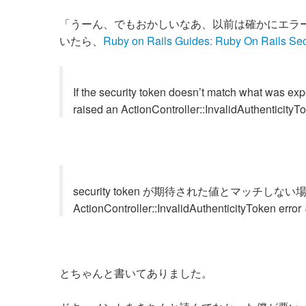
「うーん、でもおかしいなあ、以前は確かにエラ
いたら、
Ruby on Rails Guides: Ruby On Rails Sec
If the security token doesn’t match what was expec
raised an ActionController::InvalidAuthenticityTo
security token が期待された値とマッチしな
ActionController::InvalidAuthenticityToken
とちゃんと書いてありました。