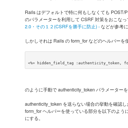
Rails はデフォルトで特に何もしなくても POST/PUT/D
のパラメーターを利用して CSRF 対策をおこな
2.0・その１２(CSRFを勝手に防止) -
などが参考に
しかしそれは Rails の form_for などのヘル
<%= hidden_field_tag :authenticity_token, f
のように手動で authenticity_token パラ
authenticity_token を送らない場合の挙動を確認したく
form_for ヘルパーを使っている部分を以下のようにベタな
にする。