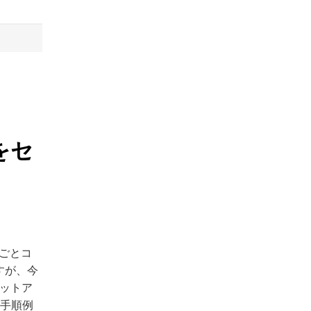
境をセ
るごとコ
すが、今
をセットア
する手順例