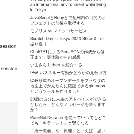
an international environment while living
in Tokyo
JavaScriptとRubyとで配列内の目的のオ
ブジェクトの前後を取得する
モノリス vs マイクロサービス
Scratch Day in Tokyo 2023 Show & Tell
振り返り
ssion
ChatGPTによるGeoJSONの作成から修
正まで：実体験からの感想
いまさら Lirbon を紹介する
ssion
IPv6 パススルー有効かどうかの見分け方
CSV形式のオープンデータをブラウザの
地図上でかんたんに確認できるglnmaps
というツールを作りました
20歳の自分に人生のアドバイスができる
としたら、どんなメッセージを送ります
か？
PoseNet2Scratch を使っていつでもどこ
でも「キラーン！」と賢くなる
「統一教会」や「原理」といえば、思い