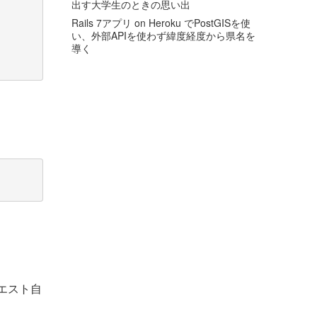
出す大学生のときの思い出
Rails 7アプリ on Heroku でPostGISを使
い、外部APIを使わず緯度経度から県名を
導く
クエスト自