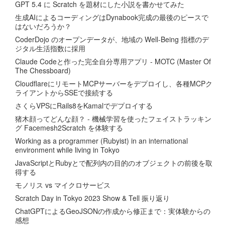
GPT 5.4 に Scratch を題材にした小説を書かせてみた
生成AIによるコーディングはDynabook完成の最後のピースで
はないだろうか？
CoderDojo のオープンデータが、地域の Well-Being 指標のデ
ジタル生活指数に採用
Claude Codeと作った完全自分専用アプリ - MOTC (Master Of
The Chessboard)
CloudflareにリモートMCPサーバーをデプロイし、各種MCPク
ライアントからSSEで接続する
さくらVPSにRails8をKamalでデプロイする
猪木顔ってどんな顔？ - 機械学習を使ったフェイストラッキン
グ Facemesh2Scratch を体験する
Working as a programmer (Rubyist) in an international
environment while living in Tokyo
JavaScriptとRubyとで配列内の目的のオブジェクトの前後を取
得する
モノリス vs マイクロサービス
Scratch Day in Tokyo 2023 Show & Tell 振り返り
ChatGPTによるGeoJSONの作成から修正まで：実体験からの
感想