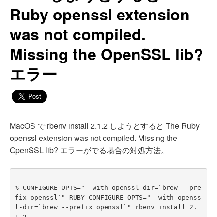
Ruby openssl extension
was not compiled.
Missing the OpenSSL lib?
エラー
MacOS で rbenv install 2.1.2 しようとすると The Ruby
openssl extension was not compiled. Missing the
OpenSSL lib? エラーがでる場合の対処方法。
% CONFIGURE_OPTS="--with-openssl-dir=`brew --pre
fix openssl`" RUBY_CONFIGURE_OPTS="--with-openss
l-dir=`brew --prefix openssl`" rbenv install 2.
1.2