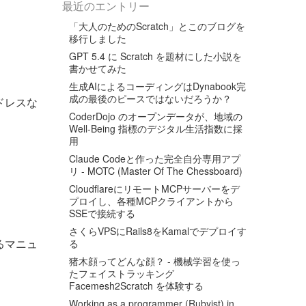
最近のエントリー
「大人のためのScratch」とこのブログを
移行しました
GPT 5.4 に Scratch を題材にした小説を
書かせてみた
生成AIによるコーディングはDynabook完
成の最後のピースではないだろうか？
ドレスな
CoderDojo のオープンデータが、地域の
Well-Being 指標のデジタル生活指数に採
用
Claude Codeと作った完全自分専用アプ
リ - MOTC (Master Of The Chessboard)
CloudflareにリモートMCPサーバーをデ
プロイし、各種MCPクライアントから
SSEで接続する
さくらVPSにRails8をKamalでデプロイす
るマニュ
る
猪木顔ってどんな顔？ - 機械学習を使っ
たフェイストラッキング
Facemesh2Scratch を体験する
Working as a programmer (Rubyist) in