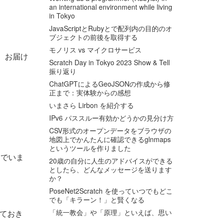
an international environment while living
in Tokyo
JavaScriptとRubyとで配列内の目的のオ
ブジェクトの前後を取得する
モノリス vs マイクロサービス
、お届け
Scratch Day in Tokyo 2023 Show & Tell
振り返り
ChatGPTによるGeoJSONの作成から修
正まで：実体験からの感想
いまさら Lirbon を紹介する
IPv6 パススルー有効かどうかの見分け方
CSV形式のオープンデータをブラウザの
地図上でかんたんに確認できるglnmaps
というツールを作りました
 でいま
20歳の自分に人生のアドバイスができる
としたら、どんなメッセージを送ります
か？
PoseNet2Scratch を使っていつでもどこ
でも「キラーン！」と賢くなる
「統一教会」や「原理」といえば、思い
しておき