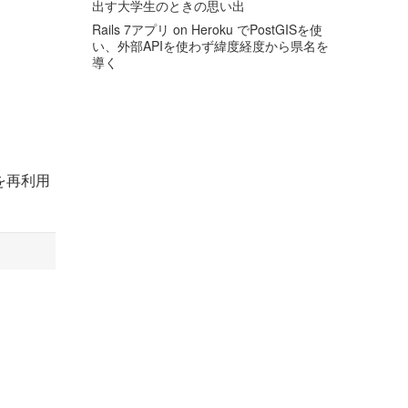
出す大学生のときの思い出
Rails 7アプリ on Heroku でPostGISを使
い、外部APIを使わず緯度経度から県名を
導く
を再利用