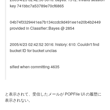
key 741bbc7a53789e70cf6865
04b74f3329441ea7b134ccdc9d491ee1e20b4b2449
provided in Classifier::Bayes @ 2854
2005/4/23 02:42:52 3016: history: 610: Couldn't find
bucket ID for bucket unclas
sified when committing 4635
と表示されて、受信したメールが POPFile UI の履歴に
表示されない。