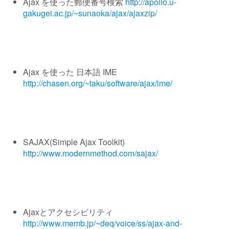
Ajax を使った郵便番号検索
http://apollo.u-
gakugei.ac.jp/~sunaoka/ajax/ajaxzip/
Ajax を使った 日本語 IME
http://chasen.org/~taku/software/ajax/ime/
SAJAX(Simple Ajax Toolkit)
http://www.modernmethod.com/sajax/
Ajaxとアクセシビリティ
http://www.memb.jp/~deq/voice/ss/ajax-and-