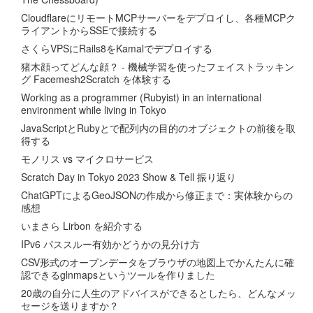
CloudflareにリモートMCPサーバーをデプロイし、各種MCPク
ライアントからSSEで接続する
さくらVPSにRails8をKamalでデプロイする
猪木顔ってどんな顔？ - 機械学習を使ったフェイストラッキン
グ Facemesh2Scratch を体験する
Working as a programmer (Rubyist) in an international
environment while living in Tokyo
JavaScriptとRubyとで配列内の目的のオブジェクトの前後を取
得する
モノリス vs マイクロサービス
Scratch Day in Tokyo 2023 Show & Tell 振り返り
ChatGPTによるGeoJSONの作成から修正まで：実体験からの
感想
いまさら Lirbon を紹介する
IPv6 パススルー有効かどうかの見分け方
CSV形式のオープンデータをブラウザの地図上でかんたんに確
認できるglnmapsというツールを作りました
20歳の自分に人生のアドバイスができるとしたら、どんなメッ
セージを送りますか？