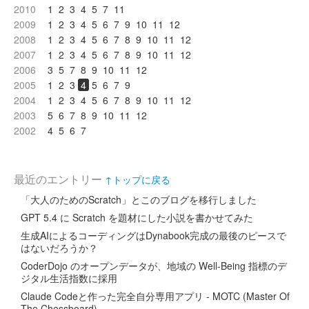
2010
1
2
3
4
5
7
11
2009
1
2
3
4
5
6
7
9
10
11
12
2008
1
2
3
4
5
6
7
8
9
10
11
12
2007
1
2
3
4
5
6
7
8
9
10
11
12
2006
3
5
7
8
9
10
11
12
2005
1
2
3
4
5
6
7
9
2004
1
2
3
4
5
6
7
8
9
10
11
12
2003
5
6
7
8
9
10
11
12
2002
4
5
6
7
最近のエントリー
↑トップに戻る
「大人のためのScratch」とこのブログを移行しました
GPT 5.4 に Scratch を題材にした小説を書かせてみた
生成AIによるコーディングはDynabook完成の最後のピースで
はないだろうか？
CoderDojo のオープンデータが、地域の Well-Being 指標のデ
ジタル生活指数に採用
Claude Codeと作った完全自分専用アプリ - MOTC (Master Of
The Chessboard)