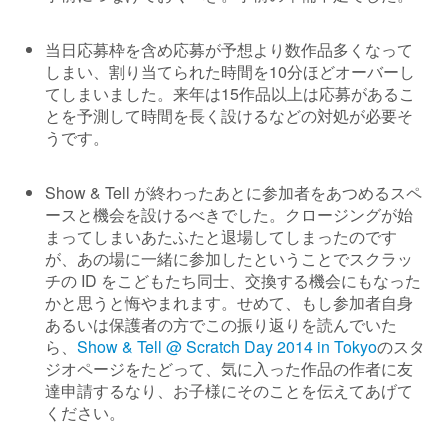
当日応募枠を含め応募が予想より数作品多くなって
しまい、割り当てられた時間を10分ほどオーバーし
てしまいました。来年は15作品以上は応募があるこ
とを予測して時間を長く設けるなどの対処が必要そ
うです。
Show & Tell が終わったあとに参加者をあつめるスペ
ースと機会を設けるべきでした。クロージングが始
まってしまいあたふたと退場してしまったのです
が、あの場に一緒に参加したということでスクラッ
チの ID をこどもたち同士、交換する機会にもなった
かと思うと悔やまれます。せめて、もし参加者自身
あるいは保護者の方でこの振り返りを読んでいた
ら、
Show & Tell @ Scratch Day 2014 in Tokyo
のスタ
ジオページをたどって、気に入った作品の作者に友
達申請するなり、お子様にそのことを伝えてあげて
ください。