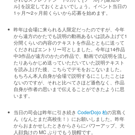
ル] を設定しておくとよいでしょう。イベント当日の
1ヶ月〜2ヶ月前くらいから応募を始めます。
昨年は会場に来られる人限定だったのですが、今年
から遠方のかたでも説明の動画あるいは読み上げて1
分間くらいの内容のテキストを作品とともに送って
くださればエントリー可としました。今年は14作品
中3作品が遠方のかたの作品で、動画での説明を流し
たりあらかじめ送っていただいていた説明テキスト
を読み上げた後、こちらでデモをおこないました。
もちろん本人自身が会場で説明するにこしたことは
ないのですが、それと比べてさほど遜色なく、作品
自身が作者の思いまで伝えることができたように思
います。
当日の司会は昨年に引き続き
CoderDojo 柏
の宮島く
ん（なんとまだ高校生！）にお願いしました。昨年
からおまかせしたときからさらにパワーアップ、大
人顔負けの MC ぶりでもう脱帽です。