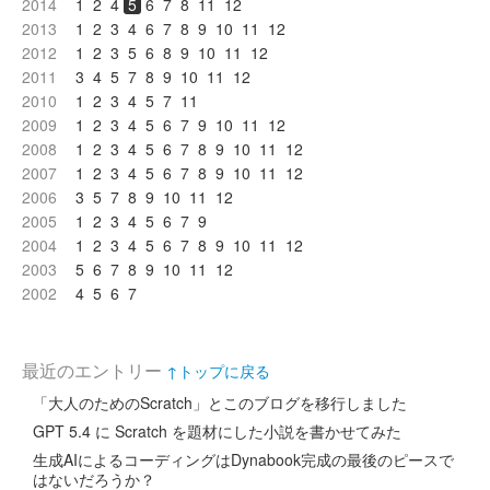
2014
1
2
4
5
6
7
8
11
12
2013
1
2
3
4
6
7
8
9
10
11
12
2012
1
2
3
5
6
8
9
10
11
12
2011
3
4
5
7
8
9
10
11
12
2010
1
2
3
4
5
7
11
2009
1
2
3
4
5
6
7
9
10
11
12
2008
1
2
3
4
5
6
7
8
9
10
11
12
2007
1
2
3
4
5
6
7
8
9
10
11
12
2006
3
5
7
8
9
10
11
12
2005
1
2
3
4
5
6
7
9
2004
1
2
3
4
5
6
7
8
9
10
11
12
2003
5
6
7
8
9
10
11
12
2002
4
5
6
7
最近のエントリー
↑トップに戻る
「大人のためのScratch」とこのブログを移行しました
GPT 5.4 に Scratch を題材にした小説を書かせてみた
生成AIによるコーディングはDynabook完成の最後のピースで
はないだろうか？