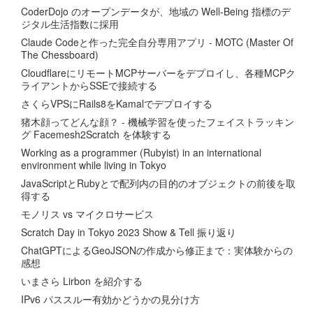
CoderDojo のオープンデータが、地域の Well-Being 指標のデ
ジタル生活指数に採用
Claude Codeと作った完全自分専用アプリ - MOTC (Master Of
The Chessboard)
CloudflareにリモートMCPサーバーをデプロイし、各種MCPク
ライアントからSSEで接続する
さくらVPSにRails8をKamalでデプロイする
猪木顔ってどんな顔？ - 機械学習を使ったフェイストラッキン
グ Facemesh2Scratch を体験する
Working as a programmer (Rubyist) in an international
environment while living in Tokyo
JavaScriptとRubyとで配列内の目的のオブジェクトの前後を取
得する
モノリス vs マイクロサービス
Scratch Day in Tokyo 2023 Show & Tell 振り返り
ChatGPTによるGeoJSONの作成から修正まで：実体験からの
感想
いまさら Lirbon を紹介する
IPv6 パススルー有効かどうかの見分け方