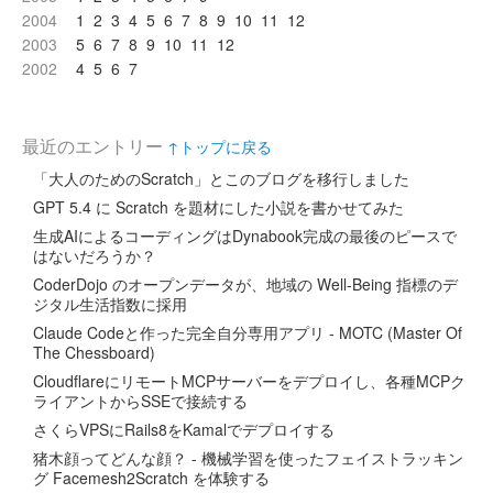
2004
1
2
3
4
5
6
7
8
9
10
11
12
2003
5
6
7
8
9
10
11
12
2002
4
5
6
7
最近のエントリー
↑トップに戻る
「大人のためのScratch」とこのブログを移行しました
GPT 5.4 に Scratch を題材にした小説を書かせてみた
生成AIによるコーディングはDynabook完成の最後のピースで
はないだろうか？
CoderDojo のオープンデータが、地域の Well-Being 指標のデ
ジタル生活指数に採用
Claude Codeと作った完全自分専用アプリ - MOTC (Master Of
The Chessboard)
CloudflareにリモートMCPサーバーをデプロイし、各種MCPク
ライアントからSSEで接続する
さくらVPSにRails8をKamalでデプロイする
猪木顔ってどんな顔？ - 機械学習を使ったフェイストラッキン
グ Facemesh2Scratch を体験する