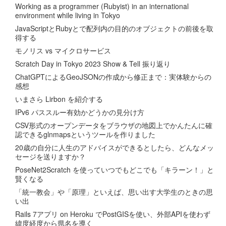
Working as a programmer (Rubyist) in an international
environment while living in Tokyo
JavaScriptとRubyとで配列内の目的のオブジェクトの前後を取
得する
モノリス vs マイクロサービス
Scratch Day in Tokyo 2023 Show & Tell 振り返り
ChatGPTによるGeoJSONの作成から修正まで：実体験からの
感想
いまさら Lirbon を紹介する
IPv6 パススルー有効かどうかの見分け方
CSV形式のオープンデータをブラウザの地図上でかんたんに確
認できるglnmapsというツールを作りました
20歳の自分に人生のアドバイスができるとしたら、どんなメッ
セージを送りますか？
PoseNet2Scratch を使っていつでもどこでも「キラーン！」と
賢くなる
「統一教会」や「原理」といえば、思い出す大学生のときの思
い出
Rails 7アプリ on Heroku でPostGISを使い、外部APIを使わず
緯度経度から県名を導く