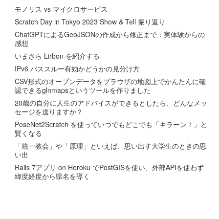
モノリス vs マイクロサービス
Scratch Day in Tokyo 2023 Show & Tell 振り返り
ChatGPTによるGeoJSONの作成から修正まで：実体験からの
感想
いまさら Lirbon を紹介する
IPv6 パススルー有効かどうかの見分け方
CSV形式のオープンデータをブラウザの地図上でかんたんに確
認できるglnmapsというツールを作りました
20歳の自分に人生のアドバイスができるとしたら、どんなメッ
セージを送りますか？
PoseNet2Scratch を使っていつでもどこでも「キラーン！」と
賢くなる
「統一教会」や「原理」といえば、思い出す大学生のときの思
い出
Rails 7アプリ on Heroku でPostGISを使い、外部APIを使わず
緯度経度から県名を導く