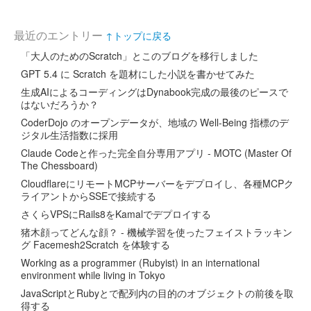
最近のエントリー
↑トップに戻る
「大人のためのScratch」とこのブログを移行しました
GPT 5.4 に Scratch を題材にした小説を書かせてみた
生成AIによるコーディングはDynabook完成の最後のピースで
はないだろうか？
CoderDojo のオープンデータが、地域の Well-Being 指標のデ
ジタル生活指数に採用
Claude Codeと作った完全自分専用アプリ - MOTC (Master Of
The Chessboard)
CloudflareにリモートMCPサーバーをデプロイし、各種MCPク
ライアントからSSEで接続する
さくらVPSにRails8をKamalでデプロイする
猪木顔ってどんな顔？ - 機械学習を使ったフェイストラッキン
グ Facemesh2Scratch を体験する
Working as a programmer (Rubyist) in an international
environment while living in Tokyo
JavaScriptとRubyとで配列内の目的のオブジェクトの前後を取
得する