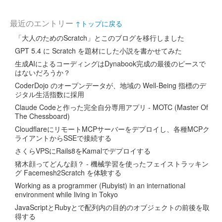
最近のエントリー
↑トップに戻る
「大人のためのScratch」とこのブログを移行しました
GPT 5.4 に Scratch を題材にした小説を書かせてみた
生成AIによるコーディングはDynabook完成の最後のピースで
はないだろうか？
CoderDojo のオープンデータが、地域の Well-Being 指標のデ
ジタル生活指数に採用
Claude Codeと作った完全自分専用アプリ - MOTC (Master Of
The Chessboard)
CloudflareにリモートMCPサーバーをデプロイし、各種MCPク
ライアントからSSEで接続する
さくらVPSにRails8をKamalでデプロイする
猪木顔ってどんな顔？ - 機械学習を使ったフェイストラッキン
グ Facemesh2Scratch を体験する
Working as a programmer (Rubyist) in an international
environment while living in Tokyo
JavaScriptとRubyとで配列内の目的のオブジェクトの前後を取
得する