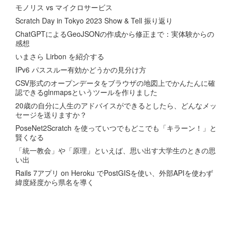
モノリス vs マイクロサービス
Scratch Day in Tokyo 2023 Show & Tell 振り返り
ChatGPTによるGeoJSONの作成から修正まで：実体験からの
感想
いまさら Lirbon を紹介する
IPv6 パススルー有効かどうかの見分け方
CSV形式のオープンデータをブラウザの地図上でかんたんに確
認できるglnmapsというツールを作りました
20歳の自分に人生のアドバイスができるとしたら、どんなメッ
セージを送りますか？
PoseNet2Scratch を使っていつでもどこでも「キラーン！」と
賢くなる
「統一教会」や「原理」といえば、思い出す大学生のときの思
い出
Rails 7アプリ on Heroku でPostGISを使い、外部APIを使わず
緯度経度から県名を導く