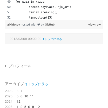
for waza in wazas:
	speech.say(waza, 'ja_JP')
	finish_speaking()
	time.sleep(15)
aikido.py
hosted with ❤ by
GitHub
view raw
2018/03/09 09:00:00
↑トップに戻る
プロフィール
アーカイブ
↑トップに戻る
2026
3
7
2025
5
8
10
11
2024
12
2023
1
2
5
6
9
12