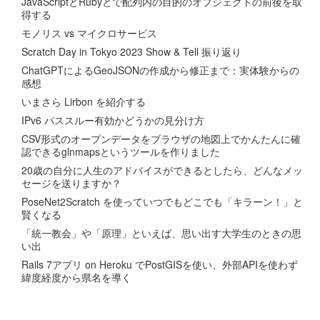
JavaScriptとRubyとで配列内の目的のオブジェクトの前後を取
得する
モノリス vs マイクロサービス
Scratch Day in Tokyo 2023 Show & Tell 振り返り
ChatGPTによるGeoJSONの作成から修正まで：実体験からの
感想
いまさら Lirbon を紹介する
IPv6 パススルー有効かどうかの見分け方
CSV形式のオープンデータをブラウザの地図上でかんたんに確
認できるglnmapsというツールを作りました
20歳の自分に人生のアドバイスができるとしたら、どんなメッ
セージを送りますか？
PoseNet2Scratch を使っていつでもどこでも「キラーン！」と
賢くなる
「統一教会」や「原理」といえば、思い出す大学生のときの思
い出
Rails 7アプリ on Heroku でPostGISを使い、外部APIを使わず
緯度経度から県名を導く