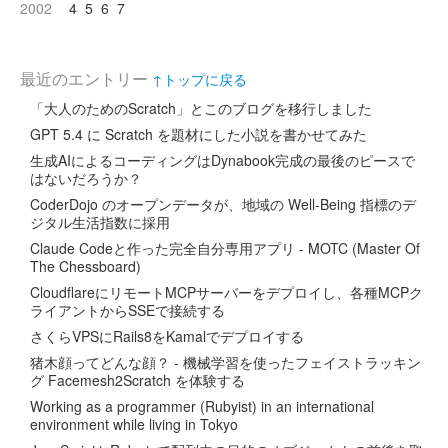
2002
4
5
6
7
最近のエントリー
↑トップに戻る
「大人のためのScratch」とこのブログを移行しました
GPT 5.4 に Scratch を題材にした小説を書かせてみた
生成AIによるコーディングはDynabook完成の最後のピースで
はないだろうか？
CoderDojo のオープンデータが、地域の Well-Being 指標のデ
ジタル生活指数に採用
Claude Codeと作った完全自分専用アプリ - MOTC (Master Of
The Chessboard)
CloudflareにリモートMCPサーバーをデプロイし、各種MCPク
ライアントからSSEで接続する
さくらVPSにRails8をKamalでデプロイする
猪木顔ってどんな顔？ - 機械学習を使ったフェイストラッキン
グ Facemesh2Scratch を体験する
Working as a programmer (Rubyist) in an international
environment while living in Tokyo