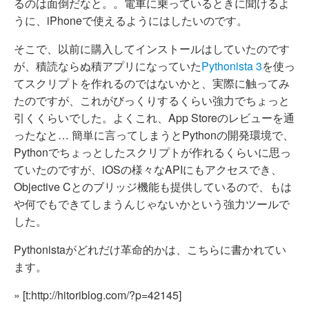
るのは面倒だなと。。電車に乗っているときに聞けるよ
うに、iPhoneで使えるようにはしたいのです。
そこで、以前に購入してインストールはしていたのです
が、積読ならぬ積アプリになっていた
Pythonista 3
を使っ
てスクリプトを作れるのではないかと、実際に触ってみ
たのですが、これがびっくりするくらい強力でちょっと
引くくらいでした。よくこれ、App Storeのレビューを通
ったなと… 簡単に言ってしまうとPythonの開発環境で、
Pythonでちょっとしたスクリプトが作れるくらいに思っ
ていたのですが、iOSの様々なAPIにもアクセスでき、
Objective Cとのブリッジ機能も提供しているので、もは
や何でもできてしまうんじゃないかという強力ツールで
した。
Pythonistaがどれだけ革命的かは、こちらに書かれてい
ます。
» [t:http://hitoriblog.com/?p=42145]