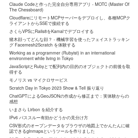
Claude Codeと作った完全自分専用アプリ - MOTC (Master Of
The Chessboard)
CloudflareにリモートMCPサーバーをデプロイし、各種MCPク
ライアントからSSEで接続する
さくらVPSにRails8をKamalでデプロイする
猪木顔ってどんな顔？ - 機械学習を使ったフェイストラッキン
グ Facemesh2Scratch を体験する
Working as a programmer (Rubyist) in an international
environment while living in Tokyo
JavaScriptとRubyとで配列内の目的のオブジェクトの前後を取
得する
モノリス vs マイクロサービス
Scratch Day in Tokyo 2023 Show & Tell 振り返り
ChatGPTによるGeoJSONの作成から修正まで：実体験からの
感想
いまさら Lirbon を紹介する
IPv6 パススルー有効かどうかの見分け方
CSV形式のオープンデータをブラウザの地図上でかんたんに確
認できるglnmapsというツールを作りました