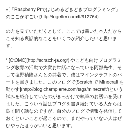
»[「Raspberry Piではじめるどきどきプログラミング」
のここがすごい](http://togetter.com/li/612764)
の方を見ていただくとして、ここでは書いた本人だから
こそ知る裏話的なことをいくつか紹介したいと思いま
す。
* [OtOMO](http://scratch-ja.org/) やこども向けプログラミ
ング教育の活動で大変お世話になっている阿部先生、そ
して塩野禎隆さんとの共著で、僕はマインクラフトのパ
ートを書きました。このブログで[Scratch で Minecraft を
動かす](http://blog.champierre.com/tags/minecraft/)という
試みを紹介していたのがきっかけで執筆のお誘いを受け
ました。こういう話はブログを書き続けている人からは
良く聞く話なのですが、自分のブログで情報を発信して
おくといいことが起こるので、まだやっていない人はぜ
ひやったほうがいいと思います。