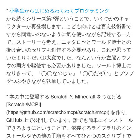
*
小学生からはじめるわくわくプログラミング
から続くシリーズ第2弾ということで、いくつかのキャ
ラクターが再登場します。こども向けとは言え技術書で
すから間違いのないように気を使いながら記述する一方
で、ストーリーを考え、ニャタロ〜とワールド博士との
掛け合いのセリフも創作する必要があり、これが思って
いたよりもだいぶ大変でした。なんというか左脳とウノ
ウの両方を駆使する必要がありました。ワールド博士に
なりきって、「◯◯なのじゃ」「◯◯だぞい」とブツブ
ツつぶやきながら執筆していました。
* 本の中に登場する Scratch と Minecraft をつなげる
[Scratch2MCPI]
(https://github.com/scratch2mcpi/scratch2mcpi) を作り、
GitHub 上で公開しています。誰でも簡単にインストール
できるようにということで、依存するライブラリのイン
ストールやその他の手順をすべてひとつのスクリプトで