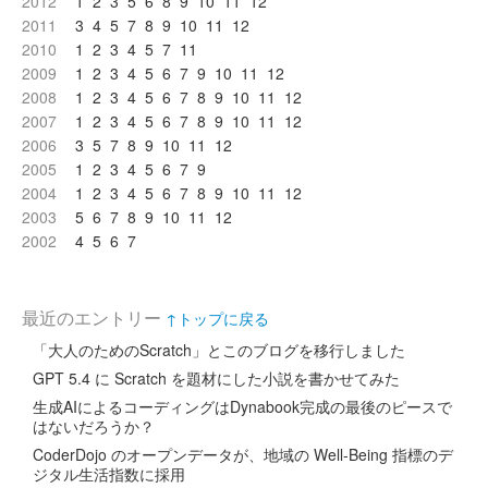
2012
1
2
3
5
6
8
9
10
11
12
2011
3
4
5
7
8
9
10
11
12
2010
1
2
3
4
5
7
11
2009
1
2
3
4
5
6
7
9
10
11
12
2008
1
2
3
4
5
6
7
8
9
10
11
12
2007
1
2
3
4
5
6
7
8
9
10
11
12
2006
3
5
7
8
9
10
11
12
2005
1
2
3
4
5
6
7
9
2004
1
2
3
4
5
6
7
8
9
10
11
12
2003
5
6
7
8
9
10
11
12
2002
4
5
6
7
最近のエントリー
↑トップに戻る
「大人のためのScratch」とこのブログを移行しました
GPT 5.4 に Scratch を題材にした小説を書かせてみた
生成AIによるコーディングはDynabook完成の最後のピースで
はないだろうか？
CoderDojo のオープンデータが、地域の Well-Being 指標のデ
ジタル生活指数に採用