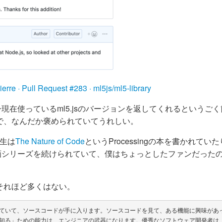
erre · Pull Request #283 · ml5js/ml5-library
れば、今現在使っているml5.jsのバージョンを返してくれるというご
で、なんだか褒められていてうれしい。
生は
The Nature of Code
というProcessingの本を書かれてい
画シリーズを続けられていて、僕はちょっとしたファンだった
それほど多くはない。
ていて、ソースコードが手に入ります。ソースコードを見て、ある機能に興味があ
知る」ための能力は、エンジニアの武器になります。優秀なソフトウェア開発者は