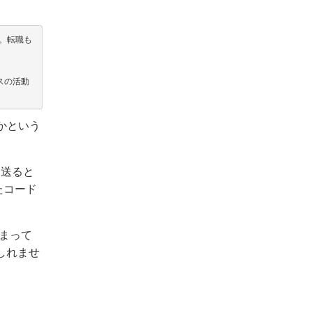
。転職も
スの活動
かという
を送ると
いたコード
とまって
しれませ