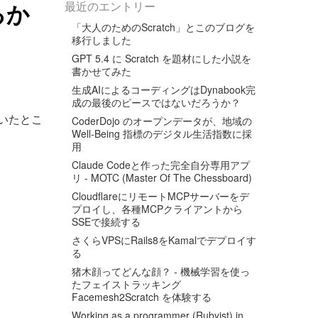
るか
最近のエントリー
「大人のためのScratch」とこのブログを
移行しました
GPT 5.4 に Scratch を題材にした小説を
書かせてみた
生成AIによるコーディングはDynabook完
成の最後のピースではないだろうか？
ていたとこ
CoderDojo のオープンデータが、地域の
Well-Being 指標のデジタル生活指数に採
用
Claude Codeと作った完全自分専用アプ
リ - MOTC (Master Of The Chessboard)
CloudflareにリモートMCPサーバーをデ
プロイし、各種MCPクライアントから
SSEで接続する
さくらVPSにRails8をKamalでデプロイす
る
猪木顔ってどんな顔？ - 機械学習を使っ
たフェイストラッキング
Facemesh2Scratch を体験する
Working as a programmer (Rubyist) in