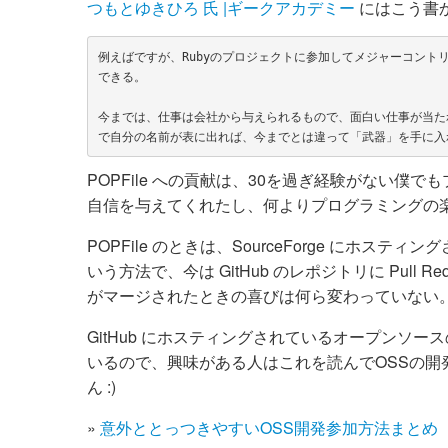
つもとゆきひろ 氏 |ギークアカデミー
にはこう書
例えばですが、Rubyのプロジェクトに参加してメジャーコン
できる。

今までは、仕事は会社から与えられるもので、面白い仕事が当た
POPFile への貢献は、30を過ぎ経験がない
自信を与えてくれたし、何よりプログラミングの
POPFile のときは、SourceForge にホ
いう方法で、今は GitHub のレポジトリに Pul
がマージされたときの喜びは何ら変わっていない
GitHub にホスティングされているオープンソー
いるので、興味がある人はこれを読んでOSSの
ん :)
»
意外ととっつきやすいOSS開発参加方法まとめ