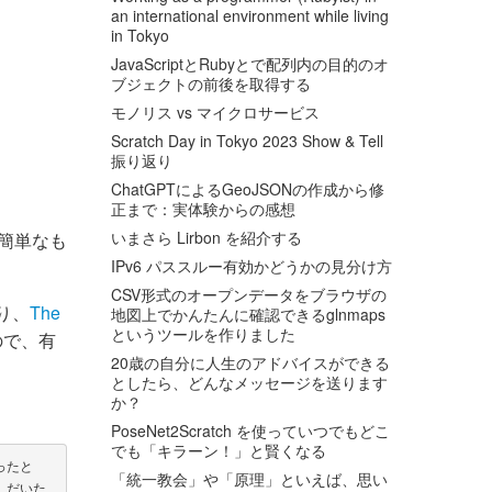
an international environment while living
in Tokyo
JavaScriptとRubyとで配列内の目的のオ
ブジェクトの前後を取得する
モノリス vs マイクロサービス
Scratch Day in Tokyo 2023 Show & Tell
振り返り
ChatGPTによるGeoJSONの作成から修
正まで：実体験からの感想
いまさら Lirbon を紹介する
く簡単なも
IPv6 パススルー有効かどうかの見分け方
CSV形式のオープンデータをブラウザの
たり、
The
地図上でかんたんに確認できるglnmaps
というツールを作りました
ので、有
20歳の自分に人生のアドバイスができる
としたら、どんなメッセージを送ります
か？
PoseNet2Scratch を使っていつでもどこ
でも「キラーン！」と賢くなる
ったと
「統一教会」や「原理」といえば、思い
、だいた