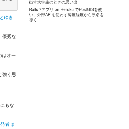
出す大学生のときの思い出
Rails 7アプリ on Heroku でPostGISを使
い、外部APIを使わず緯度経度から県名を
もとゆき
導く
、優秀な
のはオー
と強く思
とにもな
発者 ま