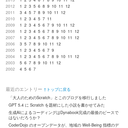
2012
1
2
3
5
6
8
9
10
11
12
2011
3
4
5
7
8
9
10
11
12
2010
1
2
3
4
5
7
11
2009
1
2
3
4
5
6
7
9
10
11
12
2008
1
2
3
4
5
6
7
8
9
10
11
12
2007
1
2
3
4
5
6
7
8
9
10
11
12
2006
3
5
7
8
9
10
11
12
2005
1
2
3
4
5
6
7
9
2004
1
2
3
4
5
6
7
8
9
10
11
12
2003
5
6
7
8
9
10
11
12
2002
4
5
6
7
最近のエントリー
↑トップに戻る
「大人のためのScratch」とこのブログを移行しました
GPT 5.4 に Scratch を題材にした小説を書かせてみた
生成AIによるコーディングはDynabook完成の最後のピースで
はないだろうか？
CoderDojo のオープンデータが、地域の Well-Being 指標のデ