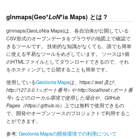
glnmaps(
G
eo*
*ia Maps) とは？
L
o
N
glnmaps(GeoLoNia Maps)は、各自治体が公開している
CSV形式のオープンデータをブラウザの地図上で確認で
きるツールです。 技術的な知識がなくても、誰でも簡単
に使える平易なツールをめざしています。 ソースは1個
のHTMLファイルとしてダウンロードできるので、それ
をホスティングして公開することも簡単です。
使用している
Geolonia Maps
は、https://
.test 及び、
http://127.0.0.1:<ポート番号> や http://localhost:<ポート番
号> などのローカル環境で使用した場合や、GitHub
Pages（https://
.github.io）上では無料で使用できるの
で、開発やオープンソースのプロジェクトで利用するこ
とができます。
参考:
Geolonia Mapsの開発環境での利用について