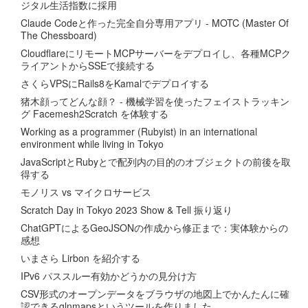
ジタル生活指数に採用
Claude Codeと作った完全自分専用アプリ - MOTC (Master Of
The Chessboard)
CloudflareにリモートMCPサーバーをデプロイし、各種MCPク
ライアントからSSEで接続する
さくらVPSにRails8をKamalでデプロイする
猪木顔ってどんな顔？ - 機械学習を使ったフェイストラッキン
グ Facemesh2Scratch を体験する
Working as a programmer (Rubyist) in an international
environment while living in Tokyo
JavaScriptとRubyとで配列内の目的のオブジェクトの前後を取
得する
モノリス vs マイクロサービス
Scratch Day in Tokyo 2023 Show & Tell 振り返り
ChatGPTによるGeoJSONの作成から修正まで：実体験からの
感想
いまさら Lirbon を紹介する
IPv6 パススルー有効かどうかの見分け方
CSV形式のオープンデータをブラウザの地図上でかんたんに確
認できるglnmapsというツールを作りました