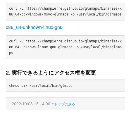
curl -L https://champierre.github.io/glnmaps/binaries/x
x86_64-unknown-linux-gnu
curl -L https://champierre.github.io/glnmaps/binaries/x
86_64-unknown-linux-gnu-glnmaps -o /usr/local/bin/glnma
2. 実行できるようにアクセス権を変更
2022/10/08 15:14:00
↑トップに戻る