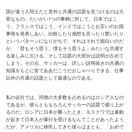
国が違う人同士だと意外と共通の話題を見つけるのは大
変なもの。たいがい1つの事柄に対して、日本ではこ
う、フランスではこう、インドではこうとお互いのお国
事情を発表しあい、比較したり感想を言ったり驚いたり
というパターンになりがちで、それはそれで面白いのだ
が、「君もそう思う、僕もそう思うよ」みたいな共感す
る楽しみに欠ける。そして話題の大部分は説明が占めて
しまう。その点、サッカーは、詳しい説明抜きの共通の
知識をもとに皆でああだこうだおしゃべりできる、仕事
以外の共通の話題として最適なのである。
私の会社では、同僚の大多数を占めるのはロシア人なの
であるが、彼らとももちろんサッカーの話題で盛り上が
るのだ。ロシアに日本が勝ったとき、モスクワでは暴動
が起きて日本人が暴行を受けるなんてことがあったよう
だが、アメリカに移民してきた彼らはまとも、「おめで