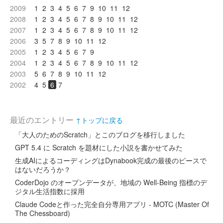
2009
1
2
3
4
5
6
7
9
10
11
12
2008
1
2
3
4
5
6
7
8
9
10
11
12
2007
1
2
3
4
5
6
7
8
9
10
11
12
2006
3
5
7
8
9
10
11
12
2005
1
2
3
4
5
6
7
9
2004
1
2
3
4
5
6
7
8
9
10
11
12
2003
5
6
7
8
9
10
11
12
2002
4
5
6
7
最近のエントリー
↑トップに戻る
「大人のためのScratch」とこのブログを移行しました
GPT 5.4 に Scratch を題材にした小説を書かせてみた
生成AIによるコーディングはDynabook完成の最後のピースで
はないだろうか？
CoderDojo のオープンデータが、地域の Well-Being 指標のデ
ジタル生活指数に採用
Claude Codeと作った完全自分専用アプリ - MOTC (Master Of
The Chessboard)