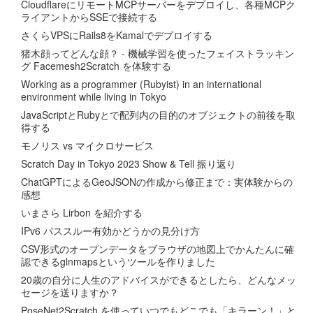
CloudflareにリモートMCPサーバーをデプロイし、各種MCPク
ライアントからSSEで接続する
さくらVPSにRails8をKamalでデプロイする
猪木顔ってどんな顔？ - 機械学習を使ったフェイストラッキン
グ Facemesh2Scratch を体験する
Working as a programmer (Rubyist) in an international
environment while living in Tokyo
JavaScriptとRubyとで配列内の目的のオブジェクトの前後を取
得する
モノリス vs マイクロサービス
Scratch Day in Tokyo 2023 Show & Tell 振り返り
ChatGPTによるGeoJSONの作成から修正まで：実体験からの
感想
いまさら Lirbon を紹介する
IPv6 パススルー有効かどうかの見分け方
CSV形式のオープンデータをブラウザの地図上でかんたんに確
認できるglnmapsというツールを作りました
20歳の自分に人生のアドバイスができるとしたら、どんなメッ
セージを送りますか？
PoseNet2Scratch を使っていつでもどこでも「キラーン！」と