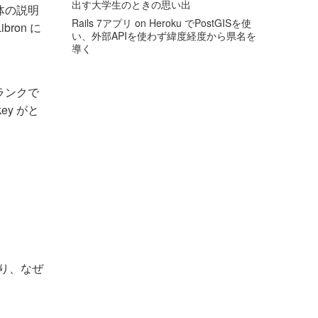
出す大学生のときの思い出
自体の説明
Rails 7アプリ on Heroku でPostGISを使
ron に
い、外部APIを使わず緯度経度から県名を
導く
ランクで
y がと
たり、なぜ