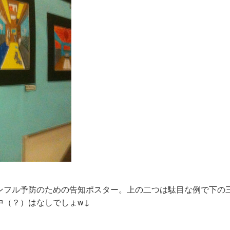
ンフル予防のための告知ポスター。上の二つは駄目な例で下の
中（？）はなしでしょw↓