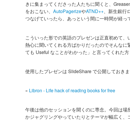
きに集まってくださった人たちに聞くと、Greasemo
をおこない、
AutoPagerize
や
ATND++
、新生銀行ロ
つなげていったら、あっという間に一時間が経っ
こういった形での英語のプレゼンは正直初めて、
熱心に聞いてくれる方ばかりだったのでそんなに緊張す
ても Useful なことがわかった」と言ってく
使用したプレゼンは SlideShare で公開しておき
»
Libron - Life hack of reading books for free
午後は他のセッションを聞くのに専念。今回は場所が In
かジャグリングやっていたりとテーマが幅広く、