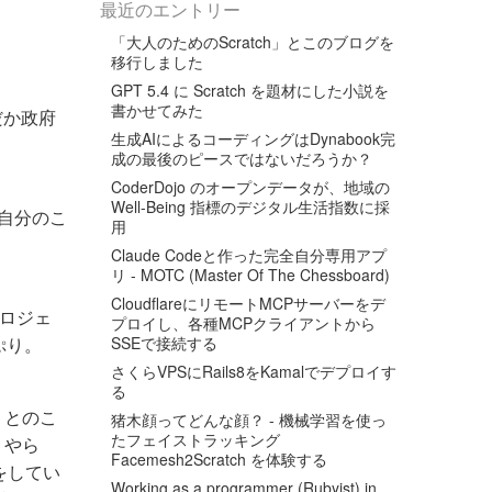
最近のエントリー
「大人のためのScratch」とこのブログを
移行しました
GPT 5.4 に Scratch を題材にした小説を
書かせてみた
だか政府
生成AIによるコーディングはDynabook完
成の最後のピースではないだろうか？
CoderDojo のオープンデータが、地域の
Well-Being 指標のデジタル生活指数に採
、自分のこ
用
Claude Codeと作った完全自分専用アプ
リ - MOTC (Master Of The Chessboard)
CloudflareにリモートMCPサーバーをデ
プロジェ
プロイし、各種MCPクライアントから
ぷり。
SSEで接続する
さくらVPSにRails8をKamalでデプロイす
る
T とのこ
猪木顔ってどんな顔？ - 機械学習を使っ
たフェイストラッキング
」やら
Facemesh2Scratch を体験する
をしてい
Working as a programmer (Rubyist) in