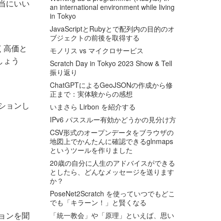
本当にいい
an international environment while living
in Tokyo
JavaScriptとRubyとで配列内の目的のオ
ブジェクトの前後を取得する
く高価と
モノリス vs マイクロサービス
しょう
Scratch Day in Tokyo 2023 Show & Tell
振り返り
ChatGPTによるGeoJSONの作成から修
正まで：実体験からの感想
ーションし
いまさら Lirbon を紹介する
。
IPv6 パススルー有効かどうかの見分け方
CSV形式のオープンデータをブラウザの
地図上でかんたんに確認できるglnmaps
というツールを作りました
20歳の自分に人生のアドバイスができる
としたら、どんなメッセージを送ります
か？
PoseNet2Scratch を使っていつでもどこ
でも「キラーン！」と賢くなる
ョンを聞
「統一教会」や「原理」といえば、思い