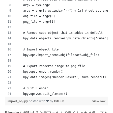
    argv = sys.argv
    argv = argv[argv.index("--") + 1:] # get all args 
    obj_file = argv[0]
    png_file = argv[1]
    # Remove cube object that is added in default
    bpy.data.objects.remove(bpy.data.objects['Cube'])
    # Import object file
    bpy.ops.import_scene.obj(filepath=obj_file)
    # Export rendered image to png file
    bpy.ops.render.render()
    bpy.data.images['Render Result'].save_render(filep
    # Quit Blender
    bpy.ops.wm.quit_blender()
import_obj.py
hosted with ❤ by
GitHub
view raw
Blenderを起動するとデフォルトでライトとカメラ、立方