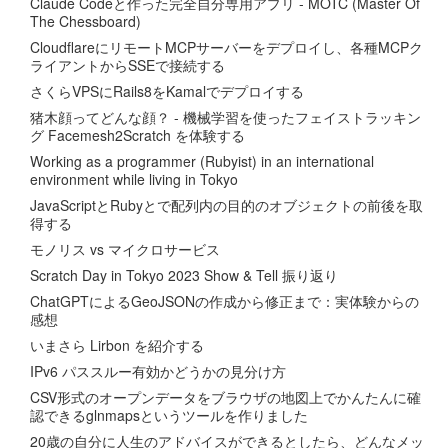
Claude Codeと作った完全自分専用アプリ - MOTC (Master Of
The Chessboard)
CloudflareにリモートMCPサーバーをデプロイし、各種MCPク
ライアントからSSEで接続する
さくらVPSにRails8をKamalでデプロイする
猪木顔ってどんな顔？ - 機械学習を使ったフェイストラッキン
グ Facemesh2Scratch を体験する
Working as a programmer (Rubyist) in an international
environment while living in Tokyo
JavaScriptとRubyとで配列内の目的のオブジェクトの前後を取
得する
モノリス vs マイクロサービス
Scratch Day in Tokyo 2023 Show & Tell 振り返り
ChatGPTによるGeoJSONの作成から修正まで：実体験からの
感想
いまさら Lirbon を紹介する
IPv6 パススルー有効かどうかの見分け方
CSV形式のオープンデータをブラウザの地図上でかんたんに確
認できるglnmapsというツールを作りました
20歳の自分に人生のアドバイスができるとしたら、どんなメッ