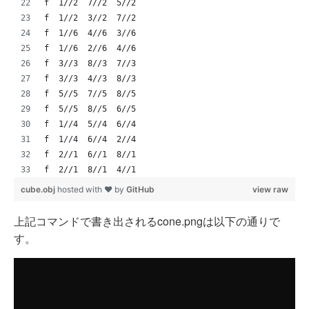
f  1//2  7//2  5//2
f  1//2  3//2  7//2
f  1//6  4//6  3//6
f  1//6  2//6  4//6
f  3//3  8//3  7//3
f  3//3  4//3  8//3
f  5//5  7//5  8//5
f  5//5  8//5  6//5
f  1//4  5//4  6//4
f  1//4  6//4  2//4
f  2//1  6//1  8//1
f  2//1  8//1  4//1 
cube.obj
hosted with ❤ by
GitHub
view raw
上記コマンドで書き出されるcone.pngは以下の通りで
す。