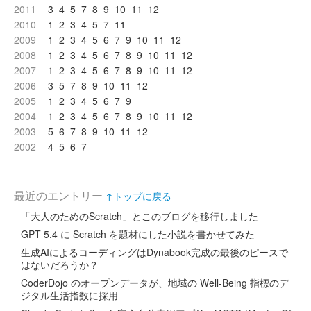
2011
3
4
5
7
8
9
10
11
12
2010
1
2
3
4
5
7
11
2009
1
2
3
4
5
6
7
9
10
11
12
2008
1
2
3
4
5
6
7
8
9
10
11
12
2007
1
2
3
4
5
6
7
8
9
10
11
12
2006
3
5
7
8
9
10
11
12
2005
1
2
3
4
5
6
7
9
2004
1
2
3
4
5
6
7
8
9
10
11
12
2003
5
6
7
8
9
10
11
12
2002
4
5
6
7
最近のエントリー
↑トップに戻る
「大人のためのScratch」とこのブログを移行しました
GPT 5.4 に Scratch を題材にした小説を書かせてみた
生成AIによるコーディングはDynabook完成の最後のピースで
はないだろうか？
CoderDojo のオープンデータが、地域の Well-Being 指標のデ
ジタル生活指数に採用