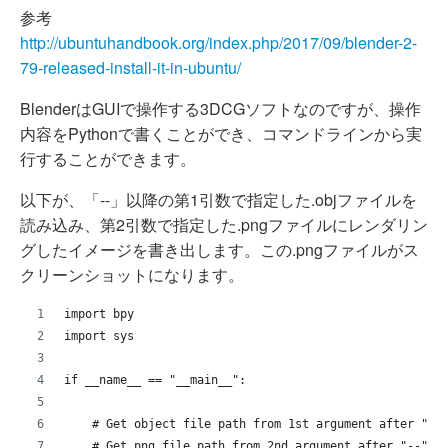
参考
http://ubuntuhandbook.org/index.php/2017/09/blender-2-
79-released-install-it-in-ubuntu/
BlenderはGUIで操作する3DCGソフトなのですが、操作
内容をPythonで書くことができ、コマンドラインから実
行することができます。
以下が、「--」以降の第1引数で指定した.objファイルを
読み込み、第2引数で指定した.pngファイルにレンダリン
グしたイメージを書き出します。この.pngファイルがス
クリーンショットになります。
import bpy
import sys
if __name__ == "__main__":
    # Get object file path from 1st argument after "--
    # Get png file path from 2nd argument after "--".