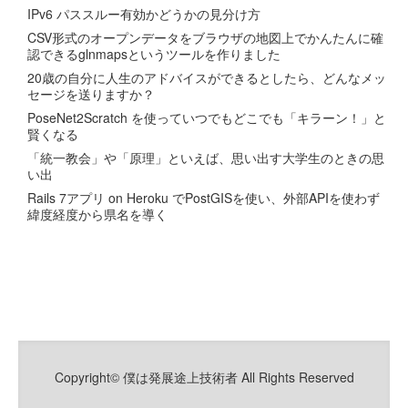
IPv6 パススルー有効かどうかの見分け方
CSV形式のオープンデータをブラウザの地図上でかんたんに確
認できるglnmapsというツールを作りました
20歳の自分に人生のアドバイスができるとしたら、どんなメッ
セージを送りますか？
PoseNet2Scratch を使っていつでもどこでも「キラーン！」と
賢くなる
「統一教会」や「原理」といえば、思い出す大学生のときの思
い出
Rails 7アプリ on Heroku でPostGISを使い、外部APIを使わず
緯度経度から県名を導く
Copyright© 僕は発展途上技術者 All Rights Reserved