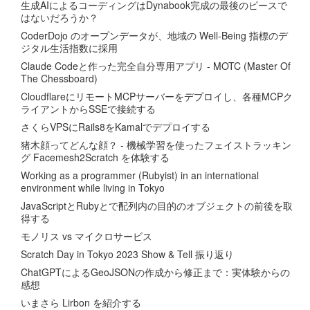
生成AIによるコーディングはDynabook完成の最後のピースで
はないだろうか？
CoderDojo のオープンデータが、地域の Well-Being 指標のデ
ジタル生活指数に採用
Claude Codeと作った完全自分専用アプリ - MOTC (Master Of
The Chessboard)
CloudflareにリモートMCPサーバーをデプロイし、各種MCPク
ライアントからSSEで接続する
さくらVPSにRails8をKamalでデプロイする
猪木顔ってどんな顔？ - 機械学習を使ったフェイストラッキン
グ Facemesh2Scratch を体験する
Working as a programmer (Rubyist) in an international
environment while living in Tokyo
JavaScriptとRubyとで配列内の目的のオブジェクトの前後を取
得する
モノリス vs マイクロサービス
Scratch Day in Tokyo 2023 Show & Tell 振り返り
ChatGPTによるGeoJSONの作成から修正まで：実体験からの
感想
いまさら Lirbon を紹介する