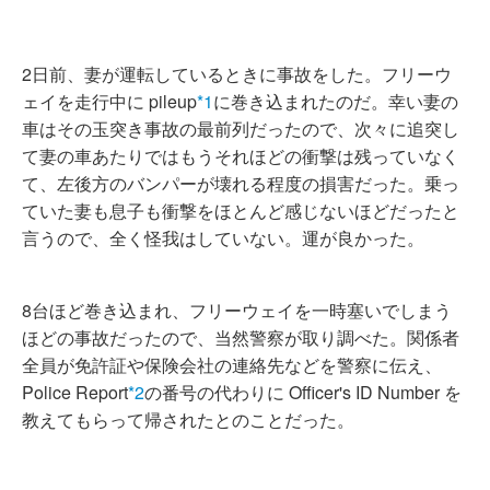
2日前、妻が運転しているときに事故をした。フリーウ
ェイを走行中に pileup
*1
に巻き込まれたのだ。幸い妻の
車はその玉突き事故の最前列だったので、次々に追突し
て妻の車あたりではもうそれほどの衝撃は残っていなく
て、左後方のバンパーが壊れる程度の損害だった。乗っ
ていた妻も息子も衝撃をほとんど感じないほどだったと
言うので、全く怪我はしていない。運が良かった。
8台ほど巻き込まれ、フリーウェイを一時塞いでしまう
ほどの事故だったので、当然警察が取り調べた。関係者
全員が免許証や保険会社の連絡先などを警察に伝え、
Police Report
*2
の番号の代わりに Officer's ID Number を
教えてもらって帰されたとのことだった。