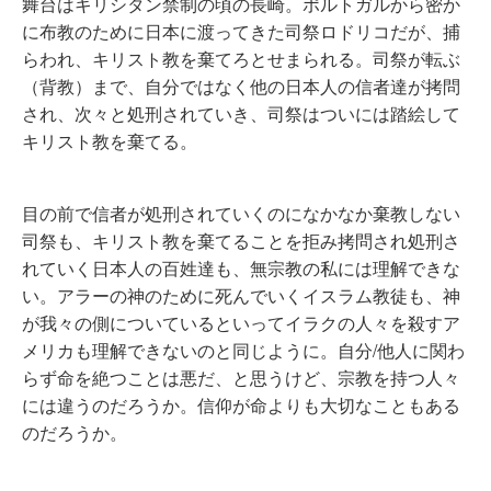
舞台はキリシタン禁制の頃の長崎。ポルトガルから密か
に布教のために日本に渡ってきた司祭ロドリコだが、捕
らわれ、キリスト教を棄てろとせまられる。司祭が転ぶ
（背教）まで、自分ではなく他の日本人の信者達が拷問
され、次々と処刑されていき、司祭はついには踏絵して
キリスト教を棄てる。
目の前で信者が処刑されていくのになかなか棄教しない
司祭も、キリスト教を棄てることを拒み拷問され処刑さ
れていく日本人の百姓達も、無宗教の私には理解できな
い。アラーの神のために死んでいくイスラム教徒も、神
が我々の側についているといってイラクの人々を殺すア
メリカも理解できないのと同じように。自分/他人に関わ
らず命を絶つことは悪だ、と思うけど、宗教を持つ人々
には違うのだろうか。信仰が命よりも大切なこともある
のだろうか。