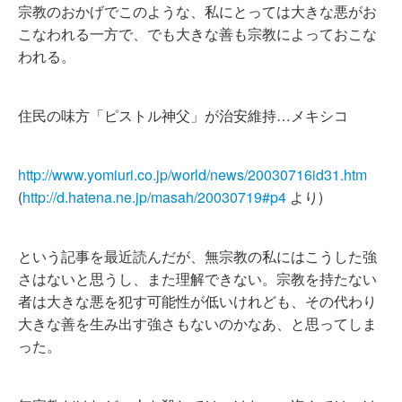
宗教のおかげでこのような、私にとっては大きな悪がお
こなわれる一方で、でも大きな善も宗教によっておこな
われる。
住民の味方「ピストル神父」が治安維持…メキシコ
http://www.yomiuri.co.jp/world/news/20030716id31.htm
(
http://d.hatena.ne.jp/masah/20030719#p4
より)
という記事を最近読んだが、無宗教の私にはこうした強
さはないと思うし、また理解できない。宗教を持たない
者は大きな悪を犯す可能性が低いけれども、その代わり
大きな善を生み出す強さもないのかなあ、と思ってしま
った。