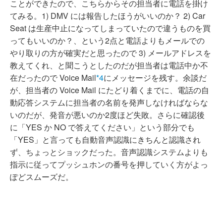
ことができたので、こちらからその担当者に電話を掛け
てみる。1) DMV には報告したほうがいいのか？ 2) Car
Seat は生産中止になってしまっていたので違うものを買
ってもいいのか？、という2点と電話よりもメールでの
やり取りの方が確実だと思ったので 3) メールアドレスを
教えてくれ、と聞こうとしたのだが担当者は電話中か不
在だったので Voice Mail
*4
にメッセージを残す。余談だ
が、担当者の Voice Mail にたどり着くまでに、電話の自
動応答システムに担当者の名前を発声しなければならな
いのだが、発音が悪いのか2度ほど失敗。さらに確認後
に「YES か NO で答えてください」という部分でも
「YES」と言っても自動音声認識にきちんと認識され
ず、ちょっとショックだった。音声認識システムよりも
指示に従ってプッシュホンの番号を押していく方がよっ
ぽどスムーズだ。