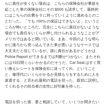
らに責任が全くない場合は、こちらの保険会社が事故を
起こした車の保険会社にその $500 も請求して、最終的
にはこちらの出費を 0 に持っていくように進めるとのこ
とだった。「でも 100% の保証はできないよ」というと
ころが怖いところだ。完全にこちらに責任がないような
場合でも責任をいくらか押し付けられるようなことがア
メリカではあると聞いている。まあ、今回のような明ら
かに後ろから突っ込んできた車が悪いようなケースでは
大丈夫だと信じているが。誰に責任があるかどうかは
Police Report ができるまでは判断がつかない、またそれ
には10日間くらいかかるのだそうだ。Car Seat はすぐ買
い換えレシートを保険会社に送ってくれ、ということ
と、修理代にいくらかかるか見積もりをするために人を
派遣する、と言われ最初の電話を切った。親切に説明し
てくれるその担当者の女性に好印象を持った。
電話を切った後、妻と相談していて、いくつか聞きたい