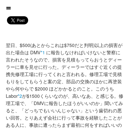
=
翌日、$500(あとからこれは$750だと判明)以上の損害が
出た場合は DMV
*1
に報告しなければいけないと警察に
言われたそうなので、損害を見積もってらおうとディー
ラーに車を見せに行った。ディーラーではすぐ近くの提
携先修理工場に行ってくれと言われる。修理工場で見積
もりをしてもらうと案の定、部品の交換のほかに再塗装
やら何やらで $2000 ほどかかるとのこと。このうち
Labor
*2
が$1500くらいなのが、高いなあ、と感じる。修
理工場で、「DMVに報告したほうがいいのか」聞いてみ
ると、「どっちでもいいんじゃない」という歯切れの悪
い回答。とりあえず会社に行って事故を経験したことが
ある人に、事故に遭ったらまず最初に何をすればいいの