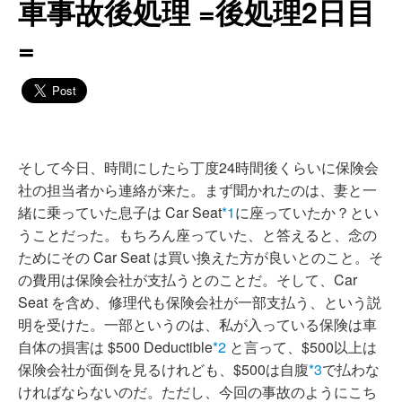
車事故後処理 =後処理2日目
=
そして今日、時間にしたら丁度24時間後くらいに保険会
社の担当者から連絡が来た。まず聞かれたのは、妻と一
緒に乗っていた息子は Car Seat
*1
に座っていたか？とい
うことだった。もちろん座っていた、と答えると、念の
ためにその Car Seat は買い換えた方が良いとのこと。そ
の費用は保険会社が支払うとのことだ。そして、Car
Seat を含め、修理代も保険会社が一部支払う、という説
明を受けた。一部というのは、私が入っている保険は車
自体の損害は $500 Deductible
*2
と言って、$500以上は
保険会社が面倒を見るけれども、$500は自腹
*3
で払わな
ければならないのだ。ただし、今回の事故のようにこち