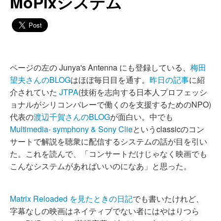
MoPixシステム
ページの左の Junya's Antenna にも登録している、
梅田
望夫さんのBLOG
はほぼ毎日目を通す。
昨日の記事
に紹
介されていた
JTPA
(技術を志向する日本人プロフェッシ
ョナルがシリコンバレーで働くのを支援するためのNPO)
代表の
渡辺千賀さんのBLOG
が面白い。中でも
Multimedia- symphony & Sony Clie
というclassicのコン
サートで解説を聴衆に配信するシステムの話が目を引い
た。これを読んで、「コンサートだけじゃなく映画でも
こんなシステムがあればいいのになあ」と思った。
Matrix Reloaded を見たときの日記
でも書いたけれど、
字幕なしの映画はネイティブでない者にはやはりつら