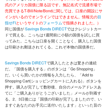
式のアメリカ国債に限る話です。無記名式で流通市場で
売買できるT-Bill/Note/Bondに関しては、口座の開設にサ
インがいるのでオンラインではできません。情報元の
目
指せFI
というサイトの
フォーラム
で指摘されました。）
同じ国債が
Savings Bonds DIRECT
ではクレジットカー
ドで買える。こっちは1週間前に小額の国債を試しに買
ってみた。こちらは口座を開くことなく、購入した国債
は印刷され郵送されてくる。これぞ本物の国債券だ。
Savings Bonds DIRECT
で購入したときは驚きの連続
だ。「国債を購入する」のボタンは「Go Shopping」
だ。いくら買いたかの情報を入力したら、「Add to
Shopping Cart(ショッピングカートに入れる)」ボタンを
押す。購入が完了して数秒後、自分のメールアドレスあ
てに「ご購入ありがとうございました」メールが到着す
る。2、3日後には「国債の印刷が完了しましたので、い
ますぐあなたのお手元に送付いたします」といった旨の