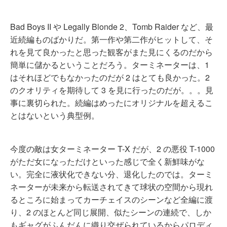
Bad Boys II や Legally Blonde 2、Tomb Raider など、最
近続編ものばかりだ。第一作や第二作がヒットして、そ
れを見て良かったと思った観客がまた見にくるのだから
簡単に儲かるということだろう。ターミネーターは、1
はそれほどでもなかったのだが 2 はとても良かった。2
のクオリティを期待して 3 を見に行ったのだが。。。見
事に裏切られた。続編はめったにオリジナルを超えるこ
とはないという典型例。
今度の敵は女ターミネーター T-X だが、2 の悪役 T-1000
がただ女になっただけといった感じで全く新鮮味がな
い。完全に液状化できない分、退化したのでは。ターミ
ネーターが未来から転送されてきて球状の空間から現れ
るところに始まってカーチェイスのシーンなど全編に渡
り、2 のほとんど同じ展開、似たシーンの連続で、しか
もギャグがふんだんに織り交ぜられているからパロディ