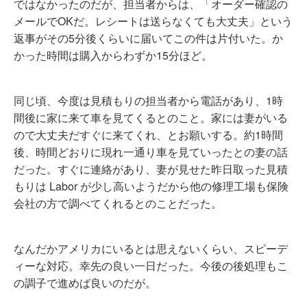
ではなかったのだが、担当者からは、「オーダー確認の
メールでOKだ。レシートは送らなくても大丈夫」という
返事がその5分後くらいに届いてこの件は片付いた。か
かった時間は購入からわずか15分ほど。
同じ頃、今度は見積もりの担当者から電話があり、1時
間後に家に来て車を見てくるとのこと。家には妻がいる
ので大丈夫だすぐに来てくれ、とお願いする。約1時間
後、時間どおりに現れ一通り車を見ていったとの妻の話
だった。すぐに連絡があり、妻が見せた昨日取った見積
もりは Labor が少し高いようだから他の修理工場も保険
会社の方で調べてくれるとのことだった。
なんだかアメリカにいるとは思えないくらい、スピーデ
ィーな対応。幸先の良い一日だった。今後の後処理もこ
の調子で進めば良いのだが。