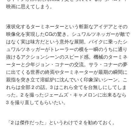
映画に思えてしまう。
液状化するターミネーターという斬新なアイデアとその
映像化を実現したCGの驚き。シュワルツネッガーが敵で
はなく実は味方だという意外な展開。バイクに乗ったシ
ュワルツネッガーがトレーラーの横を一瞬のうちに通り
抜けるアクションシーンのスピード感。機械のターミネ
ーターと少年ジョン・コナーの交流。サラ・コナーの夢
に出てくる世界の終焉やターミネーターが最期の瞬間に
親指を突き立て溶鉱炉に沈んでいく印象深いシーン。こ
れらは全部 2 の話。3 はこれら全てを台無しにしてしま
った。2 を撮ったジェームズ・キャメロンに出来るなら
3 を撮り直してもらいたい。
「2 は傑作だった」というわけで 2 を勧めておく。