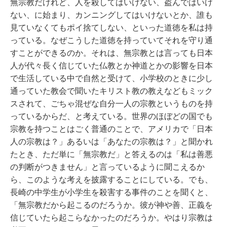
無宗教だけれど、人を殺してはいけない、盗んではいけ
ない、に始まり、カンニングしてはいけないとか、誰も
見ていなくてもポイ捨てしない、といった道徳を私は持
っている。なぜこうした道徳を持っていてそれを守り通
すことができるのか。それは、無宗教とは言っても日本
人が代々長く信じていた仏教とか神道とかの影響を日本
で生活している中で自然と受けて、小学校のときに少し
通っていた教会で聞いたキリスト教の教えなどもミック
スされて、ごちゃ混ぜな自分一人の宗教というものを持
っているからだ、と考えている。世界のほぼどの国でも
宗教を持つことはごく普通のことで、アメリカで「日本
人の宗教は？」あるいは「あなたの宗教は？」と聞かれ
たとき、ただ単に「無宗教だ」と答えるのは「私は善悪
の判断がつきません」と言っているように聞こえるか
ら、このような考えを披露することにしている。でも、
長崎の中学生が小学生を殺害する事件のことを聞くと、
「無宗教だから起こるのだろうか。彼が神や善、正義を
信じていたら起こらなかったのだろうか。やはり宗教は