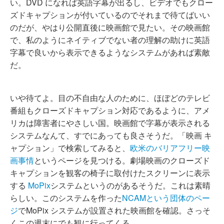
い。DVD になれば英語字幕が出るし、ビデオでもクロー
ズドキャプションが付いているのでそれまで待てばいい
のだが、やはり公開直後に映画館で見たい。その映画館
で、私のようにネイティブでない者の理解の助けに英語
字幕で良いから表示できるようなシステムがあれば素敵
だ。
いや待てよ。目の不自由な人のために、ほぼどのテレビ
番組もクローズドキャプション対応であるように、アメ
リカは障害者にやさしい国。映画館で字幕が表示される
システムなんて、すでにあっても良さそうだ。「映画 キ
ャプション」で検索してみると、
欧米のバリアフリー映
画事情
というページを見つける。劇場映画のクローズド
キャプションを観客の椅子に取付けたスクリーンに表示
する
MoPix
システムというのがあるそうだ。これは素晴
らしい。このシステムを作った
NCAMという団体のペー
ジ
でMoPix システムが設置された映画館を確認。さっそ
くこの週末にでも観に行ってくる。