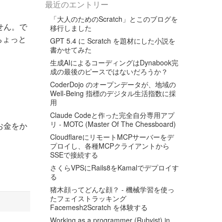
最近のエントリー
「大人のためのScratch」とこのブログを
せん。で
移行しました
ちょっと
GPT 5.4 に Scratch を題材にした小説を
書かせてみた
生成AIによるコーディングはDynabook完
成の最後のピースではないだろうか？
CoderDojo のオープンデータが、地域の
Well-Being 指標のデジタル生活指数に採
用
Claude Codeと作った完全自分専用アプ
リ - MOTC (Master Of The Chessboard)
お金をか
CloudflareにリモートMCPサーバーをデ
プロイし、各種MCPクライアントから
SSEで接続する
さくらVPSにRails8をKamalでデプロイす
る
猪木顔ってどんな顔？ - 機械学習を使っ
たフェイストラッキング
Facemesh2Scratch を体験する
Working as a programmer (Rubyist) in