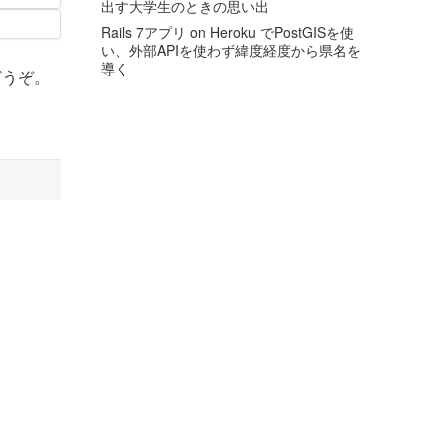
出す大学生のときの思い出
Rails 7アプリ on Heroku でPostGISを使
い、外部APIを使わず緯度経度から県名を
導く
らどうぞ。