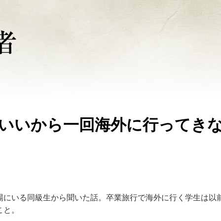
- いいから一回海外に行ってき
場にいる同級生から聞いた話。卒業旅行で海外に行く学生は以
こと。