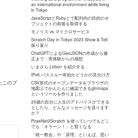
an international environment while living
in Tokyo
JavaScriptとRubyとで配列内の目的のオ
ブジェクトの前後を取得する
モノリス vs マイクロサービス
Scratch Day in Tokyo 2023 Show & Tell
振り返り
ChatGPTによるGeoJSONの作成から修
正まで：実体験からの感想
いまさら Lirbon を紹介する
IPv6 パススルー有効かどうかの見分け方
たこのブ
CSV形式のオープンデータをブラウザの
地図上でかんたんに確認できるglnmaps
というツールを作りました
20歳の自分に人生のアドバイスができる
としたら、どんなメッセージを送ります
か？
PoseNet2Scratch を使っていつでもどこ
でも「キラーン！」と賢くなる
「統一教会」や「原理」といえば、思い