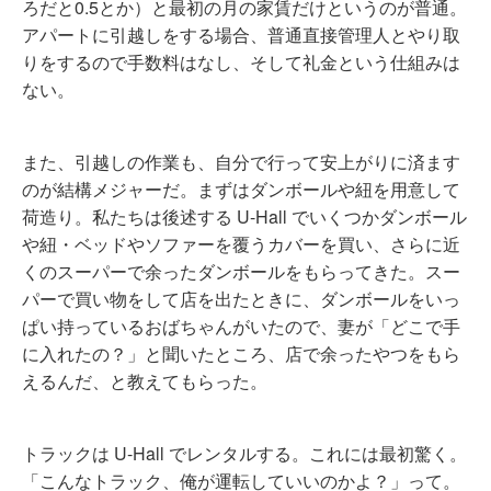
ろだと0.5とか）と最初の月の家賃だけというのが普通。
アパートに引越しをする場合、普通直接管理人とやり取
りをするので手数料はなし、そして礼金という仕組みは
ない。
また、引越しの作業も、自分で行って安上がりに済ます
のが結構メジャーだ。まずはダンボールや紐を用意して
荷造り。私たちは後述する U-Hall でいくつかダンボール
や紐・ベッドやソファーを覆うカバーを買い、さらに近
くのスーパーで余ったダンボールをもらってきた。スー
パーで買い物をして店を出たときに、ダンボールをいっ
ぱい持っているおばちゃんがいたので、妻が「どこで手
に入れたの？」と聞いたところ、店で余ったやつをもら
えるんだ、と教えてもらった。
トラックは U-Hall でレンタルする。これには最初驚く。
「こんなトラック、俺が運転していいのかよ？」って。