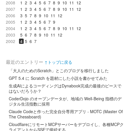
2008
1
2
3
4
5
6
7
8
9
10
11
12
2007
1
2
3
4
5
6
7
8
9
10
11
12
2006
3
5
7
8
9
10
11
12
2005
1
2
3
4
5
6
7
9
2004
1
2
3
4
5
6
7
8
9
10
11
12
2003
5
6
7
8
9
10
11
12
2002
4
5
6
7
最近のエントリー
↑トップに戻る
「大人のためのScratch」とこのブログを移行しました
GPT 5.4 に Scratch を題材にした小説を書かせてみた
生成AIによるコーディングはDynabook完成の最後のピースで
はないだろうか？
CoderDojo のオープンデータが、地域の Well-Being 指標のデ
ジタル生活指数に採用
Claude Codeと作った完全自分専用アプリ - MOTC (Master Of
The Chessboard)
CloudflareにリモートMCPサーバーをデプロイし、各種MCPク
ライアントからSSEで接続する