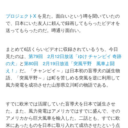
プロジェクトX
を見た。面白いという噂を聞いていたの
で、日本にいた友人に頼んで録画してもらったビデオを
送ってもらったのだ。噂通り面白い。
まとめて6話くらいビデオに収録されているうち、今日
見たのは、
第79回 2月12日放送「ゆけ チャンピイ 奇跡
の犬」
と
第80回 2月19日放送「突風平野 風車よ闘
え！」
だ。「チャンピイ～」は日本初の盲導犬の誕生物
語、「突風平野～」は町を苦しめる突風を逆に利用して
風力発電を成功させた山形県立川町の物語である。
すでに欧米では活躍していた盲導犬を日本で誕生させ
た。また、風力発電はアメリカではすでに盛んで、その
アメリカから巨大風車を輸入した。二話とも、すでに欧
米にあったものを日本に取り入れて成功させたという点