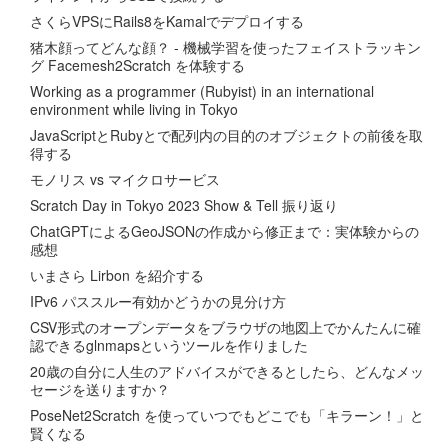
さくらVPSにRails8をKamalでデプロイする
猪木顔ってどんな顔？ - 機械学習を使ったフェイストラッキン
グ Facemesh2Scratch を体験する
Working as a programmer (Rubyist) in an international
environment while living in Tokyo
JavaScriptとRubyとで配列内の目的のオブジェクトの前後を取
得する
モノリス vs マイクロサービス
Scratch Day in Tokyo 2023 Show & Tell 振り返り
ChatGPTによるGeoJSONの作成から修正まで：実体験からの
感想
いまさら Lirbon を紹介する
IPv6 パススルー有効かどうかの見分け方
CSV形式のオープンデータをブラウザの地図上でかんたんに確
認できるglnmapsというツールを作りました
20歳の自分に人生のアドバイスができるとしたら、どんなメッ
セージを送りますか？
PoseNet2Scratch を使っていつでもどこでも「キラーン！」と
賢くなる