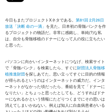
今日もまたプロジェクトXネタである。
第81回 2月26日
放送「決断 命の一滴」
を見た。日本初の骨髄バンクを作
るプロジェクトの物語だ。非常に感銘し、単純(?)な私
は、自分も骨髄移植のドナーになって人の役に立ちたい
と思った。
パソコンに向かいインターネットにつなげ、検索サイト
で「骨髄バンク」を検索したら、すぐに
財団法人骨髄移
植推進財団
を探しあてた。思い立ってすぐに目的の情報
が得られるというのはインターネットの威力だ。インタ
ーネットがなかった頃だったら、番組を見て「ドナーに
なりたい」とちょっと思ったとしても、どうすればドナ
ーになれるかという情報にたどりつくまでにその思いは
消えてしまいかねない。例えば知人に白血病患者がいる
といったよほどの強い動機があれば別だろうが。