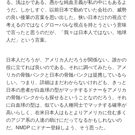
る。浅はかである。愚かな純血主義が私の中にもあるよ
うだ。しかしすぐ、以前日本で勤めていた会社の、威勢
の良い後輩の言葉を思い出した。狭い日本だけの視点で
考えるのではなくグローバルな視点を持とうという意味
で言ったと思うのだが、「我々は日本人ではない。地球
人だ」という言葉。
日本人だろうが、アメリカ人だろうが関係ない。誰かの
役に立てれば良いのである。それに調べてみたら、アメ
リカの骨髄バンクと日本の骨髄バンクは提携しているら
しい。つまり、詳細はまだわからないけれども、きっと
日本の患者が白血球の型がマッチするドナーをアメリカ
の骨髄バンクからも探せるということなのだろう。それ
に白血球の型は、似ている人種同士でマッチする確率が
高いらしく、在米日本人はもとよりアメリカに住む多く
のアジア系の人達の助けにだってなるかもしれないの
だ。NMDP にドナー登録しよう、そう思った。