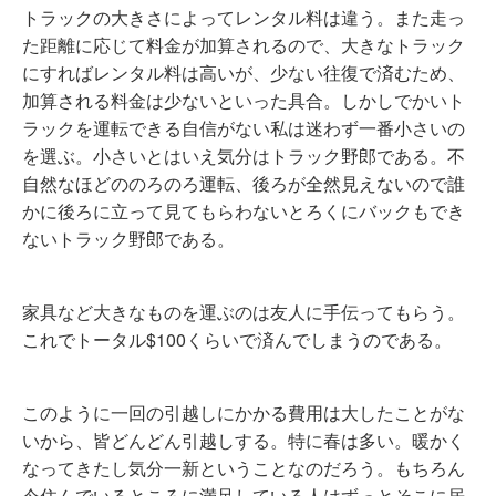
トラックの大きさによってレンタル料は違う。また走っ
た距離に応じて料金が加算されるので、大きなトラック
にすればレンタル料は高いが、少ない往復で済むため、
加算される料金は少ないといった具合。しかしでかいト
ラックを運転できる自信がない私は迷わず一番小さいの
を選ぶ。小さいとはいえ気分はトラック野郎である。不
自然なほどののろのろ運転、後ろが全然見えないので誰
かに後ろに立って見てもらわないとろくにバックもでき
ないトラック野郎である。
家具など大きなものを運ぶのは友人に手伝ってもらう。
これでトータル$100くらいで済んでしまうのである。
このように一回の引越しにかかる費用は大したことがな
いから、皆どんどん引越しする。特に春は多い。暖かく
なってきたし気分一新ということなのだろう。もちろん
今住んでいるところに満足している人はずっとそこに居