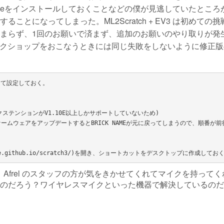
omeをインストールしておくことなどの僕が見逃していたところ
とになってしまった。ML2Scratch + EV3 は初めての
まらず、1回のお願いで済まず、追加のお願いのやり取りが発
ークショップをおこなうときには同じ失敗をしないように修正版
して設定しておく。

V3エクステンションがV1.10E以上しかサポートしていないため)

(ファームウェアをアップデートするとBRICK NAMEが元に戻ってしまうので、順番が
Afrel のスタッフの方が気をきかせてくれてマイクを持って
のだろう？ワイヤレスマイクといった機器で解決しているのだ