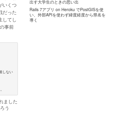
出す大学生のときの思い出
がいくつ
Rails 7アプリ on Heroku でPostGISを使
挑戦だった
い、外部APIを使わず緯度経度から県名を
生してし
導く
の事前
前後しない
くれました
ろう