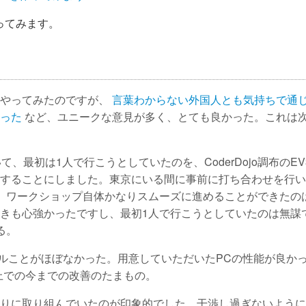
ってみます。
てやってみたのですが、
言葉わからない外国人とも気持ちで通
った
など、ユニークな意見が多く、とても良かった。これは
、最初は1人で行こうとしていたのを、CoderDojo調布のEV
することにしました。東京にいる間に事前に打ち合わせを行い
、ワークショップ自体かなりスムーズに進めることができたの
きも心強かったですし、最初1人で行こうとしていたのは無謀
る。
トラブルことがほぼなかった。用意していただいたPCの性能が良か
きた上での今までの改善のたまもの。
りに取り組んでいたのが印象的でした。干渉し過ぎないように