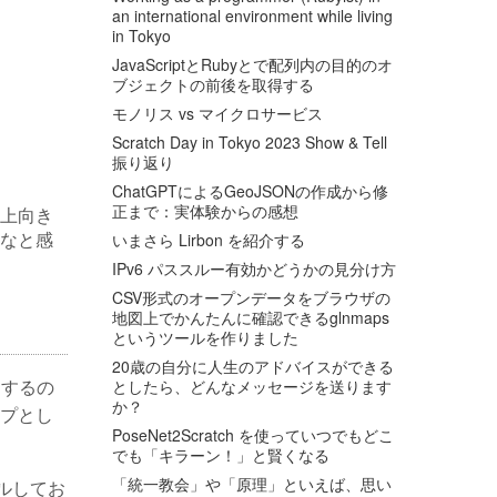
an international environment while living
in Tokyo
JavaScriptとRubyとで配列内の目的のオ
ブジェクトの前後を取得する
モノリス vs マイクロサービス
Scratch Day in Tokyo 2023 Show & Tell
振り返り
ChatGPTによるGeoJSONの作成から修
正まで：実体験からの感想
上向き
なと感
いまさら Lirbon を紹介する
IPv6 パススルー有効かどうかの見分け方
CSV形式のオープンデータをブラウザの
地図上でかんたんに確認できるglnmaps
というツールを作りました
20歳の自分に人生のアドバイスができる
ドするの
としたら、どんなメッセージを送ります
か？
プとし
PoseNet2Scratch を使っていつでもどこ
でも「キラーン！」と賢くなる
「統一教会」や「原理」といえば、思い
ールしてお