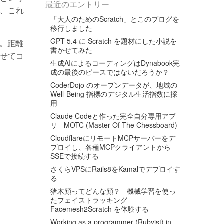
最近のエントリー
、これ
「大人のためのScratch」とこのブログを
移行しました
GPT 5.4 に Scratch を題材にした小説を
。距離
書かせてみた
せてコ
生成AIによるコーディングはDynabook完
成の最後のピースではないだろうか？
CoderDojo のオープンデータが、地域の
Well-Being 指標のデジタル生活指数に採
用
Claude Codeと作った完全自分専用アプ
リ - MOTC (Master Of The Chessboard)
CloudflareにリモートMCPサーバーをデ
プロイし、各種MCPクライアントから
SSEで接続する
さくらVPSにRails8をKamalでデプロイす
る
猪木顔ってどんな顔？ - 機械学習を使っ
たフェイストラッキング
Facemesh2Scratch を体験する
Working as a programmer (Rubyist) in