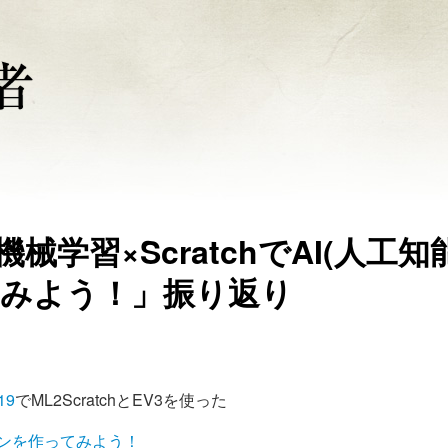
機械学習×ScratchでAI(人工知
みよう！」振り返り
19
でML2ScratchとEV3を使った
ションを作ってみよう！