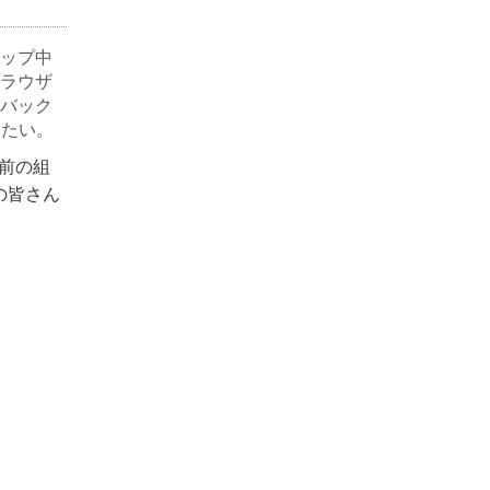
ョップ中
ラウザ
バック
いたい。
事前の組
の皆さん