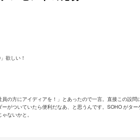
0」欲しい！
社員の方にアイディアを！」とあったので一言。直接この設問
ーがついていたら便利だなあ、と思うんです。SOHO がター
じゃないかと。