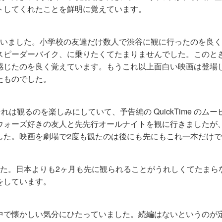
トしてくれたことを鮮明に覚えています。
ていました。小学校の友達だけ数人で渋谷に観に行ったのを良
スピーダーバイク、に乗りたくてたまりませんでした。このと
感じたのを良く覚えています。もうこれ以上面白い映画は登場
たものでした。
は観るのを楽しみにしていて、予告編の QuickTime のムー
ウォーズ好きの友人と先先行オールナイトを観に行きましたが
した。映画を劇場で2度も観たのは後にも先にもこれ一本だけ
した。日本よりも2ヶ月も先に観られることがうれしくてたまら
をしています。
中で懐かしい気分にひたっていました。続編はないというのが