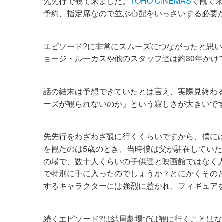
先先行で観て来ました。
TOHO CINEMAS
で観て
予約、指定席なので並ぶ心配をいっさいする必要
エピソード?に非常にスムーズにつながったと思
ョージ・ルーカスや他のスタッフ達は約30年かけ
話の結末は予想できていたとは言え、実際見終わ
ーズが観られないのか」という寂しさが大きいで
先先行をわざわざ観に行くくらいですから、僕に
を観たのは5歳のとき、当時僕は父が駐在してい
の場で、数十人くらいの子供達と映画館ではなく
で特別に手に入ったのでしょうか？とにかくその
するキャラクターには強烈に惹かれ、フィギュア
続くエピソード?は結局劇場では観に行くことは