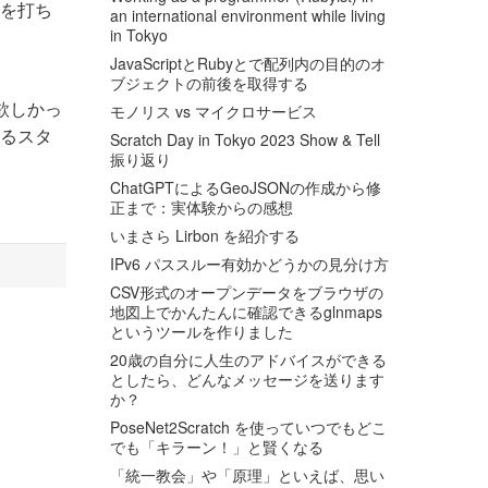
」を打ち
an international environment while living
in Tokyo
JavaScriptとRubyとで配列内の目的のオ
ブジェクトの前後を取得する
欲しかっ
モノリス vs マイクロサービス
あるスタ
Scratch Day in Tokyo 2023 Show & Tell
振り返り
ChatGPTによるGeoJSONの作成から修
正まで：実体験からの感想
いまさら Lirbon を紹介する
IPv6 パススルー有効かどうかの見分け方
CSV形式のオープンデータをブラウザの
地図上でかんたんに確認できるglnmaps
というツールを作りました
20歳の自分に人生のアドバイスができる
としたら、どんなメッセージを送ります
か？
PoseNet2Scratch を使っていつでもどこ
でも「キラーン！」と賢くなる
「統一教会」や「原理」といえば、思い