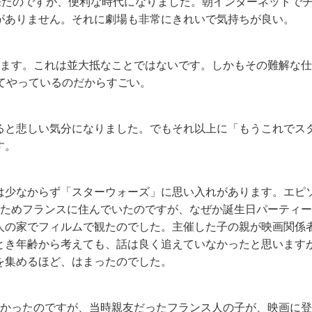
来たのですが、便利な時代になりました。朝インターネットで
がありません。それに劇場も非常にきれいで気持ちが良い。
います。これは並大抵なことではないです。しかもその難解な
てやっているのだからすごい。
ると悲しい気分になりました。でもそれ以上に「もうこれでス
す。
は少なからず「スターウォーズ」に思い入れがあります。エピ
たためフランスに住んでいたのですが、なぜか誕生日パーティ
人の家でフィルムで観たのでした。主催した子の親が映画関係
とき年齢から考えても、話は良く追えていなかったと思います
を集めるほど、はまったのでした。
なかったのですが、当時親友だったフランス人の子が、映画に