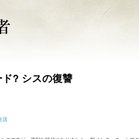
ド? シスの復讐
生活