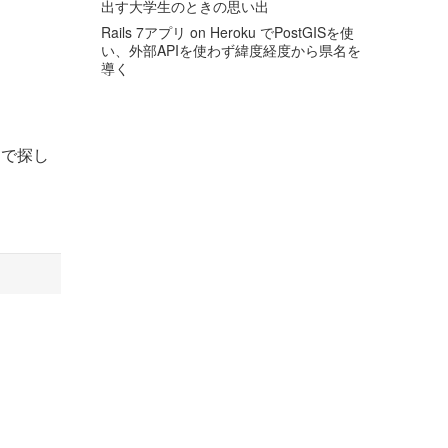
出す大学生のときの思い出
Rails 7アプリ on Heroku でPostGISを使
い、外部APIを使わず緯度経度から県名を
導く
とで探し