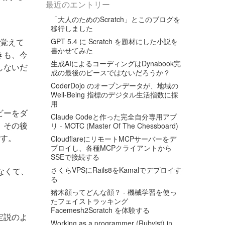
最近のエントリー
「大人のためのScratch」とこのブログを
移行しました
く覚えて
GPT 5.4 に Scratch を題材にした小説を
書かせてみた
きも、今
生成AIによるコーディングはDynabook完
しないだ
成の最後のピースではないだろうか？
CoderDojo のオープンデータが、地域の
Well-Being 指標のデジタル生活指数に採
用
ビーをダ
Claude Codeと作った完全自分専用アプ
、その後
リ - MOTC (Master Of The Chessboard)
です。
CloudflareにリモートMCPサーバーをデ
プロイし、各種MCPクライアントから
SSEで接続する
さくらVPSにRails8をKamalでデプロイす
なくて、
る
猪木顔ってどんな顔？ - 機械学習を使っ
たフェイストラッキング
Facemesh2Scratch を体験する
定説のよ
Working as a programmer (Rubyist) in