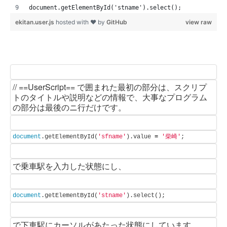
document.getElementById('stname').select();
ekitan.user.js
hosted with ❤ by
GitHub
view raw
// ==UserScript== で囲まれた最初の部分は、スクリプ
トのタイトルや説明などの情報で、大事なプログラム
の部分は最後のニ行だけです。
document
.
getElementById
(
'sfname'
).
value
=
'柴崎'
;
で乗車駅を入力した状態にし、
document
.
getElementById
(
'stname'
).
select
();
で下車駅にカーソルがあたった状態にしています。