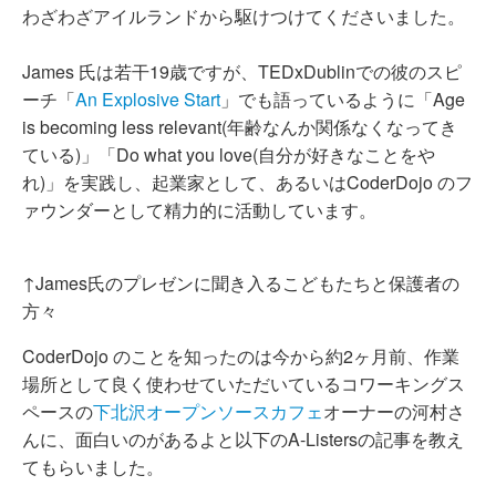
わざわざアイルランドから駆けつけてくださいました。
James 氏は若干19歳ですが、TEDxDublinでの彼のスピ
ーチ「
An Explosive Start
」でも語っているように「Age
is becoming less relevant(年齢なんか関係なくなってき
ている)」「Do what you love(自分が好きなことをや
れ)」を実践し、起業家として、あるいはCoderDojo のフ
ァウンダーとして精力的に活動しています。
↑James氏のプレゼンに聞き入るこどもたちと保護者の
方々
CoderDojo のことを知ったのは今から約2ヶ月前、作業
場所として良く使わせていただいているコワーキングス
ペースの
下北沢オープンソースカフェ
オーナーの河村さ
んに、面白いのがあるよと以下のA-Listersの記事を教え
てもらいました。