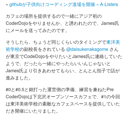
»
githubが子供向けコーディング道場を開催 « A-Listers
カフェの場所を提供するので一緒にアジア初の
CoderDojoをやりませんか、と誘われたので、James氏
にメールを送ってみたのです。
そうしたら、ちょうど同じくらいのタイミングで
東洋美
術学校
の副校長をされている
@daisukenakagome
さん
が東京でCodeDojoをやりたいとJames氏に連絡していた
ようで、だったら一緒にやったらいいんじゃないと
James氏より引きあわせてもらい、とんとん拍子で話が
進みました。
#0と#0.5と銘打った運営側の準備、練習を兼ねたPre
CoderDojoは下北沢オープンソースカフェで、#1の今回
は東洋美術学校の素敵なカフェスペースを提供していた
だき開催にいたりました。