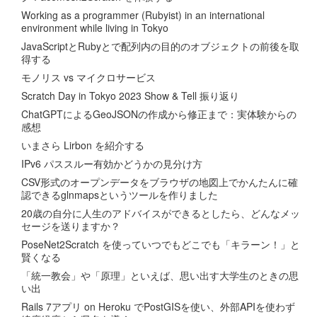
Working as a programmer (Rubyist) in an international
environment while living in Tokyo
JavaScriptとRubyとで配列内の目的のオブジェクトの前後を取
得する
モノリス vs マイクロサービス
Scratch Day in Tokyo 2023 Show & Tell 振り返り
ChatGPTによるGeoJSONの作成から修正まで：実体験からの
感想
いまさら Lirbon を紹介する
IPv6 パススルー有効かどうかの見分け方
CSV形式のオープンデータをブラウザの地図上でかんたんに確
認できるglnmapsというツールを作りました
20歳の自分に人生のアドバイスができるとしたら、どんなメッ
セージを送りますか？
PoseNet2Scratch を使っていつでもどこでも「キラーン！」と
賢くなる
「統一教会」や「原理」といえば、思い出す大学生のときの思
い出
Rails 7アプリ on Heroku でPostGISを使い、外部APIを使わず