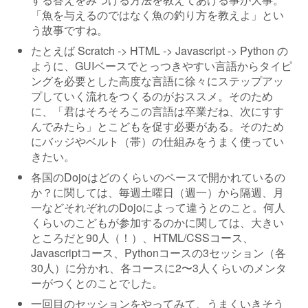
「魚を与えるのではなく魚の釣り方を教えよ」とい
う故事ですね。
たとえば Scratch -> HTML -> Javascript -> Python の
ように、GUIベースでとっつきやすい言語からタイピ
ングを必要とした高度な言語に徐々にステップアッ
プしていく流れをつくるのがおススメ。そのため
に、「君はそろそろこの言語は卒業だね、次にすす
んでみたら」とこどもを促す必要がある。そのため
にバッジやベルト（帯）の仕組みをうまく使ってい
きたい。
各国のDojoはどのくらいのペースで開かれているの
か？に関しては、毎週土曜日（週一）から隔週、月
一などそれぞれのDojoによって違うとのこと。何人
くらいのこどもが参加するのかに関しては、大きい
ところだと90人（！）、HTML/CSSコース、
Javascriptコース、Pythonコースの3セッション（各
30人）に分かれ、各コースに2〜3人くらいのメンタ
ーがつくとのことでした。
一回目のセッションをやってみて、うまくいきそう