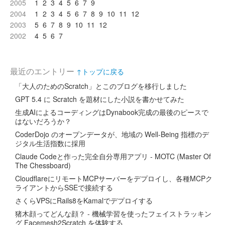
2005
1
2
3
4
5
6
7
9
2004
1
2
3
4
5
6
7
8
9
10
11
12
2003
5
6
7
8
9
10
11
12
2002
4
5
6
7
最近のエントリー
↑トップに戻る
「大人のためのScratch」とこのブログを移行しました
GPT 5.4 に Scratch を題材にした小説を書かせてみた
生成AIによるコーディングはDynabook完成の最後のピースで
はないだろうか？
CoderDojo のオープンデータが、地域の Well-Being 指標のデ
ジタル生活指数に採用
Claude Codeと作った完全自分専用アプリ - MOTC (Master Of
The Chessboard)
CloudflareにリモートMCPサーバーをデプロイし、各種MCPク
ライアントからSSEで接続する
さくらVPSにRails8をKamalでデプロイする
猪木顔ってどんな顔？ - 機械学習を使ったフェイストラッキン
グ Facemesh2Scratch を体験する