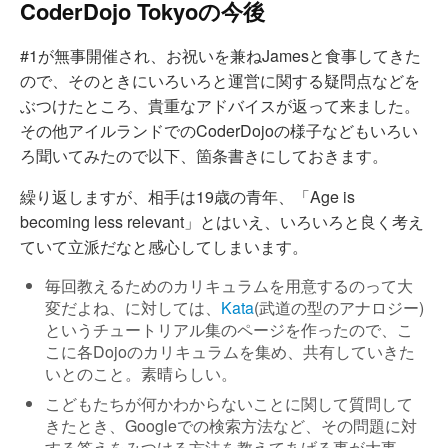
CoderDojo Tokyoの今後
#1が無事開催され、お祝いを兼ねJamesと食事してきた
ので、そのときにいろいろと運営に関する疑問点などを
ぶつけたところ、貴重なアドバイスが返って来ました。
その他アイルランドでのCoderDojoの様子などもいろい
ろ聞いてみたので以下、箇条書きにしておきます。
繰り返しますが、相手は19歳の青年、「Age is
becoming less relevant」とはいえ、いろいろと良く考え
ていて立派だなと感心してしまいます。
毎回教えるためのカリキュラムを用意するのって大
変だよね、に対しては、
Kata
(武道の型のアナロジー)
というチュートリアル集のページを作ったので、こ
こに各Dojoのカリキュラムを集め、共有していきた
いとのこと。素晴らしい。
こどもたちが何かわからないことに関して質問して
きたとき、Googleでの検索方法など、その問題に対
する答えをみつける方法を教えてあげる事が大事。