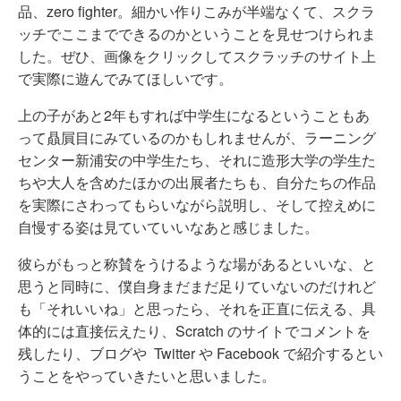
品、zero fighter。細かい作りこみが半端なくて、スクラ
ッチでここまでできるのかということを見せつけられま
した。ぜひ、画像をクリックしてスクラッチのサイト上
で実際に遊んでみてほしいです。
上の子があと2年もすれば中学生になるということもあ
って贔屓目にみているのかもしれませんが、ラーニング
センター新浦安の中学生たち、それに造形大学の学生た
ちや大人を含めたほかの出展者たちも、自分たちの作品
を実際にさわってもらいながら説明し、そして控えめに
自慢する姿は見ていていいなあと感じました。
彼らがもっと称賛をうけるような場があるといいな、と
思うと同時に、僕自身まだまだ足りていないのだけれど
も「それいいね」と思ったら、それを正直に伝える、具
体的には直接伝えたり、Scratch のサイトでコメントを
残したり、ブログや Twitter や Facebook で紹介するとい
うことをやっていきたいと思いました。