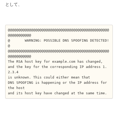
として、
@@@@@@@@@@@@@@@@@@@@@@@@@@@@@@@@@@@@@@@@@@@@@@@@
@@@@@@@@@@@
@       WARNING: POSSIBLE DNS SPOOFING DETECTED!          
@
@@@@@@@@@@@@@@@@@@@@@@@@@@@@@@@@@@@@@@@@@@@@@@@@
@@@@@@@@@@@
The RSA host key for example.com has changed,
and the key for the corresponding IP address 1.
2.3.4
is unknown. This could either mean that
DNS SPOOFING is happening or the IP address for 
the host
and its host key have changed at the same time.