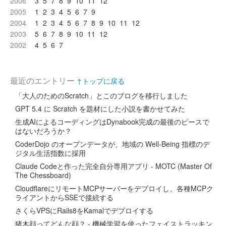
2006
3
5
7
8
9
10
11
12
2005
1
2
3
4
5
6
7
9
2004
1
2
3
4
5
6
7
8
9
10
11
12
2003
5
6
7
8
9
10
11
12
2002
4
5
6
7
最近のエントリー
↑トップに戻る
「大人のためのScratch」とこのブログを移行しました
GPT 5.4 に Scratch を題材にした小説を書かせてみた
生成AIによるコーディングはDynabook完成の最後のピースで
はないだろうか？
CoderDojo のオープンデータが、地域の Well-Being 指標のデ
ジタル生活指数に採用
Claude Codeと作った完全自分専用アプリ - MOTC (Master Of
The Chessboard)
CloudflareにリモートMCPサーバーをデプロイし、各種MCPク
ライアントからSSEで接続する
さくらVPSにRails8をKamalでデプロイする
猪木顔ってどんな顔？ - 機械学習を使ったフェイストラッキン