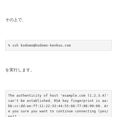
その上で、
% ssh kodomo@kodomo-kenkou.com
を実行します。
The authenticity of host 'example.com (1.2.3.4)' 
can't be established. RSA key fingerprint is aa:
bb:cc:dd:ee:ff:11:22:33:44:55:66:77:88:99:00. Ar
e you sure you want to continue connecting (yes/
no)?