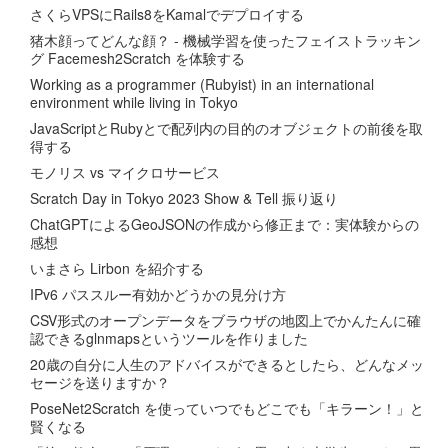
さくらVPSにRails8をKamalでデプロイする
猪木顔ってどんな顔？ - 機械学習を使ったフェイストラッキン
グ Facemesh2Scratch を体験する
Working as a programmer (Rubyist) in an international
environment while living in Tokyo
JavaScriptとRubyとで配列内の目的のオブジェクトの前後を取
得する
モノリス vs マイクロサービス
Scratch Day in Tokyo 2023 Show & Tell 振り返り
ChatGPTによるGeoJSONの作成から修正まで：実体験からの
感想
いまさら Lirbon を紹介する
IPv6 パススルー有効かどうかの見分け方
CSV形式のオープンデータをブラウザの地図上でかんたんに確
認できるglnmapsというツールを作りました
20歳の自分に人生のアドバイスができるとしたら、どんなメッ
セージを送りますか？
PoseNet2Scratch を使っていつでもどこでも「キラーン！」と
賢くなる