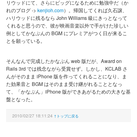
リウッドにて、さらにビッグになるために勉強中だ（か
れのブログ ->
kenjioh.com
）。帰国してくれば久石譲、
ハリウッドに残るなら John Williams 級にきっとなって
くれると思うので、彼が映画音楽以外で手がけた珍しい
例としてかなぶんの BGM にプレミアがつく日が来るこ
とを願っている。
そんなんで完成したかなぶん web 版だが、Award on
Rails 3rd では残念ながら受賞せず。しかし、KCLAB さ
んがそのまま iPhone 版を作ってくれることになり、ま
た効果音と BGM はそのまま受け継がれることとなっ
て、「かなぶん」iPhone 版ができあがるための大きな基
盤となった。
2010/02/27 18:11:24
↑トップに戻る