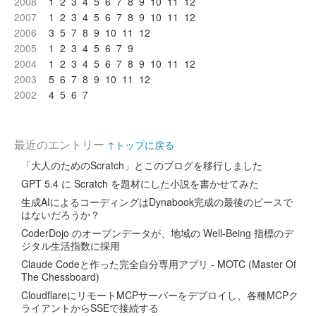
2008
1
2
3
4
5
6
7
8
9
10
11
12
2007
1
2
3
4
5
6
7
8
9
10
11
12
2006
3
5
7
8
9
10
11
12
2005
1
2
3
4
5
6
7
9
2004
1
2
3
4
5
6
7
8
9
10
11
12
2003
5
6
7
8
9
10
11
12
2002
4
5
6
7
最近のエントリー
↑トップに戻る
「大人のためのScratch」とこのブログを移行しました
GPT 5.4 に Scratch を題材にした小説を書かせてみた
生成AIによるコーディングはDynabook完成の最後のピースで
はないだろうか？
CoderDojo のオープンデータが、地域の Well-Being 指標のデ
ジタル生活指数に採用
Claude Codeと作った完全自分専用アプリ - MOTC (Master Of
The Chessboard)
CloudflareにリモートMCPサーバーをデプロイし、各種MCPク
ライアントからSSEで接続する