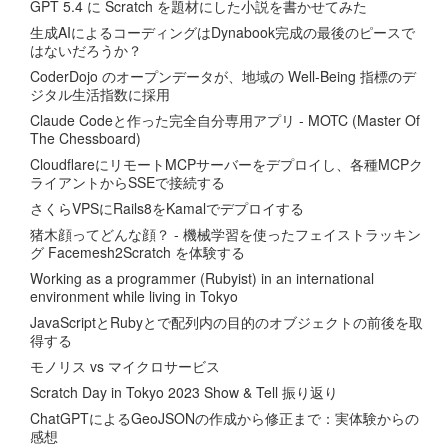
GPT 5.4 に Scratch を題材にした小説を書かせてみた
生成AIによるコーディングはDynabook完成の最後のピースで
はないだろうか？
CoderDojo のオープンデータが、地域の Well-Being 指標のデ
ジタル生活指数に採用
Claude Codeと作った完全自分専用アプリ - MOTC (Master Of
The Chessboard)
CloudflareにリモートMCPサーバーをデプロイし、各種MCPク
ライアントからSSEで接続する
さくらVPSにRails8をKamalでデプロイする
猪木顔ってどんな顔？ - 機械学習を使ったフェイストラッキン
グ Facemesh2Scratch を体験する
Working as a programmer (Rubyist) in an international
environment while living in Tokyo
JavaScriptとRubyとで配列内の目的のオブジェクトの前後を取
得する
モノリス vs マイクロサービス
Scratch Day in Tokyo 2023 Show & Tell 振り返り
ChatGPTによるGeoJSONの作成から修正まで：実体験からの
感想