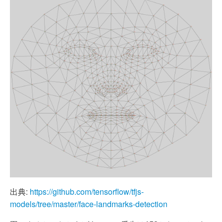
出典:
https://github.com/tensorflow/tfjs-
models/tree/master/face-landmarks-detection