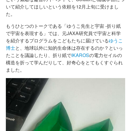
いて紹介してほしいという依頼を12月上旬に受けまし
た。
もうひとつのトークである「ゆうこ先生と宇宙 -折り紙
で宇宙を表現する」では、元JAXA研究員で宇宙と科学
を紹介するプログラムをこどもたちに届けている
ゆうこ
博士
と、地球以外に知的生命体は存在するのか？といっ
たことを議論したり、折り紙で
IKAROS
の電力セイルの
構造を折って学んだりして、好奇心をとてもくすぐられ
ました。