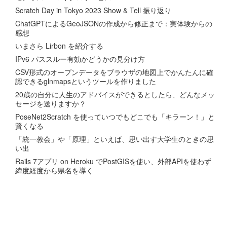
Scratch Day in Tokyo 2023 Show & Tell 振り返り
ChatGPTによるGeoJSONの作成から修正まで：実体験からの
感想
いまさら Lirbon を紹介する
IPv6 パススルー有効かどうかの見分け方
CSV形式のオープンデータをブラウザの地図上でかんたんに確
認できるglnmapsというツールを作りました
20歳の自分に人生のアドバイスができるとしたら、どんなメッ
セージを送りますか？
PoseNet2Scratch を使っていつでもどこでも「キラーン！」と
賢くなる
「統一教会」や「原理」といえば、思い出す大学生のときの思
い出
Rails 7アプリ on Heroku でPostGISを使い、外部APIを使わず
緯度経度から県名を導く