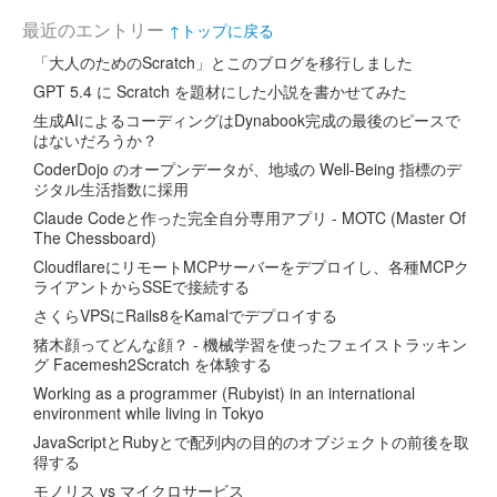
最近のエントリー
↑トップに戻る
「大人のためのScratch」とこのブログを移行しました
GPT 5.4 に Scratch を題材にした小説を書かせてみた
生成AIによるコーディングはDynabook完成の最後のピースで
はないだろうか？
CoderDojo のオープンデータが、地域の Well-Being 指標のデ
ジタル生活指数に採用
Claude Codeと作った完全自分専用アプリ - MOTC (Master Of
The Chessboard)
CloudflareにリモートMCPサーバーをデプロイし、各種MCPク
ライアントからSSEで接続する
さくらVPSにRails8をKamalでデプロイする
猪木顔ってどんな顔？ - 機械学習を使ったフェイストラッキン
グ Facemesh2Scratch を体験する
Working as a programmer (Rubyist) in an international
environment while living in Tokyo
JavaScriptとRubyとで配列内の目的のオブジェクトの前後を取
得する
モノリス vs マイクロサービス