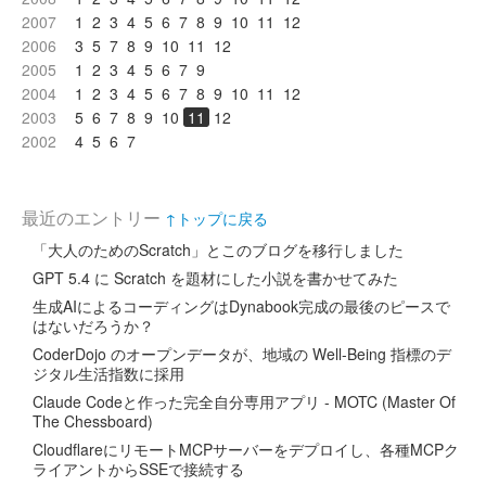
2007
1
2
3
4
5
6
7
8
9
10
11
12
2006
3
5
7
8
9
10
11
12
2005
1
2
3
4
5
6
7
9
2004
1
2
3
4
5
6
7
8
9
10
11
12
2003
5
6
7
8
9
10
11
12
2002
4
5
6
7
最近のエントリー
↑トップに戻る
「大人のためのScratch」とこのブログを移行しました
GPT 5.4 に Scratch を題材にした小説を書かせてみた
生成AIによるコーディングはDynabook完成の最後のピースで
はないだろうか？
CoderDojo のオープンデータが、地域の Well-Being 指標のデ
ジタル生活指数に採用
Claude Codeと作った完全自分専用アプリ - MOTC (Master Of
The Chessboard)
CloudflareにリモートMCPサーバーをデプロイし、各種MCPク
ライアントからSSEで接続する