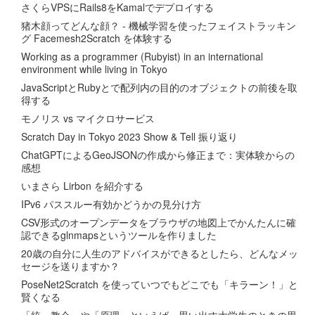
さくらVPSにRails8をKamalでデプロイする
猪木顔ってどんな顔？ - 機械学習を使ったフェイストラッキン
グ Facemesh2Scratch を体験する
Working as a programmer (Rubyist) in an international
environment while living in Tokyo
JavaScriptとRubyとで配列内の目的のオブジェクトの前後を取
得する
モノリス vs マイクロサービス
Scratch Day in Tokyo 2023 Show & Tell 振り返り
ChatGPTによるGeoJSONの作成から修正まで：実体験からの
感想
いまさら Lirbon を紹介する
IPv6 パススルー有効かどうかの見分け方
CSV形式のオープンデータをブラウザの地図上でかんたんに確
認できるglnmapsというツールを作りました
20歳の自分に人生のアドバイスができるとしたら、どんなメッ
セージを送りますか？
PoseNet2Scratch を使っていつでもどこでも「キラーン！」と
賢くなる