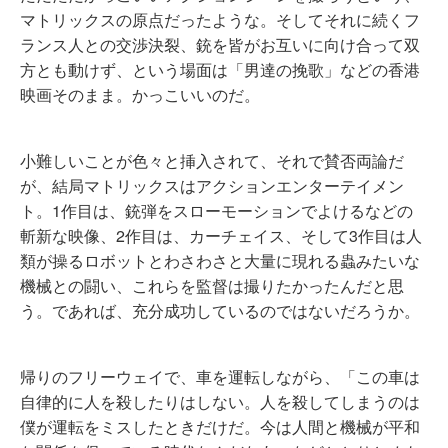
マトリックスの原点だったような。そしてそれに続くフ
ランス人との交渉決裂、銃を皆がお互いに向け合って双
方とも動けず、という場面は「男達の挽歌」などの香港
映画そのまま。かっこいいのだ。
小難しいことが色々と挿入されて、それで賛否両論だ
が、結局マトリックスはアクションエンターテイメン
ト。1作目は、銃弾をスローモーションでよけるなどの
斬新な映像、2作目は、カーチェイス、そして3作目は人
類が操るロボットとわさわさと大量に現れる蟲みたいな
機械との闘い、これらを監督は撮りたかったんだと思
う。であれば、充分成功しているのではないだろうか。
帰りのフリーウェイで、車を運転しながら、「この車は
自律的に人を殺したりはしない。人を殺してしまうのは
僕が運転をミスしたときだけだ。今は人間と機械が平和