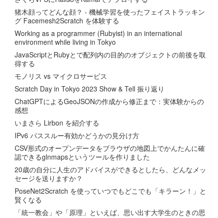
猪木顔ってどんな顔？ - 機械学習を使ったフェイストラッキン
グ Facemesh2Scratch を体験する
Working as a programmer (Rubyist) in an international
environment while living in Tokyo
JavaScriptとRubyとで配列内の目的のオブジェクトの前後を取
得する
モノリス vs マイクロサービス
Scratch Day in Tokyo 2023 Show & Tell 振り返り
ChatGPTによるGeoJSONの作成から修正まで：実体験からの
感想
いまさら Lirbon を紹介する
IPv6 パススルー有効かどうかの見分け方
CSV形式のオープンデータをブラウザの地図上でかんたんに確
認できるglnmapsというツールを作りました
20歳の自分に人生のアドバイスができるとしたら、どんなメッ
セージを送りますか？
PoseNet2Scratch を使っていつでもどこでも「キラーン！」と
賢くなる
「統一教会」や「原理」といえば、思い出す大学生のときの思