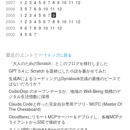
2007
1
2
3
4
5
6
7
8
9
10
11
12
2006
3
5
7
8
9
10
11
12
2005
1
2
3
4
5
6
7
9
2004
1
2
3
4
5
6
7
8
9
10
11
12
2003
5
6
7
8
9
10
11
12
2002
4
5
6
7
最近のエントリー
↑トップに戻る
「大人のためのScratch」とこのブログを移行しました
GPT 5.4 に Scratch を題材にした小説を書かせてみた
生成AIによるコーディングはDynabook完成の最後のピースで
はないだろうか？
CoderDojo のオープンデータが、地域の Well-Being 指標のデ
ジタル生活指数に採用
Claude Codeと作った完全自分専用アプリ - MOTC (Master Of
The Chessboard)
CloudflareにリモートMCPサーバーをデプロイし、各種MCPク
ライアントからSSEで接続する
さくらVPSにRails8をKamalでデプロイする