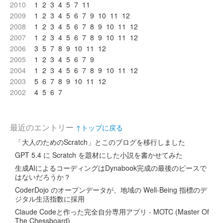
2010
1
2
3
4
5
7
11
2009
1
2
3
4
5
6
7
9
10
11
12
2008
1
2
3
4
5
6
7
8
9
10
11
12
2007
1
2
3
4
5
6
7
8
9
10
11
12
2006
3
5
7
8
9
10
11
12
2005
1
2
3
4
5
6
7
9
2004
1
2
3
4
5
6
7
8
9
10
11
12
2003
5
6
7
8
9
10
11
12
2002
4
5
6
7
最近のエントリー
↑トップに戻る
「大人のためのScratch」とこのブログを移行しました
GPT 5.4 に Scratch を題材にした小説を書かせてみた
生成AIによるコーディングはDynabook完成の最後のピースで
はないだろうか？
CoderDojo のオープンデータが、地域の Well-Being 指標のデ
ジタル生活指数に採用
Claude Codeと作った完全自分専用アプリ - MOTC (Master Of
The Chessboard)