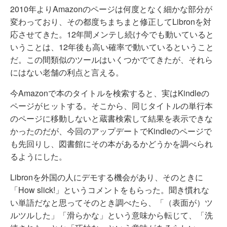
2010年よりAmazonのページは何度となく細かな部分が
変わっており、その都度ちまちまと修正してLibronを対
応させてきた。12年間メンテし続け今でも動いていると
いうことは、12年後も高い確率で動いているということ
だ。この間類似のツールはいくつかでてきたが、それら
にはない老舗の利点と言える。
今Amazonで本のタイトルを検索すると、実はKindleの
ページがヒットする。そこから、同じタイトルの単行本
のページに移動しないと蔵書検索して結果を表示できな
かったのだが、今回のアップデートでKindleのページで
も先回りし、図書館にその本があるかどうかを調べられ
るようにした。
Libronを外国の人にデモする機会があり、そのときに
「How slick!」というコメントをもらった。聞き慣れな
い単語だなと思ってそのとき調べたら、「（表面が）ツ
ルツルした」「滑らかな」という意味から転じて、「洗