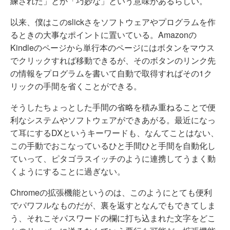
練された」とか「巧妙な」という意味があるらしい。
以来、僕はこのslickさをソフトウェアやプログラムを作
るときの大事なポイントに置いている。Amazonの
Kindleのページから単行本のページにはボタンをマウス
でクリックすれば移動できるが、そのボタンのリンク先
の情報をプログラムを書いて自動で取得すればその1ク
リックの手間を省くことができる。
そうしたちょっとした手間の省略を積み重ねることで便
利なシステムやソフトウェアができあがる。最近になっ
て耳にするDXというキーワードも、なんてことはない、
この手動でおこなっているひと手間ひと手間を自動化し
ていって、ピタゴラスイッチのように連携してうまく動
くようにすることに過ぎない。
Chromeの拡張機能というのは、このようにとても便利
でパワフルなものだが、裏を返すとなんでもできてしま
う、それこそパスワードの欄に打ち込まれた文字をどこ