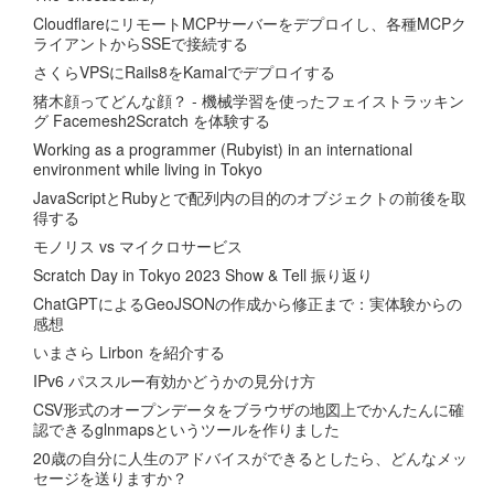
CloudflareにリモートMCPサーバーをデプロイし、各種MCPク
ライアントからSSEで接続する
さくらVPSにRails8をKamalでデプロイする
猪木顔ってどんな顔？ - 機械学習を使ったフェイストラッキン
グ Facemesh2Scratch を体験する
Working as a programmer (Rubyist) in an international
environment while living in Tokyo
JavaScriptとRubyとで配列内の目的のオブジェクトの前後を取
得する
モノリス vs マイクロサービス
Scratch Day in Tokyo 2023 Show & Tell 振り返り
ChatGPTによるGeoJSONの作成から修正まで：実体験からの
感想
いまさら Lirbon を紹介する
IPv6 パススルー有効かどうかの見分け方
CSV形式のオープンデータをブラウザの地図上でかんたんに確
認できるglnmapsというツールを作りました
20歳の自分に人生のアドバイスができるとしたら、どんなメッ
セージを送りますか？