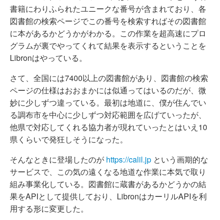
書籍にわりふられたユニークな番号が含まれており、各
図書館の検索ページでこの番号を検索すればその図書館
に本があるかどうかがわかる。この作業を超高速にプロ
グラムが裏でやってくれて結果を表示するということを
Libronはやっている。
さて、全国には7400以上の図書館があり、図書館の検索
ページの仕様はおおまかには似通ってはいるのだが、微
妙に少しずつ違っている。最初は地道に、僕が住んでい
る調布市を中心に少しずつ対応範囲を広げていったが、
他県で対応してくれる協力者が現れていったとはいえ10
県くらいで発狂しそうになった。
そんなときに登場したのが
https://calil.jp
という画期的な
サービスで、この気の遠くなる地道な作業に本気で取り
組み事業化している。図書館に蔵書があるかどうかの結
果をAPIとして提供しており、LibronはカーリルAPIを利
用する形に変更した。