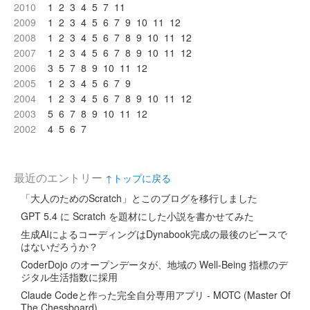
2010
1
2
3
4
5
7
11
2009
1
2
3
4
5
6
7
9
10
11
12
2008
1
2
3
4
5
6
7
8
9
10
11
12
2007
1
2
3
4
5
6
7
8
9
10
11
12
2006
3
5
7
8
9
10
11
12
2005
1
2
3
4
5
6
7
9
2004
1
2
3
4
5
6
7
8
9
10
11
12
2003
5
6
7
8
9
10
11
12
2002
4
5
6
7
最近のエントリー
↑トップに戻る
「大人のためのScratch」とこのブログを移行しました
GPT 5.4 に Scratch を題材にした小説を書かせてみた
生成AIによるコーディングはDynabook完成の最後のピースで
はないだろうか？
CoderDojo のオープンデータが、地域の Well-Being 指標のデ
ジタル生活指数に採用
Claude Codeと作った完全自分専用アプリ - MOTC (Master Of
The Chessboard)