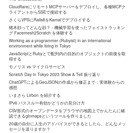
CloudflareにリモートMCPサーバーをデプロイし、各種MCPク
ライアントからSSEで接続する
さくらVPSにRails8をKamalでデプロイする
猪木顔ってどんな顔？ - 機械学習を使ったフェイストラッキン
グ Facemesh2Scratch を体験する
Working as a programmer (Rubyist) in an international
environment while living in Tokyo
JavaScriptとRubyとで配列内の目的のオブジェクトの前後を取
得する
モノリス vs マイクロサービス
Scratch Day in Tokyo 2023 Show & Tell 振り返り
ChatGPTによるGeoJSONの作成から修正まで：実体験からの
感想
いまさら Lirbon を紹介する
IPv6 パススルー有効かどうかの見分け方
CSV形式のオープンデータをブラウザの地図上でかんたんに確
認できるglnmapsというツールを作りました
20歳の自分に人生のアドバイスができるとしたら、どんなメッ
セージを送りますか？