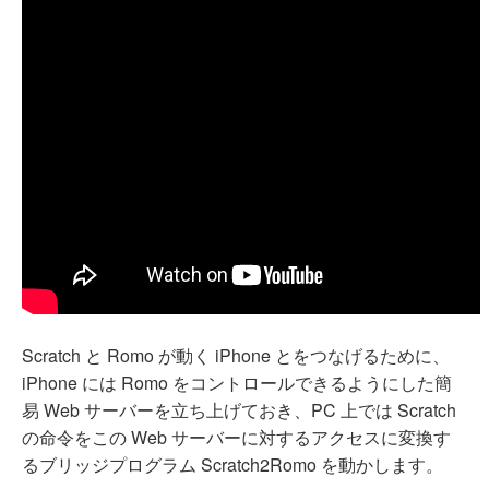
Scratch と Romo が動く iPhone とをつなげるために、
iPhone には Romo をコントロールできるようにした簡
易 Web サーバーを立ち上げておき、PC 上では Scratch
の命令をこの Web サーバーに対するアクセスに変換す
るブリッジプログラム Scratch2Romo を動かします。