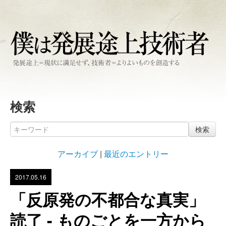
検索
検索
アーカイブ
|
最近のエントリー
2017.05.16
「反原発の不都合な真実」
読了 - ものごとを一方から