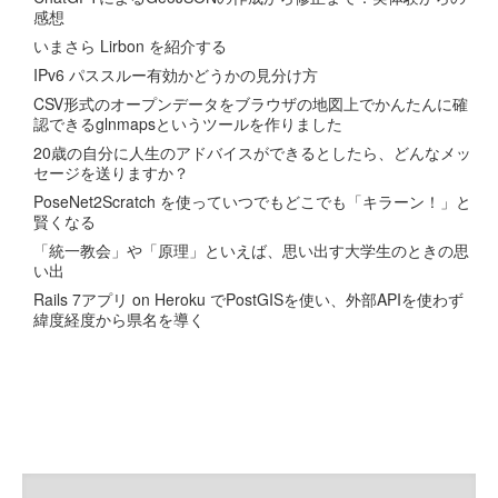
感想
いまさら Lirbon を紹介する
IPv6 パススルー有効かどうかの見分け方
CSV形式のオープンデータをブラウザの地図上でかんたんに確
認できるglnmapsというツールを作りました
20歳の自分に人生のアドバイスができるとしたら、どんなメッ
セージを送りますか？
PoseNet2Scratch を使っていつでもどこでも「キラーン！」と
賢くなる
「統一教会」や「原理」といえば、思い出す大学生のときの思
い出
Rails 7アプリ on Heroku でPostGISを使い、外部APIを使わず
緯度経度から県名を導く