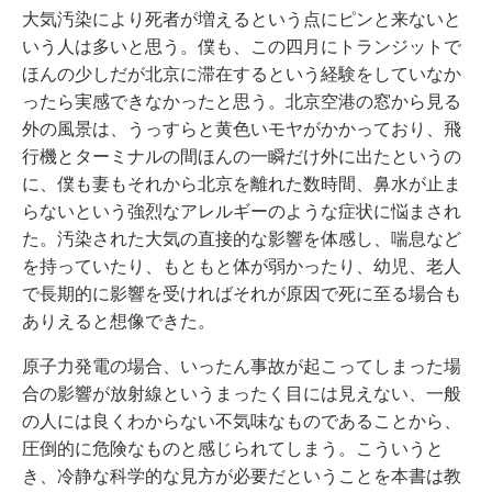
大気汚染により死者が増えるという点にピンと来ないと
いう人は多いと思う。僕も、この四月にトランジットで
ほんの少しだが北京に滞在するという経験をしていなか
ったら実感できなかったと思う。北京空港の窓から見る
外の風景は、うっすらと黄色いモヤがかかっており、飛
行機とターミナルの間ほんの一瞬だけ外に出たというの
に、僕も妻もそれから北京を離れた数時間、鼻水が止ま
らないという強烈なアレルギーのような症状に悩まされ
た。汚染された大気の直接的な影響を体感し、喘息など
を持っていたり、もともと体が弱かったり、幼児、老人
で長期的に影響を受ければそれが原因で死に至る場合も
ありえると想像できた。
原子力発電の場合、いったん事故が起こってしまった場
合の影響が放射線というまったく目には見えない、一般
の人には良くわからない不気味なものであることから、
圧倒的に危険なものと感じられてしまう。こういうと
き、冷静な科学的な見方が必要だということを本書は教