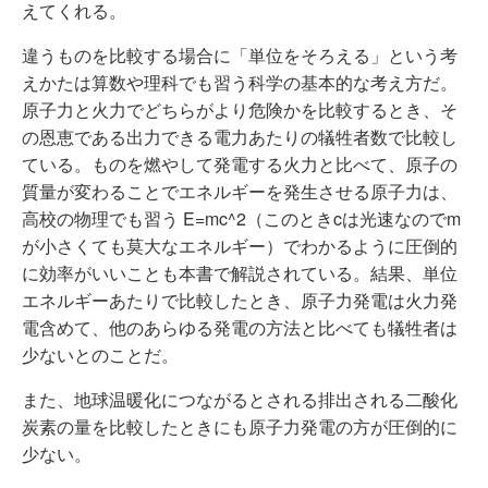
えてくれる。
違うものを比較する場合に「単位をそろえる」という考
えかたは算数や理科でも習う科学の基本的な考え方だ。
原子力と火力でどちらがより危険かを比較するとき、そ
の恩恵である出力できる電力あたりの犠牲者数で比較し
ている。ものを燃やして発電する火力と比べて、原子の
質量が変わることでエネルギーを発生させる原子力は、
高校の物理でも習う E=mc^2（このときcは光速なのでm
が小さくても莫大なエネルギー）でわかるように圧倒的
に効率がいいことも本書で解説されている。結果、単位
エネルギーあたりで比較したとき、原子力発電は火力発
電含めて、他のあらゆる発電の方法と比べても犠牲者は
少ないとのことだ。
また、地球温暖化につながるとされる排出される二酸化
炭素の量を比較したときにも原子力発電の方が圧倒的に
少ない。