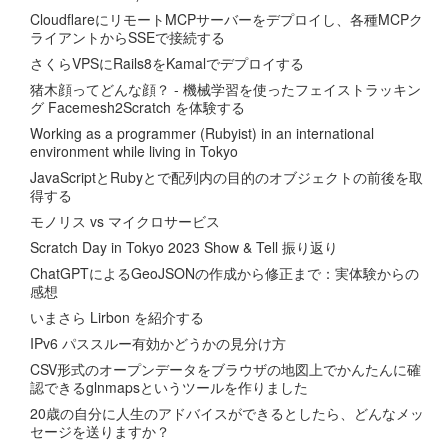
CloudflareにリモートMCPサーバーをデプロイし、各種MCPク
ライアントからSSEで接続する
さくらVPSにRails8をKamalでデプロイする
猪木顔ってどんな顔？ - 機械学習を使ったフェイストラッキン
グ Facemesh2Scratch を体験する
Working as a programmer (Rubyist) in an international
environment while living in Tokyo
JavaScriptとRubyとで配列内の目的のオブジェクトの前後を取
得する
モノリス vs マイクロサービス
Scratch Day in Tokyo 2023 Show & Tell 振り返り
ChatGPTによるGeoJSONの作成から修正まで：実体験からの
感想
いまさら Lirbon を紹介する
IPv6 パススルー有効かどうかの見分け方
CSV形式のオープンデータをブラウザの地図上でかんたんに確
認できるglnmapsというツールを作りました
20歳の自分に人生のアドバイスができるとしたら、どんなメッ
セージを送りますか？