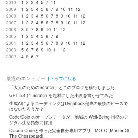
2010
1
2
3
4
5
7
11
2009
1
2
3
4
5
6
7
9
10
11
12
2008
1
2
3
4
5
6
7
8
9
10
11
12
2007
1
2
3
4
5
6
7
8
9
10
11
12
2006
3
5
7
8
9
10
11
12
2005
1
2
3
4
5
6
7
9
2004
1
2
3
4
5
6
7
8
9
10
11
12
2003
5
6
7
8
9
10
11
12
2002
4
5
6
7
最近のエントリー
↑トップに戻る
「大人のためのScratch」とこのブログを移行しました
GPT 5.4 に Scratch を題材にした小説を書かせてみた
生成AIによるコーディングはDynabook完成の最後のピースで
はないだろうか？
CoderDojo のオープンデータが、地域の Well-Being 指標のデ
ジタル生活指数に採用
Claude Codeと作った完全自分専用アプリ - MOTC (Master Of
The Chessboard)