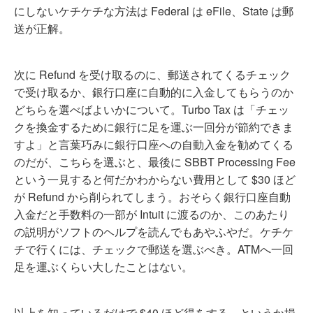
にしないケチケチな方法は Federal は eFile、State は郵
送が正解。
次に Refund を受け取るのに、郵送されてくるチェック
で受け取るか、銀行口座に自動的に入金してもらうのか
どちらを選べばよいかについて。Turbo Tax は「チェッ
クを換金するために銀行に足を運ぶ一回分が節約できま
すよ」と言葉巧みに銀行口座への自動入金を勧めてくる
のだが、こちらを選ぶと、最後に SBBT Processing Fee
という一見すると何だかわからない費用として $30 ほど
が Refund から削られてしまう。おそらく銀行口座自動
入金だと手数料の一部が Intuit に渡るのか、このあたり
の説明がソフトのヘルプを読んでもあやふやだ。ケチケ
チで行くには、チェックで郵送を選ぶべき。ATMへ一回
足を運ぶくらい大したことはない。
以上を知っているだけで $40 ほど得をする、というか損