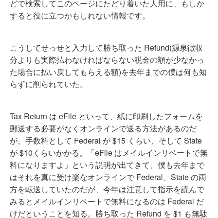
どで検索してこのページにたどり着いた人用に、もしか
すると役に立つかもしれない情報です。
こうしてせっせと入力して勝ち取った Refund(源泉徴収
分よりも実際払わなければならない税金の額が少なかっ
た場合に払い戻してもらえる額)を去年までの僕は何も知
らずに削られていた。
Tax Return は eFile といって、紙に印刷したフォームを
郵送する必要がなくオンラインで送る方法があるのだ
が、手数料として Federal が $15 くらい、そして State
が $10くらいかかる。「eFile はメイルインリベートで無
料になりますよ」という説明が出てきて、僕も去年まで
はそれを真に受け楽なオンラインで Federal、State の両
方を転送していたのだが、今年は注意して指示を読んで
みるとメイルインリベートで無料になるのは Federal だ
けだということを知る。勝ち取った Refund を $1 も無駄