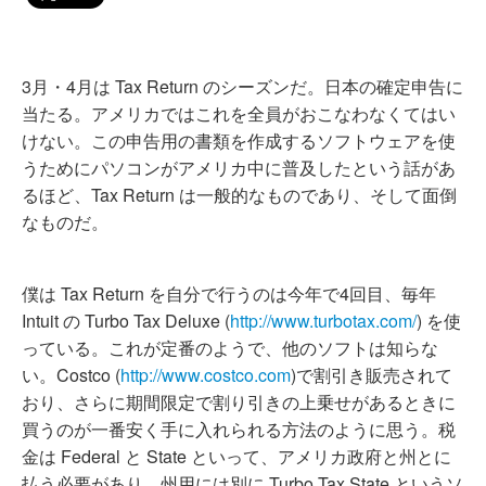
3月・4月は Tax Return のシーズンだ。日本の確定申告に
当たる。アメリカではこれを全員がおこなわなくてはい
けない。この申告用の書類を作成するソフトウェアを使
うためにパソコンがアメリカ中に普及したという話があ
るほど、Tax Return は一般的なものであり、そして面倒
なものだ。
僕は Tax Return を自分で行うのは今年で4回目、毎年
Intuit の Turbo Tax Deluxe (
http://www.turbotax.com/
) を使
っている。これが定番のようで、他のソフトは知らな
い。Costco (
http://www.costco.com
)で割引き販売されて
おり、さらに期間限定で割り引きの上乗せがあるときに
買うのが一番安く手に入れられる方法のように思う。税
金は Federal と State といって、アメリカ政府と州とに
払う必要があり、州用には別に Turbo Tax State というソ