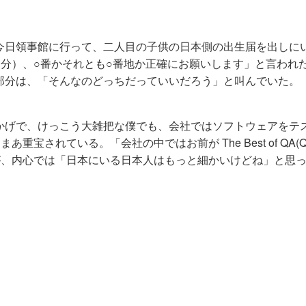
今日領事館に行って、二人目の子供の日本側の出生届を出しに
分）、○番かそれとも○番地か正確にお願いします」と言われた
部分は、「そんなのどっちだっていいだろう」と叫んでいた。
かげで、けっこう大雑把な僕でも、会社ではソフトウェアをテ
あまあ重宝されている。「会社の中ではお前が The Best of QA(Qua
こともあるが、内心では「日本にいる日本人はもっと細かいけどね」と思