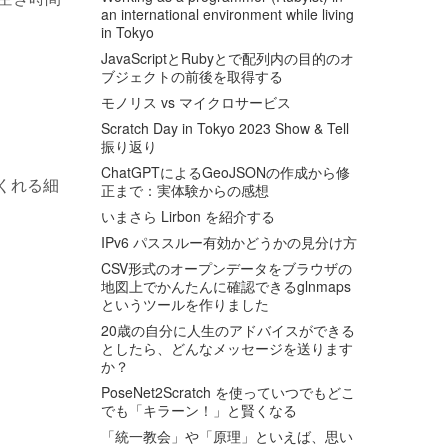
an international environment while living
in Tokyo
JavaScriptとRubyとで配列内の目的のオ
ブジェクトの前後を取得する
モノリス vs マイクロサービス
Scratch Day in Tokyo 2023 Show & Tell
振り返り
ChatGPTによるGeoJSONの作成から修
てくれる細
正まで：実体験からの感想
いまさら Lirbon を紹介する
IPv6 パススルー有効かどうかの見分け方
CSV形式のオープンデータをブラウザの
地図上でかんたんに確認できるglnmaps
というツールを作りました
20歳の自分に人生のアドバイスができる
としたら、どんなメッセージを送ります
か？
PoseNet2Scratch を使っていつでもどこ
でも「キラーン！」と賢くなる
「統一教会」や「原理」といえば、思い