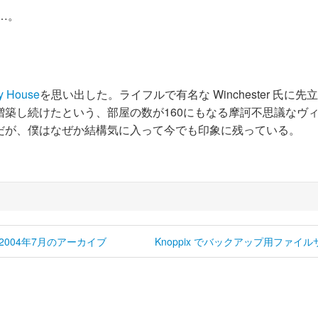
…。
ry House
を思い出した。ライフルで有名な Winchester 氏に先
築し続けたという、部屋の数が160にもなる摩訶不思議なヴ
だが、僕はなぜか結構気に入って今でも印象に残っている。
2004年7月のアーカイブ
Knoppix でバックアップ用ファイル