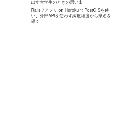
出す大学生のときの思い出
Rails 7アプリ on Heroku でPostGISを使
い、外部APIを使わず緯度経度から県名を
導く