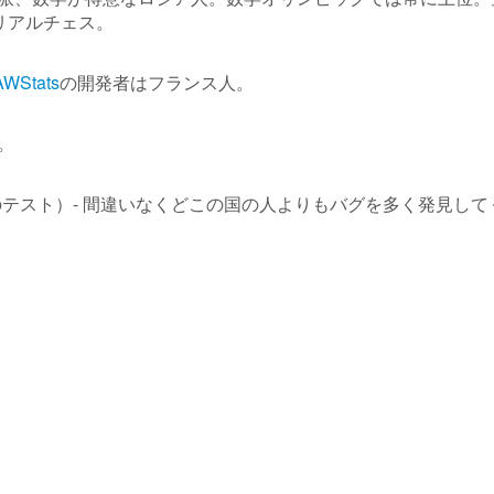
リアルチェス。
AWStats
の開発者はフランス人。
。
トウェアのテスト）- 間違いなくどこの国の人よりもバグを多く発見し