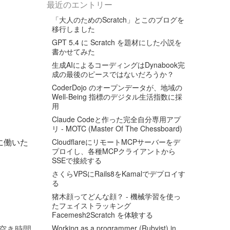
最近のエントリー
「大人のためのScratch」とこのブログを
移行しました
GPT 5.4 に Scratch を題材にした小説を
書かせてみた
生成AIによるコーディングはDynabook完
成の最後のピースではないだろうか？
CoderDojo のオープンデータが、地域の
Well-Being 指標のデジタル生活指数に採
用
Claude Codeと作った完全自分専用アプ
リ - MOTC (Master Of The Chessboard)
に働いた
CloudflareにリモートMCPサーバーをデ
プロイし、各種MCPクライアントから
SSEで接続する
さくらVPSにRails8をKamalでデプロイす
る
猪木顔ってどんな顔？ - 機械学習を使っ
たフェイストラッキング
Facemesh2Scratch を体験する
空き時間
Working as a programmer (Rubyist) in