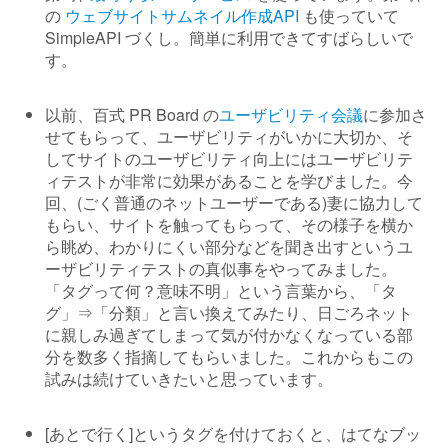
の
ウェブサイトサムネイル作成API
も使っていて
SimpleAPI づくし。簡単に利用できてすばらしいで
す。
以前、百式 PR Board の
ユーザビリティ会議
に参加さ
せてもらって、ユーザビリティがいかに大切か、そ
してサイトのユーザビリティ向上にはユーザビリテ
ィテストが非常に効果があることを学びました。今
回、(ごく普通のネットユーザーである)妻に協力して
もらい、サイトを触ってもらって、その様子を横か
ら眺め、わかりにくい部分などを聞き出すというユ
ーザビリティテストの真似事をやってみました。
「タグって何？意味不明」という言葉から、「タ
グ」⇒「分類」と言い換えてみたり、日ごろネット
に親しみ過ぎてしまって気が付かなくなっている部
分を数多く指摘してもらいました。これからもこの
試みは続けていきたいと思っています。
[あとで行く]というタグを付けておくと、はてなブッ