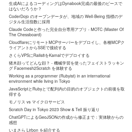
生成AIによるコーディングはDynabook完成の最後のピースで
はないだろうか？
CoderDojo のオープンデータが、地域の Well-Being 指標のデ
ジタル生活指数に採用
Claude Codeと作った完全自分専用アプリ - MOTC (Master Of
The Chessboard)
CloudflareにリモートMCPサーバーをデプロイし、各種MCPク
ライアントからSSEで接続する
さくらVPSにRails8をKamalでデプロイする
猪木顔ってどんな顔？ - 機械学習を使ったフェイストラッキン
グ Facemesh2Scratch を体験する
Working as a programmer (Rubyist) in an international
environment while living in Tokyo
JavaScriptとRubyとで配列内の目的のオブジェクトの前後を取
得する
モノリス vs マイクロサービス
Scratch Day in Tokyo 2023 Show & Tell 振り返り
ChatGPTによるGeoJSONの作成から修正まで：実体験からの
感想
いまさら Lirbon を紹介する