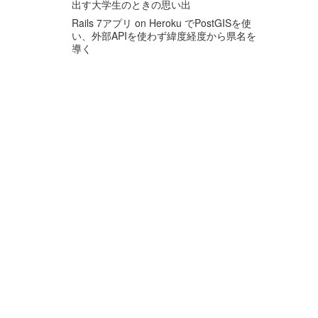
出す大学生のときの思い出
Rails 7アプリ on Heroku でPostGISを使
い、外部APIを使わず緯度経度から県名を
導く