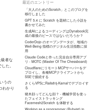
最近のエントリー
「大人のためのScratch」とこのブログを
移行しました
GPT 5.4 に Scratch を題材にした小説を
書かせてみた
生成AIによるコーディングはDynabook完
成の最後のピースではないだろうか？
CoderDojo のオープンデータが、地域の
Well-Being 指標のデジタル生活指数に採
用
Claude Codeと作った完全自分専用アプ
上級者な
リ - MOTC (Master Of The Chessboard)
でした。
CloudflareにリモートMCPサーバーをデ
プロイし、各種MCPクライアントから
SSEで接続する
本というの
さくらVPSにRails8をKamalでデプロイす
る
つわかり
猪木顔ってどんな顔？ - 機械学習を使っ
たフェイストラッキング
Facemesh2Scratch を体験する
Working as a programmer (Rubyist) in