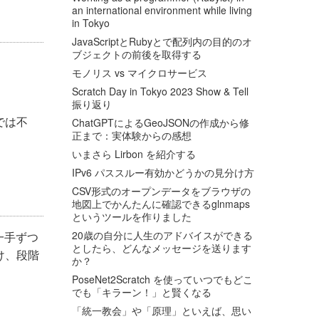
an international environment while living
in Tokyo
JavaScriptとRubyとで配列内の目的のオ
ブジェクトの前後を取得する
モノリス vs マイクロサービス
Scratch Day in Tokyo 2023 Show & Tell
振り返り
では不
ChatGPTによるGeoJSONの作成から修
正まで：実体験からの感想
いまさら Lirbon を紹介する
IPv6 パススルー有効かどうかの見分け方
CSV形式のオープンデータをブラウザの
地図上でかんたんに確認できるglnmaps
というツールを作りました
20歳の自分に人生のアドバイスができる
一手ずつ
としたら、どんなメッセージを送ります
け、段階
か？
PoseNet2Scratch を使っていつでもどこ
でも「キラーン！」と賢くなる
「統一教会」や「原理」といえば、思い