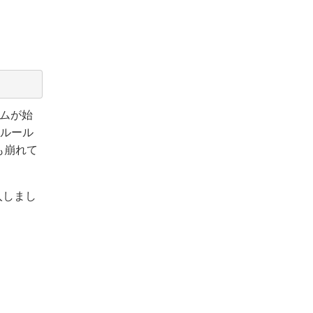
ームが始
らルール
も崩れて
入しまし