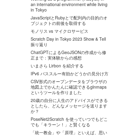
an international environment while living
in Tokyo
JavaScriptとRubyとで配列内の目的のオ
ブジェクトの前後を取得する
モノリス vs マイクロサービス
Scratch Day in Tokyo 2023 Show & Tell
振り返り
ChatGPTによるGeoJSONの作成から修
正まで：実体験からの感想
いまさら Lirbon を紹介する
IPv6 パススルー有効かどうかの見分け方
CSV形式のオープンデータをブラウザの
地図上でかんたんに確認できるglnmaps
というツールを作りました
20歳の自分に人生のアドバイスができる
としたら、どんなメッセージを送ります
か？
PoseNet2Scratch を使っていつでもどこ
でも「キラーン！」と賢くなる
「統一教会」や「原理」といえば、思い