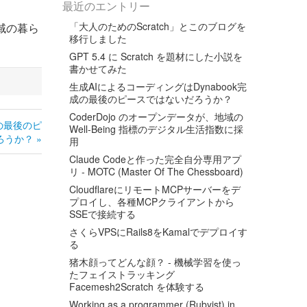
最近のエントリー
「大人のためのScratch」とこのブログを
域の暮ら
移行しました
GPT 5.4 に Scratch を題材にした小説を
書かせてみた
生成AIによるコーディングはDynabook完
成の最後のピースではないだろうか？
CoderDojo のオープンデータが、地域の
成の最後のピ
Well-Being 指標のデジタル生活指数に採
うか？ »
用
Claude Codeと作った完全自分専用アプ
リ - MOTC (Master Of The Chessboard)
CloudflareにリモートMCPサーバーをデ
プロイし、各種MCPクライアントから
SSEで接続する
さくらVPSにRails8をKamalでデプロイす
る
猪木顔ってどんな顔？ - 機械学習を使っ
たフェイストラッキング
Facemesh2Scratch を体験する
Working as a programmer (Rubyist) in