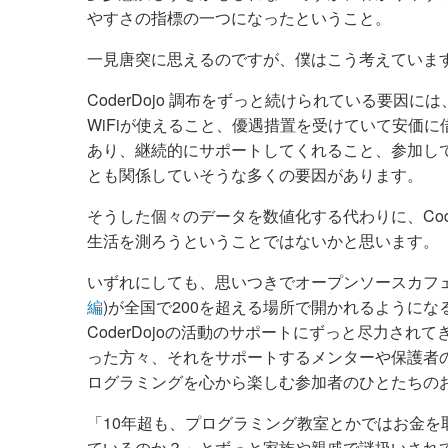
やすさの指標の一つになったということ。
一見唐突に思えるのですが、僕はこう考えていま
CoderDojo 調布をずっと続けられている要
WiFiが使えること、優遇措置を受けていて安価
あり、継続的にサポートしてくれること、参加し
とも関係していそうな多くの要因があります。
そうした個々のデータを数値化する代わりに、Cod
生活を測ろうということではないかと思います。
いずれにしても、思いつきでオープンソースカフ
編
)が全国で200を超える場所で開かれるように
CoderDojoの活動のサポートにずっと尽力されてきた一
った方々、それをサポートするメンターや保護者
ログラミングを心から楽しむ参加者のひとたちの
「10年超も、プログラミング教室とかではお金
ているのか？」とずっと家族や親戚で謎扱いされ