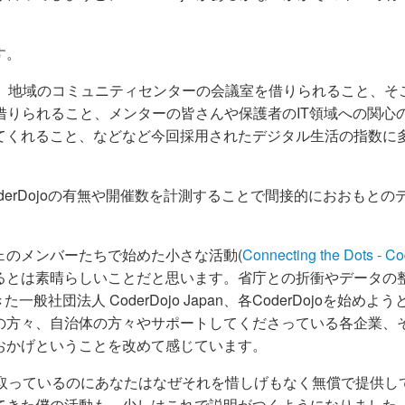
す。
因には、地域のコミュニティセンターの会議室を借りられること、そ
に借りられること、メンターの皆さんや保護者のIT領域への関心
てくれること、などなど今回採用されたデジタル生活の指数に
erDojoの有無や開催数を計測することで間接的におおもとの
ェのメンバーたちで始めた小さな活動(
Connecting the Dots - C
なるとは素晴らしいことだと思います。省庁との折衝やデータの
般社団法人 CoderDojo Japan、各CoderDojoを始めよ
の方々、自治体の方々やサポートしてくださっている各企業、
おかげということを改めて感じています。
を取っているのにあなたはなぜそれを惜しげもなく無償で提供し
てきた僕の活動も、少しはこれで説明がつくようになりました