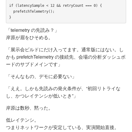
if (latencySample < 12 && retryCount === 0) {

  prefetchTelemetry();

「telemetry の先読み？」
岸原が眉をひそめる。
「展示会ビルドにだけ入ってます。通常版にはない。し
かも prefetchTelemetry の接続先、会場の分析ダッシュボ
ードのサブドメインです」
「そんなもの、デモに必要ない」
「ええ。しかも先読みの発火条件が、“初回リトライな
し、かつレイテンシが低いとき”」
岸原は数秒、黙った。
低レイテンシ。
つまりネットワークが安定している、実演開始直後。