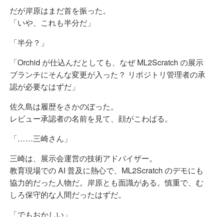
だが岸原はまだ首を振った。
「いや、これも半分だ」
「半分？」
「Orchid が仕込んだとしても、なぜ ML2Scratch の展示
ブランチにそんな変更が入った？ リポジトリ管理者の承
認が必要なはずだ」
佐久島は履歴をさかのぼった。
レビュー承認者の名前を見て、顔がこわばる。
「……三崎さん」
三崎は、展示会運営の技術アドバイザー。
教育現場での AI 普及に熱心で、ML2Scratch のデモにも
協力的だった人物だ。岸原とも面識がある。慎重で、む
しろ保守的な人間だったはずだ。
「でもおかしい」