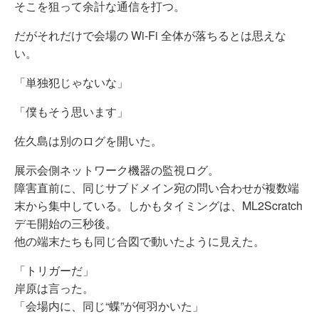
そこを狙って余計な通信を打つ。
だがそれだけで会場の Wi-Fi 全体が落ちるとは思えな
い。
「単独犯じゃないな」
「僕もそう思います」
佐久島は別のログを開いた。
展示会側ネットワーク機器の監視ログ。
障害直前に、同じサブドメイン宛の問い合わせが複数端
末から集中している。しかもタイミングは、ML2Scratch
デモ開始の三秒後。
他の端末たちも同じ合図で動いたように見えた。
「トリガーだ」
岸原は言った。
「会場内に、同じ“蝶”が何羽かいた」