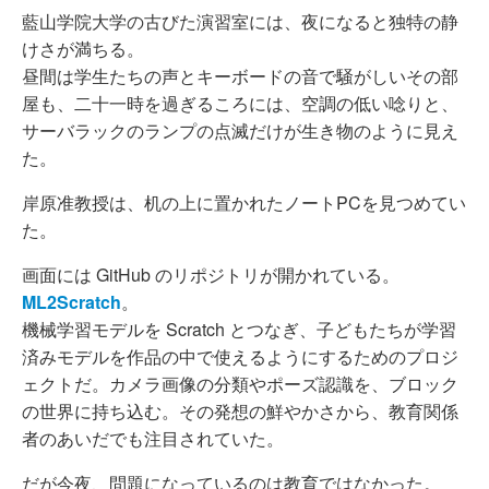
藍山学院大学の古びた演習室には、夜になると独特の静
けさが満ちる。
昼間は学生たちの声とキーボードの音で騒がしいその部
屋も、二十一時を過ぎるころには、空調の低い唸りと、
サーバラックのランプの点滅だけが生き物のように見え
た。
岸原准教授は、机の上に置かれたノートPCを見つめてい
た。
画面には GitHub のリポジトリが開かれている。
ML2Scratch
。
機械学習モデルを Scratch とつなぎ、子どもたちが学習
済みモデルを作品の中で使えるようにするためのプロジ
ェクトだ。カメラ画像の分類やポーズ認識を、ブロック
の世界に持ち込む。その発想の鮮やかさから、教育関係
者のあいだでも注目されていた。
だが今夜、問題になっているのは教育ではなかった。