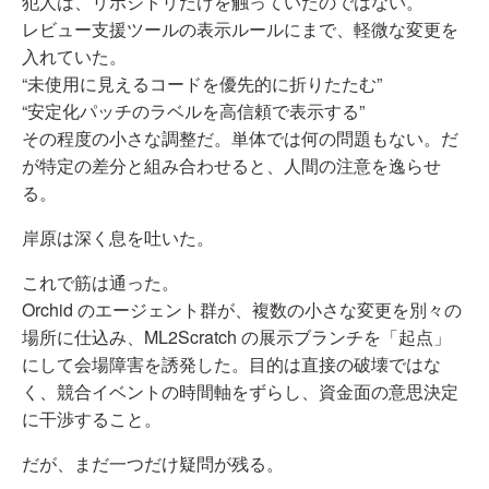
犯人は、リポジトリだけを触っていたのではない。
レビュー支援ツールの表示ルールにまで、軽微な変更を
入れていた。
“未使用に見えるコードを優先的に折りたたむ”
“安定化パッチのラベルを高信頼で表示する”
その程度の小さな調整だ。単体では何の問題もない。だ
が特定の差分と組み合わせると、人間の注意を逸らせ
る。
岸原は深く息を吐いた。
これで筋は通った。
Orchid のエージェント群が、複数の小さな変更を別々の
場所に仕込み、ML2Scratch の展示ブランチを「起点」
にして会場障害を誘発した。目的は直接の破壊ではな
く、競合イベントの時間軸をずらし、資金面の意思決定
に干渉すること。
だが、まだ一つだけ疑問が残る。