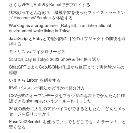
さくらVPSにRails8をKamalでデプロイする
猪木顔ってどんな顔？ - 機械学習を使ったフェイストラッキン
グ Facemesh2Scratch を体験する
Working as a programmer (Rubyist) in an international
environment while living in Tokyo
JavaScriptとRubyとで配列内の目的のオブジェクトの前後を取
得する
モノリス vs マイクロサービス
Scratch Day in Tokyo 2023 Show & Tell 振り返り
ChatGPTによるGeoJSONの作成から修正まで：実体験からの
感想
いまさら Lirbon を紹介する
IPv6 パススルー有効かどうかの見分け方
CSV形式のオープンデータをブラウザの地図上でかんたんに確
認できるglnmapsというツールを作りました
20歳の自分に人生のアドバイスができるとしたら、どんなメッ
セージを送りますか？
PoseNet2Scratch を使っていつでもどこでも「キラーン！」と
賢くなる