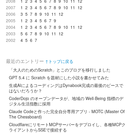
2008
1
2
3
4
5
6
7
8
9
10
11
12
2007
1
2
3
4
5
6
7
8
9
10
11
12
2006
3
5
7
8
9
10
11
12
2005
1
2
3
4
5
6
7
9
2004
1
2
3
4
5
6
7
8
9
10
11
12
2003
5
6
7
8
9
10
11
12
2002
4
5
6
7
最近のエントリー
↑トップに戻る
「大人のためのScratch」とこのブログを移行しました
GPT 5.4 に Scratch を題材にした小説を書かせてみた
生成AIによるコーディングはDynabook完成の最後のピースで
はないだろうか？
CoderDojo のオープンデータが、地域の Well-Being 指標のデ
ジタル生活指数に採用
Claude Codeと作った完全自分専用アプリ - MOTC (Master Of
The Chessboard)
CloudflareにリモートMCPサーバーをデプロイし、各種MCPク
ライアントからSSEで接続する