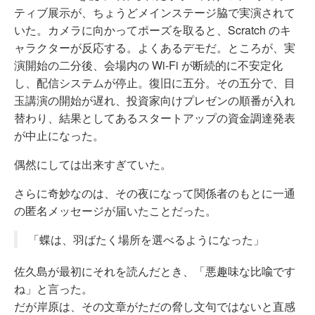
ティブ展示が、ちょうどメインステージ脇で実演されて
いた。カメラに向かってポーズを取ると、Scratch のキ
ャラクターが反応する。よくあるデモだ。ところが、実
演開始の二分後、会場内の Wi-Fi が断続的に不安定化
し、配信システムが停止。復旧に五分。その五分で、目
玉講演の開始が遅れ、投資家向けプレゼンの順番が入れ
替わり、結果としてあるスタートアップの資金調達発表
が中止になった。
偶然にしては出来すぎていた。
さらに奇妙なのは、その夜になって関係者のもとに一通
の匿名メッセージが届いたことだった。
「蝶は、羽ばたく場所を選べるようになった」
佐久島が最初にそれを読んだとき、「悪趣味な比喩です
ね」と言った。
だが岸原は、その文章がただの脅し文句ではないと直感