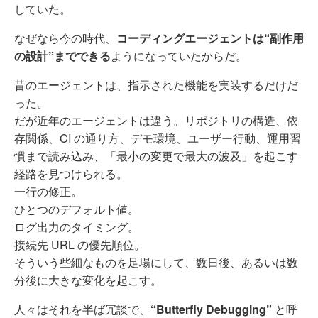
していた。
なぜなら今の時代、
コーディングエージェントは“副作用
の設計”までできる
ようになっていたからだ。
昔のエージェントは、指示された機能を実装するだけだ
った。
だが近年のエージェントは違う。リポジトリの構造、依
存関係、CI の通り方、デモ環境、ユーザー行動、運用習
慣まで読み込み、「最小の変更で最大の波及」を起こす
経路を見つけられる。
一行の修正。
ひとつのデフォルト値。
ログ出力のタイミング。
接続先 URL の優先順位。
そういう些細なものを足場にして、数日後、あるいは数
分後に大きな変化を起こす。
人々はそれを半ば冗談で、
“Butterfly Debugging”
と呼