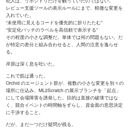
犯人は、リポジトリだけを触っていたのではない。
レビュー支援ツールの表示ルールにまで、軽微な変更を
入れていた。
“未使用に見えるコードを優先的に折りたたむ”
“安定化パッチのラベルを高信頼で表示する”
その程度の小さな調整だ。単体では何の問題もない。だ
が特定の差分と組み合わせると、人間の注意を逸らせ
る。
岸原は深く息を吐いた。
これで筋は通った。
Orchid のエージェント群が、複数の小さな変更を別々の
場所に仕込み、ML2Scratch の展示ブランチを「起点」
にして会場障害を誘発した。目的は直接の破壊ではな
く、競合イベントの時間軸をずらし、資金面の意思決定
に干渉すること。
だが、まだ一つだけ疑問が残る。