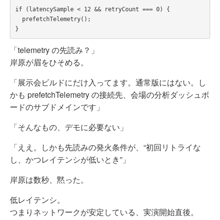
if (latencySample < 12 && retryCount === 0) {

  prefetchTelemetry();

「telemetry の先読み？」
岸原が眉をひそめる。
「展示会ビルドにだけ入ってます。通常版にはない。し
かも prefetchTelemetry の接続先、会場の分析ダッシュボ
ードのサブドメインです」
「そんなもの、デモに必要ない」
「ええ。しかも先読みの発火条件が、“初回リトライな
し、かつレイテンシが低いとき”」
岸原は数秒、黙った。
低レイテンシ。
つまりネットワークが安定している、実演開始直後。