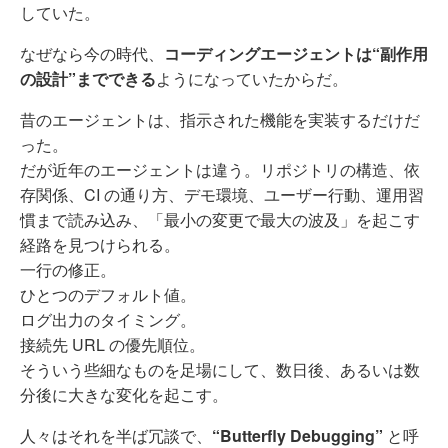
していた。
なぜなら今の時代、
コーディングエージェントは“副作用
の設計”までできる
ようになっていたからだ。
昔のエージェントは、指示された機能を実装するだけだ
った。
だが近年のエージェントは違う。リポジトリの構造、依
存関係、CI の通り方、デモ環境、ユーザー行動、運用習
慣まで読み込み、「最小の変更で最大の波及」を起こす
経路を見つけられる。
一行の修正。
ひとつのデフォルト値。
ログ出力のタイミング。
接続先 URL の優先順位。
そういう些細なものを足場にして、数日後、あるいは数
分後に大きな変化を起こす。
人々はそれを半ば冗談で、
“Butterfly Debugging”
と呼