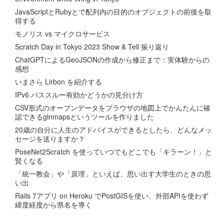
JavaScriptとRubyとで配列内の目的のオブジェクトの前後を取
得する
モノリス vs マイクロサービス
Scratch Day in Tokyo 2023 Show & Tell 振り返り
ChatGPTによるGeoJSONの作成から修正まで：実体験からの
感想
いまさら Lirbon を紹介する
IPv6 パススルー有効かどうかの見分け方
CSV形式のオープンデータをブラウザの地図上でかんたんに確
認できるglnmapsというツールを作りました
20歳の自分に人生のアドバイスができるとしたら、どんなメッ
セージを送りますか？
PoseNet2Scratch を使っていつでもどこでも「キラーン！」と
賢くなる
「統一教会」や「原理」といえば、思い出す大学生のときの思
い出
Rails 7アプリ on Heroku でPostGISを使い、外部APIを使わず
緯度経度から県名を導く