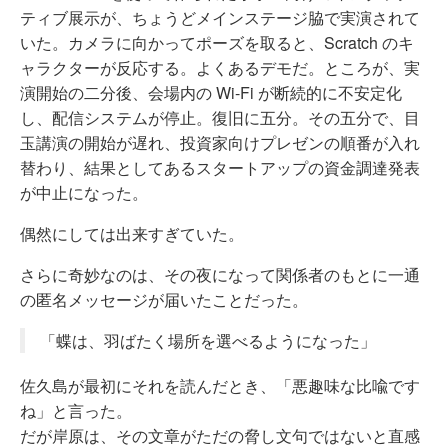
ティブ展示が、ちょうどメインステージ脇で実演されて
いた。カメラに向かってポーズを取ると、Scratch のキ
ャラクターが反応する。よくあるデモだ。ところが、実
演開始の二分後、会場内の Wi-Fi が断続的に不安定化
し、配信システムが停止。復旧に五分。その五分で、目
玉講演の開始が遅れ、投資家向けプレゼンの順番が入れ
替わり、結果としてあるスタートアップの資金調達発表
が中止になった。
偶然にしては出来すぎていた。
さらに奇妙なのは、その夜になって関係者のもとに一通
の匿名メッセージが届いたことだった。
「蝶は、羽ばたく場所を選べるようになった」
佐久島が最初にそれを読んだとき、「悪趣味な比喩です
ね」と言った。
だが岸原は、その文章がただの脅し文句ではないと直感