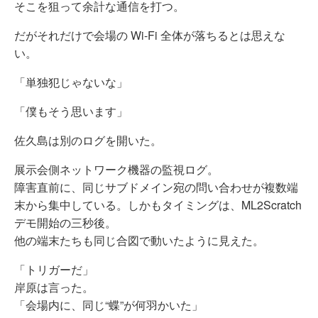
そこを狙って余計な通信を打つ。
だがそれだけで会場の Wi-Fi 全体が落ちるとは思えな
い。
「単独犯じゃないな」
「僕もそう思います」
佐久島は別のログを開いた。
展示会側ネットワーク機器の監視ログ。
障害直前に、同じサブドメイン宛の問い合わせが複数端
末から集中している。しかもタイミングは、ML2Scratch
デモ開始の三秒後。
他の端末たちも同じ合図で動いたように見えた。
「トリガーだ」
岸原は言った。
「会場内に、同じ“蝶”が何羽かいた」