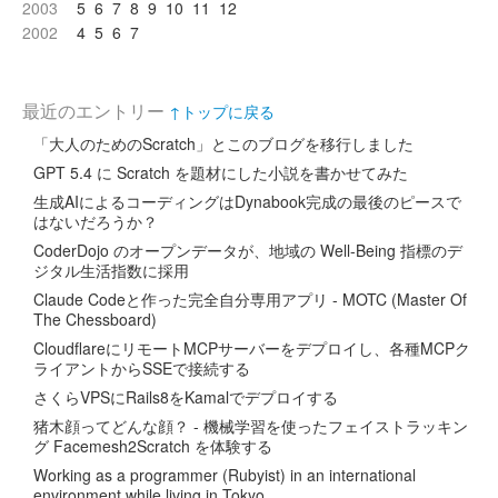
2003
5
6
7
8
9
10
11
12
2002
4
5
6
7
最近のエントリー
↑トップに戻る
「大人のためのScratch」とこのブログを移行しました
GPT 5.4 に Scratch を題材にした小説を書かせてみた
生成AIによるコーディングはDynabook完成の最後のピースで
はないだろうか？
CoderDojo のオープンデータが、地域の Well-Being 指標のデ
ジタル生活指数に採用
Claude Codeと作った完全自分専用アプリ - MOTC (Master Of
The Chessboard)
CloudflareにリモートMCPサーバーをデプロイし、各種MCPク
ライアントからSSEで接続する
さくらVPSにRails8をKamalでデプロイする
猪木顔ってどんな顔？ - 機械学習を使ったフェイストラッキン
グ Facemesh2Scratch を体験する
Working as a programmer (Rubyist) in an international
environment while living in Tokyo