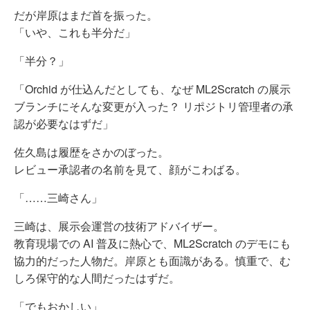
だが岸原はまだ首を振った。
「いや、これも半分だ」
「半分？」
「Orchid が仕込んだとしても、なぜ ML2Scratch の展示
ブランチにそんな変更が入った？ リポジトリ管理者の承
認が必要なはずだ」
佐久島は履歴をさかのぼった。
レビュー承認者の名前を見て、顔がこわばる。
「……三崎さん」
三崎は、展示会運営の技術アドバイザー。
教育現場での AI 普及に熱心で、ML2Scratch のデモにも
協力的だった人物だ。岸原とも面識がある。慎重で、む
しろ保守的な人間だったはずだ。
「でもおかしい」