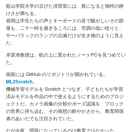
藍山学院大学の古びた演習室には、夜になると独特の静
けさが満ちる。
昼間は学生たちの声とキーボードの音で騒がしいその部
屋も、二十一時を過ぎるころには、空調の低い唸りと、
サーバラックのランプの点滅だけが生き物のように見え
た。
岸原准教授は、机の上に置かれたノートPCを見つめてい
た。
画面には GitHub のリポジトリが開かれている。
ML2Scratch
。
機械学習モデルを Scratch とつなぎ、子どもたちが学習
済みモデルを作品の中で使えるようにするためのプロジ
ェクトだ。カメラ画像の分類やポーズ認識を、ブロック
の世界に持ち込む。その発想の鮮やかさから、教育関係
者のあいだでも注目されていた。
だが今夜、問題になっているのは教育ではなかった。