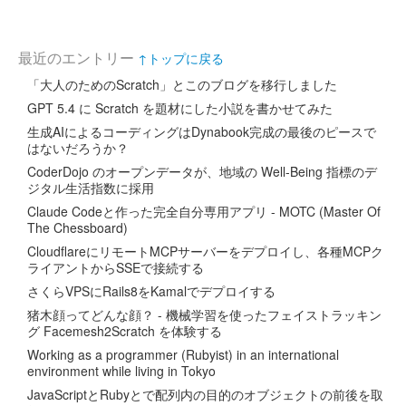
最近のエントリー
↑トップに戻る
「大人のためのScratch」とこのブログを移行しました
GPT 5.4 に Scratch を題材にした小説を書かせてみた
生成AIによるコーディングはDynabook完成の最後のピースで
はないだろうか？
CoderDojo のオープンデータが、地域の Well-Being 指標のデ
ジタル生活指数に採用
Claude Codeと作った完全自分専用アプリ - MOTC (Master Of
The Chessboard)
CloudflareにリモートMCPサーバーをデプロイし、各種MCPク
ライアントからSSEで接続する
さくらVPSにRails8をKamalでデプロイする
猪木顔ってどんな顔？ - 機械学習を使ったフェイストラッキン
グ Facemesh2Scratch を体験する
Working as a programmer (Rubyist) in an international
environment while living in Tokyo
JavaScriptとRubyとで配列内の目的のオブジェクトの前後を取