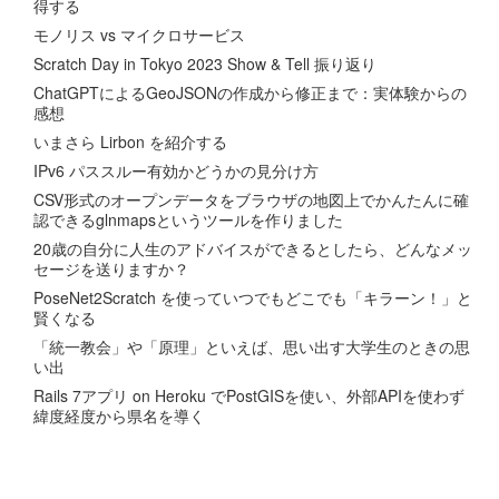
得する
モノリス vs マイクロサービス
Scratch Day in Tokyo 2023 Show & Tell 振り返り
ChatGPTによるGeoJSONの作成から修正まで：実体験からの
感想
いまさら Lirbon を紹介する
IPv6 パススルー有効かどうかの見分け方
CSV形式のオープンデータをブラウザの地図上でかんたんに確
認できるglnmapsというツールを作りました
20歳の自分に人生のアドバイスができるとしたら、どんなメッ
セージを送りますか？
PoseNet2Scratch を使っていつでもどこでも「キラーン！」と
賢くなる
「統一教会」や「原理」といえば、思い出す大学生のときの思
い出
Rails 7アプリ on Heroku でPostGISを使い、外部APIを使わず
緯度経度から県名を導く