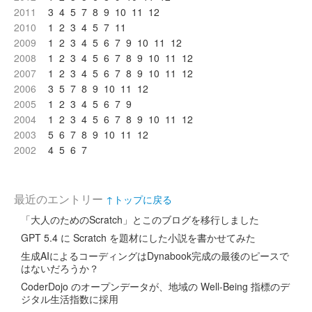
2011
3
4
5
7
8
9
10
11
12
2010
1
2
3
4
5
7
11
2009
1
2
3
4
5
6
7
9
10
11
12
2008
1
2
3
4
5
6
7
8
9
10
11
12
2007
1
2
3
4
5
6
7
8
9
10
11
12
2006
3
5
7
8
9
10
11
12
2005
1
2
3
4
5
6
7
9
2004
1
2
3
4
5
6
7
8
9
10
11
12
2003
5
6
7
8
9
10
11
12
2002
4
5
6
7
最近のエントリー
↑トップに戻る
「大人のためのScratch」とこのブログを移行しました
GPT 5.4 に Scratch を題材にした小説を書かせてみた
生成AIによるコーディングはDynabook完成の最後のピースで
はないだろうか？
CoderDojo のオープンデータが、地域の Well-Being 指標のデ
ジタル生活指数に採用