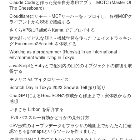
Claude Codeと作った完全自分専用アプリ - MOTC (Master Of
The Chessboard)
CloudflareにリモートMCPサーバーをデプロイし、各種MCPク
ライアントからSSEで接続する
さくらVPSにRails8をKamalでデプロイする
猪木顔ってどんな顔？ - 機械学習を使ったフェイストラッキン
グ Facemesh2Scratch を体験する
Working as a programmer (Rubyist) in an international
environment while living in Tokyo
JavaScriptとRubyとで配列内の目的のオブジェクトの前後を取
得する
モノリス vs マイクロサービス
Scratch Day in Tokyo 2023 Show & Tell 振り返り
ChatGPTによるGeoJSONの作成から修正まで：実体験からの
感想
いまさら Lirbon を紹介する
IPv6 パススルー有効かどうかの見分け方
CSV形式のオープンデータをブラウザの地図上でかんたんに確
認できるglnmapsというツールを作りました
20歳の自分に人生のアドバイスができるとしたら、どんなメッ