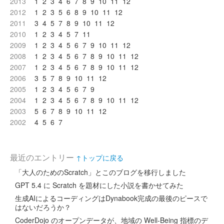
2013
1
2
3
4
6
7
8
9
10
11
12
2012
1
2
3
5
6
8
9
10
11
12
2011
3
4
5
7
8
9
10
11
12
2010
1
2
3
4
5
7
11
2009
1
2
3
4
5
6
7
9
10
11
12
2008
1
2
3
4
5
6
7
8
9
10
11
12
2007
1
2
3
4
5
6
7
8
9
10
11
12
2006
3
5
7
8
9
10
11
12
2005
1
2
3
4
5
6
7
9
2004
1
2
3
4
5
6
7
8
9
10
11
12
2003
5
6
7
8
9
10
11
12
2002
4
5
6
7
最近のエントリー
↑トップに戻る
「大人のためのScratch」とこのブログを移行しました
GPT 5.4 に Scratch を題材にした小説を書かせてみた
生成AIによるコーディングはDynabook完成の最後のピースで
はないだろうか？
CoderDojo のオープンデータが、地域の Well-Being 指標のデ