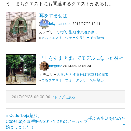
う。まちクエストにも関連するクエストがあるし。。
耳をすませば
tokyosanpopo
2013/07/06 16:41
カテゴリー:
ジブリ
聖地
東京都多摩市
»
まちクエスト - ウォークラリーで街散歩
『耳をすませば』でモデルになった神社
megane
2014/09/13 09:34
カテゴリー:
聖地
耳をすませば
東京都多摩市
»
まちクエスト - ウォークラリーで街散歩
2017/02/28 09:00:00
↑トップに戻る
« CoderDojo藤沢、
手ぶら生活を始めた
CoderDojo 嘉手納が
2017年2月のアーカイブ
»
始まりました！