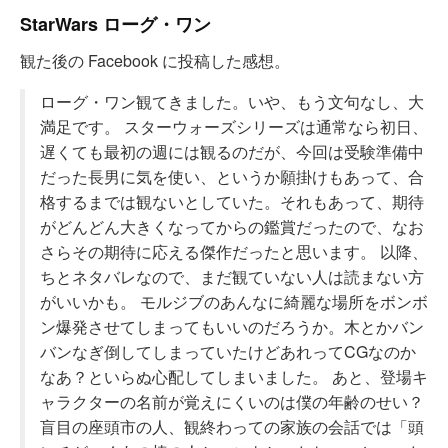
StarWars ローグ・ワン
観た後の Facebook に投稿した感想。
ローグ・ワン観てきました。いや、もう文句なし、大
満足です。 スターウォーズシリーズは通常なら初日、
遅くても最初の週には観るのだが、今回は受験準備中
だった長男に気を使い、というか願掛けもあって、合
格するまでは観ないとしていた。それもあって、期待
がどんどん大きくなってからの鑑賞だったので、なお
さらその期待に応える傑作だったと思います。 以降、
ちとネタバレなので、まだ観ていない人は読まない方
がいいかも。 モルジブのあんなに綺麗な場所をボンボ
ン爆発させてしまってもいいのだろうか。木とかバン
バンなぎ倒してしまっていたけどあれってCGなのか
なあ？といらぬ心配してしまいました。 あと、登場キ
ャラクターの名前が覚えにくいのは僕の年齢のせい？
盲目の座頭市の人、観終わっての家族の会話では「頭