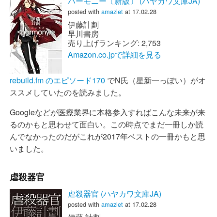
ハーモニー〔新版〕 (ハヤカワ文庫JA)
posted with
amazlet
at 17.02.28
伊藤計劃
早川書房
売り上げランキング: 2,753
Amazon.co.jpで詳細を見る
rebuild.fm のエピソード170
でN氏（星新一っぽい）がオ
ススメしていたのを読みました。
Googleなどが医療業界に本格参入すればこんな未来が来
るのかもと思わせて面白い。この時点でまだ一冊しか読
んでなかったのだがこれが2017年ベストの一冊かもと思
いました。
虐殺器官
虐殺器官 (ハヤカワ文庫JA)
posted with
amazlet
at 17.02.28