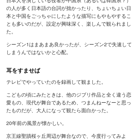
日本人を演じている役者が中国系（あるいは韓国系？）
の人が多く日本語の台詞が拙かったり、ちょいちょい日
本と中国をごっちゃにしたような描写にもやもやするこ
とも多いのだが、設定が興味深く、楽しんで観られまし
た。
シーズン1はまあまあ良かったが、シーズン2で失速して
しまうんではないかと心配。
耳をすませば
テレビでやっていたのを録画して観ました。
こどもの頃にみたときは、他のジブリ作品と全く違う恋
愛もの、現代が舞台であるため、つまんねーなーと思っ
たものだが、大人になって観たら面白かった。
20年前の風景が懐かしい。
京王線聖蹟桜ヶ丘周辺が舞台なので、今度行ってみよ