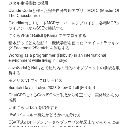
ジタル生活指数に採用
Claude Codeと作った完全自分専用アプリ - MOTC (Master Of
The Chessboard)
CloudflareにリモートMCPサーバーをデプロイし、各種MCPク
ライアントからSSEで接続する
さくらVPSにRails8をKamalでデプロイする
猪木顔ってどんな顔？ - 機械学習を使ったフェイストラッキン
グ Facemesh2Scratch を体験する
Working as a programmer (Rubyist) in an international
environment while living in Tokyo
JavaScriptとRubyとで配列内の目的のオブジェクトの前後を取
得する
モノリス vs マイクロサービス
Scratch Day in Tokyo 2023 Show & Tell 振り返り
ChatGPTによるGeoJSONの作成から修正まで：実体験からの
感想
いまさら Lirbon を紹介する
IPv6 パススルー有効かどうかの見分け方
CSV形式のオープンデータをブラウザの地図上でかんたんに確