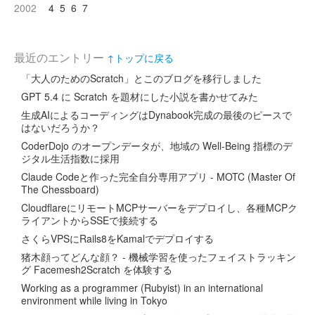
2002
4
5
6
7
最近のエントリー
↑トップに戻る
「大人のためのScratch」とこのブログを移行しました
GPT 5.4 に Scratch を題材にした小説を書かせてみた
生成AIによるコーディングはDynabook完成の最後のピースで
はないだろうか？
CoderDojo のオープンデータが、地域の Well-Being 指標のデ
ジタル生活指数に採用
Claude Codeと作った完全自分専用アプリ - MOTC (Master Of
The Chessboard)
CloudflareにリモートMCPサーバーをデプロイし、各種MCPク
ライアントからSSEで接続する
さくらVPSにRails8をKamalでデプロイする
猪木顔ってどんな顔？ - 機械学習を使ったフェイストラッキン
グ Facemesh2Scratch を体験する
Working as a programmer (Rubyist) in an international
environment while living in Tokyo