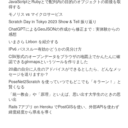
JavaScriptとRubyとで配列内の目的のオブジェクトの前後を取
得する
モノリス vs マイクロサービス
Scratch Day in Tokyo 2023 Show & Tell 振り返り
ChatGPTによるGeoJSONの作成から修正まで：実体験からの
感想
いまさら Lirbon を紹介する
IPv6 パススルー有効かどうかの見分け方
CSV形式のオープンデータをブラウザの地図上でかんたんに確
認できるglnmapsというツールを作りました
20歳の自分に人生のアドバイスができるとしたら、どんなメッ
セージを送りますか？
PoseNet2Scratch を使っていつでもどこでも「キラーン！」と
賢くなる
「統一教会」や「原理」といえば、思い出す大学生のときの思
い出
Rails 7アプリ on Heroku でPostGISを使い、外部APIを使わず
緯度経度から県名を導く