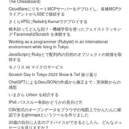
The Chessboard)
CloudflareにリモートMCPサーバーをデプロイし、各種MCPク
ライアントからSSEで接続する
さくらVPSにRails8をKamalでデプロイする
猪木顔ってどんな顔？ - 機械学習を使ったフェイストラッキン
グ Facemesh2Scratch を体験する
Working as a programmer (Rubyist) in an international
environment while living in Tokyo
JavaScriptとRubyとで配列内の目的のオブジェクトの前後を取
得する
モノリス vs マイクロサービス
Scratch Day in Tokyo 2023 Show & Tell 振り返り
ChatGPTによるGeoJSONの作成から修正まで：実体験からの
感想
いまさら Lirbon を紹介する
IPv6 パススルー有効かどうかの見分け方
CSV形式のオープンデータをブラウザの地図上でかんたんに確
認できるglnmapsというツールを作りました
20歳の自分に人生のアドバイスができるとしたら、どんなメッ
セージを送りますか？