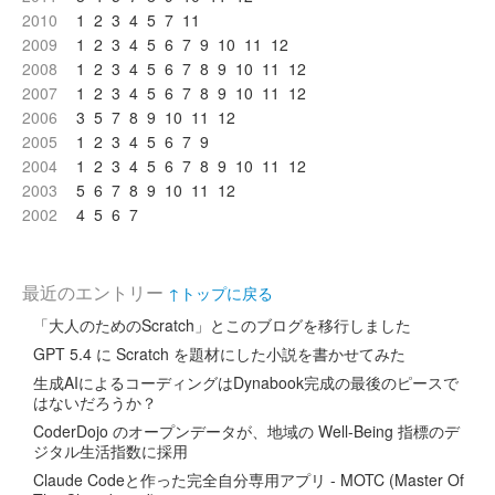
2010
1
2
3
4
5
7
11
2009
1
2
3
4
5
6
7
9
10
11
12
2008
1
2
3
4
5
6
7
8
9
10
11
12
2007
1
2
3
4
5
6
7
8
9
10
11
12
2006
3
5
7
8
9
10
11
12
2005
1
2
3
4
5
6
7
9
2004
1
2
3
4
5
6
7
8
9
10
11
12
2003
5
6
7
8
9
10
11
12
2002
4
5
6
7
最近のエントリー
↑トップに戻る
「大人のためのScratch」とこのブログを移行しました
GPT 5.4 に Scratch を題材にした小説を書かせてみた
生成AIによるコーディングはDynabook完成の最後のピースで
はないだろうか？
CoderDojo のオープンデータが、地域の Well-Being 指標のデ
ジタル生活指数に採用
Claude Codeと作った完全自分専用アプリ - MOTC (Master Of