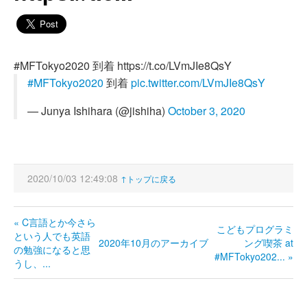
#MFTokyo2020 到着 https://t.co/LVmJIe8QsY
#MFTokyo2020
到着
pic.twitter.com/LVmJIe8QsY
— Junya Ishihara (@jishiha)
October 3, 2020
2020/10/03 12:49:08
↑トップに戻る
« C言語とか今さら
こどもプログラミ
という人でも英語
2020年10月のアーカイブ
ング喫茶 at
の勉強になると思
#MFTokyo202... »
うし、...