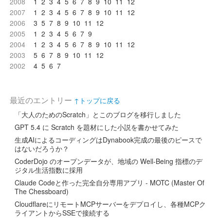
2008
1
2
3
4
5
6
7
8
9
10
11
12
2007
1
2
3
4
5
6
7
8
9
10
11
12
2006
3
5
7
8
9
10
11
12
2005
1
2
3
4
5
6
7
9
2004
1
2
3
4
5
6
7
8
9
10
11
12
2003
5
6
7
8
9
10
11
12
2002
4
5
6
7
最近のエントリー
↑トップに戻る
「大人のためのScratch」とこのブログを移行しました
GPT 5.4 に Scratch を題材にした小説を書かせてみた
生成AIによるコーディングはDynabook完成の最後のピースで
はないだろうか？
CoderDojo のオープンデータが、地域の Well-Being 指標のデ
ジタル生活指数に採用
Claude Codeと作った完全自分専用アプリ - MOTC (Master Of
The Chessboard)
CloudflareにリモートMCPサーバーをデプロイし、各種MCPク
ライアントからSSEで接続する