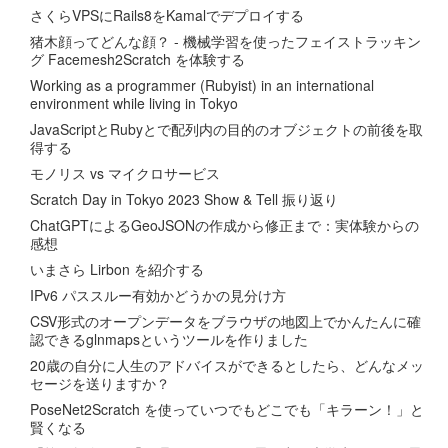
さくらVPSにRails8をKamalでデプロイする
猪木顔ってどんな顔？ - 機械学習を使ったフェイストラッキン
グ Facemesh2Scratch を体験する
Working as a programmer (Rubyist) in an international
environment while living in Tokyo
JavaScriptとRubyとで配列内の目的のオブジェクトの前後を取
得する
モノリス vs マイクロサービス
Scratch Day in Tokyo 2023 Show & Tell 振り返り
ChatGPTによるGeoJSONの作成から修正まで：実体験からの
感想
いまさら Lirbon を紹介する
IPv6 パススルー有効かどうかの見分け方
CSV形式のオープンデータをブラウザの地図上でかんたんに確
認できるglnmapsというツールを作りました
20歳の自分に人生のアドバイスができるとしたら、どんなメッ
セージを送りますか？
PoseNet2Scratch を使っていつでもどこでも「キラーン！」と
賢くなる