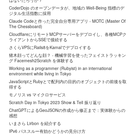
はないだろうか？
CoderDojo のオープンデータが、地域の Well-Being 指標のデ
ジタル生活指数に採用
Claude Codeと作った完全自分専用アプリ - MOTC (Master Of
The Chessboard)
CloudflareにリモートMCPサーバーをデプロイし、各種MCPク
ライアントからSSEで接続する
さくらVPSにRails8をKamalでデプロイする
猪木顔ってどんな顔？ - 機械学習を使ったフェイストラッキン
グ Facemesh2Scratch を体験する
Working as a programmer (Rubyist) in an international
environment while living in Tokyo
JavaScriptとRubyとで配列内の目的のオブジェクトの前後を取
得する
モノリス vs マイクロサービス
Scratch Day in Tokyo 2023 Show & Tell 振り返り
ChatGPTによるGeoJSONの作成から修正まで：実体験からの
感想
いまさら Lirbon を紹介する
IPv6 パススルー有効かどうかの見分け方