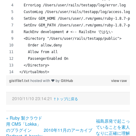
  ErrorLog /Users/user/rails/testapp/log/error.log
  CustomLog /Users/user/rails/testapp/log/access.log c
  SetEnv GEM_HOME /Users/user/.rvm/gems/ruby-1.8.
  SetEnv GEM_PATH /Users/user/.rvm/gems/ruby-1.8.7-
  RackEnv development # <-- RailsEnv ではない
  <Directory "/Users/user/rails/testapp/public">
    Order allow,deny
    Allow from all
    PassengerEnabled On
  </Directory>
</VirtualHost>
gistfile1.txt
hosted with ❤ by
GitHub
view raw
2010/11/10 23:14:21
↑トップに戻る
« Ruby 製クラウド
福島原発で起こっ
用 CMS「Lokka」
ていることを素人
のプラグイン
2010年11月のアーカイブ
なりに正確に理解