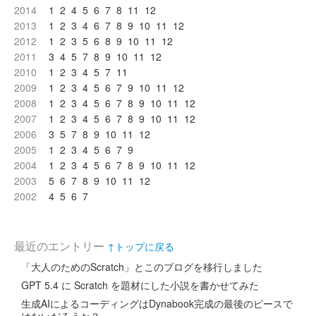
2014
1
2
4
5
6
7
8
11
12
2013
1
2
3
4
6
7
8
9
10
11
12
2012
1
2
3
5
6
8
9
10
11
12
2011
3
4
5
7
8
9
10
11
12
2010
1
2
3
4
5
7
11
2009
1
2
3
4
5
6
7
9
10
11
12
2008
1
2
3
4
5
6
7
8
9
10
11
12
2007
1
2
3
4
5
6
7
8
9
10
11
12
2006
3
5
7
8
9
10
11
12
2005
1
2
3
4
5
6
7
9
2004
1
2
3
4
5
6
7
8
9
10
11
12
2003
5
6
7
8
9
10
11
12
2002
4
5
6
7
最近のエントリー
↑トップに戻る
「大人のためのScratch」とこのブログを移行しました
GPT 5.4 に Scratch を題材にした小説を書かせてみた
生成AIによるコーディングはDynabook完成の最後のピースで