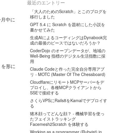
最近のエントリー
「大人のためのScratch」とこのブログを
移行しました
。今月中に
GPT 5.4 に Scratch を題材にした小説を
書かせてみた
生成AIによるコーディングはDynabook完
成の最後のピースではないだろうか？
CoderDojo のオープンデータが、地域の
Well-Being 指標のデジタル生活指数に採
用
トを形に
Claude Codeと作った完全自分専用アプ
リ - MOTC (Master Of The Chessboard)
CloudflareにリモートMCPサーバーをデ
プロイし、各種MCPクライアントから
SSEで接続する
さくらVPSにRails8をKamalでデプロイす
る
猪木顔ってどんな顔？ - 機械学習を使っ
たフェイストラッキング
Facemesh2Scratch を体験する
Working as a programmer (Rubyist) in