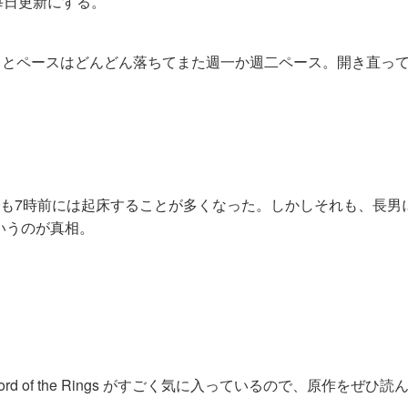
毎日更新にする。
月とペースはどんどん落ちてまた週一か週二ペース。開き直っ
でも7時前には起床することが多くなった。しかしそれも、長男
いうのが真相。
 of the Rings がすごく気に入っているので、原作をぜひ読