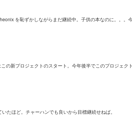
er of the Pheonix を恥ずかしながらまだ継続中。子供の本なのに。。
はこの新プロジェクトのスタート。今年後半でこのプロジェク
ていたほど。チャーハンでも良いから目標継続せねば。