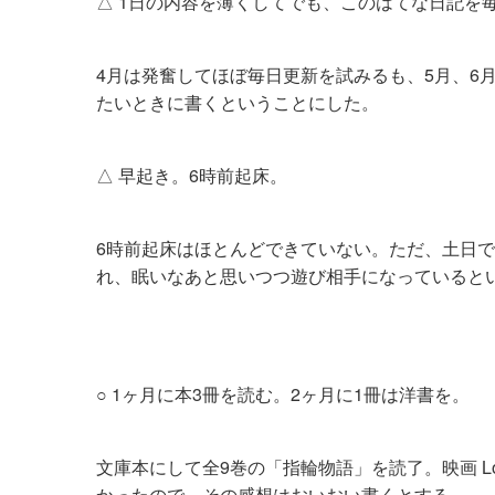
△ 1日の内容を薄くしてでも、このはてな日記を
4月は発奮してほぼ毎日更新を試みるも、5月、6
たいときに書くということにした。
△ 早起き。6時前起床。
6時前起床はほとんどできていない。ただ、土日
れ、眠いなあと思いつつ遊び相手になっていると
○ 1ヶ月に本3冊を読む。2ヶ月に1冊は洋書を。
文庫本にして全9巻の「指輪物語」を読了。映画 Lord
かったので。その感想はおいおい書くとする。