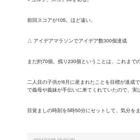
前回スコアが105。ほど遠い。
△ アイデアマラソンでアイデア数300個達成
まだ約70個。残り230個ということは、これまで
二人目の子供が6月に産まれたことを目標が達成
で義母や義妹が手伝いに来てくれていたので、実
目覚ましの時刻を5時50分にセットして、気分を
2004/07/05 09:00:00