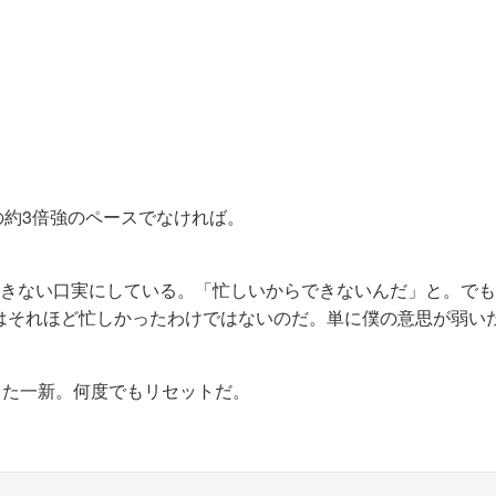
の約3倍強のペースでなければ。
できない口実にしている。「忙しいからできないんだ」と。で
はそれほど忙しかったわけではないのだ。単に僕の意思が弱い
また一新。何度でもリセットだ。