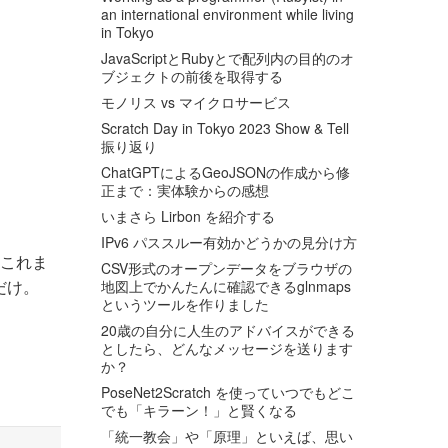
an international environment while living
in Tokyo
JavaScriptとRubyとで配列内の目的のオ
ブジェクトの前後を取得する
モノリス vs マイクロサービス
Scratch Day in Tokyo 2023 Show & Tell
振り返り
ChatGPTによるGeoJSONの作成から修
正まで：実体験からの感想
いまさら Lirbon を紹介する
IPv6 パススルー有効かどうかの見分け方
もこれま
CSV形式のオープンデータをブラウザの
だけ。
地図上でかんたんに確認できるglnmaps
というツールを作りました
20歳の自分に人生のアドバイスができる
としたら、どんなメッセージを送ります
か？
PoseNet2Scratch を使っていつでもどこ
でも「キラーン！」と賢くなる
「統一教会」や「原理」といえば、思い