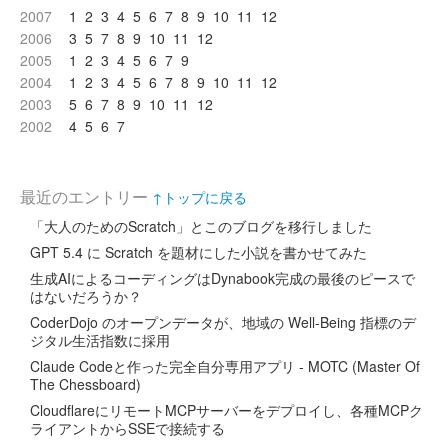
2007
1
2
3
4
5
6
7
8
9
10
11
12
2006
3
5
7
8
9
10
11
12
2005
1
2
3
4
5
6
7
9
2004
1
2
3
4
5
6
7
8
9
10
11
12
2003
5
6
7
8
9
10
11
12
2002
4
5
6
7
最近のエントリー
↑トップに戻る
「大人のためのScratch」とこのブログを移行しました
GPT 5.4 に Scratch を題材にした小説を書かせてみた
生成AIによるコーディングはDynabook完成の最後のピースで
はないだろうか？
CoderDojo のオープンデータが、地域の Well-Being 指標のデ
ジタル生活指数に採用
Claude Codeと作った完全自分専用アプリ - MOTC (Master Of
The Chessboard)
CloudflareにリモートMCPサーバーをデプロイし、各種MCPク
ライアントからSSEで接続する