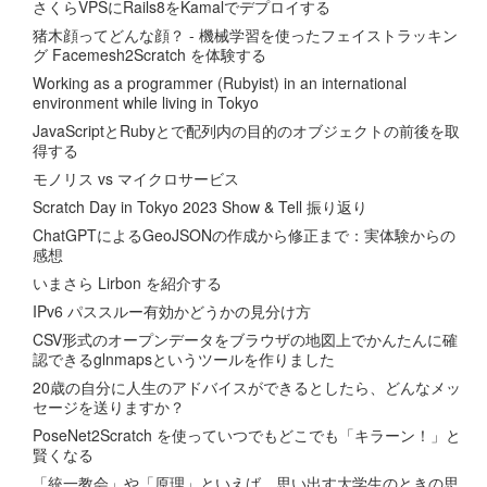
さくらVPSにRails8をKamalでデプロイする
猪木顔ってどんな顔？ - 機械学習を使ったフェイストラッキン
グ Facemesh2Scratch を体験する
Working as a programmer (Rubyist) in an international
environment while living in Tokyo
JavaScriptとRubyとで配列内の目的のオブジェクトの前後を取
得する
モノリス vs マイクロサービス
Scratch Day in Tokyo 2023 Show & Tell 振り返り
ChatGPTによるGeoJSONの作成から修正まで：実体験からの
感想
いまさら Lirbon を紹介する
IPv6 パススルー有効かどうかの見分け方
CSV形式のオープンデータをブラウザの地図上でかんたんに確
認できるglnmapsというツールを作りました
20歳の自分に人生のアドバイスができるとしたら、どんなメッ
セージを送りますか？
PoseNet2Scratch を使っていつでもどこでも「キラーン！」と
賢くなる
「統一教会」や「原理」といえば、思い出す大学生のときの思