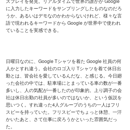
スプレイを発見。リアルタイムで世界の誰かが Google
に入力したキーワードをサンプリングしたものなのだろ
うか、あるいはデモなのかわからないけれど、様々な言
語で現われるキーワードから Google が世界中で使われ
ていることを実感できる。
日曜日なのに、Google Tシャツを着た Google 社員の何
人かとすれ違う。会社のロゴ入り Tシャツを着て休日出
勤とは、皆会社を愛しているんだな、と感じる。今日廻
った会社の中では、駐車場にとまっている車の数が一番
多いし、人の気配が一番したのが印象的。上り調子の会
社は休日出勤の社員が多いのではないか、という仮説を
思いつく。すれ違った4人グループのうちの一人はフリ
スビーを持っていた。フリスビーでちょっと休憩、一汗
かいたあと、さて仕事に戻ろうかといった雰囲気だっ
た。