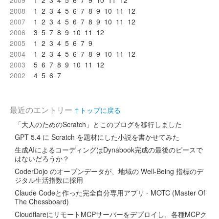
2009
1
2
3
4
5
6
7
9
10
11
12
2008
1
2
3
4
5
6
7
8
9
10
11
12
2007
1
2
3
4
5
6
7
8
9
10
11
12
2006
3
5
7
8
9
10
11
12
2005
1
2
3
4
5
6
7
9
2004
1
2
3
4
5
6
7
8
9
10
11
12
2003
5
6
7
8
9
10
11
12
2002
4
5
6
7
最近のエントリー
↑トップに戻る
「大人のためのScratch」とこのブログを移行しました
GPT 5.4 に Scratch を題材にした小説を書かせてみた
生成AIによるコーディングはDynabook完成の最後のピースで
はないだろうか？
CoderDojo のオープンデータが、地域の Well-Being 指標のデ
ジタル生活指数に採用
Claude Codeと作った完全自分専用アプリ - MOTC (Master Of
The Chessboard)
CloudflareにリモートMCPサーバーをデプロイし、各種MCPク