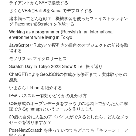
ライアントからSSEで接続する
さくらVPSにRails8をKamalでデプロイする
猪木顔ってどんな顔？ - 機械学習を使ったフェイストラッキン
グ Facemesh2Scratch を体験する
Working as a programmer (Rubyist) in an international
environment while living in Tokyo
JavaScriptとRubyとで配列内の目的のオブジェクトの前後を取
得する
モノリス vs マイクロサービス
Scratch Day in Tokyo 2023 Show & Tell 振り返り
ChatGPTによるGeoJSONの作成から修正まで：実体験からの
感想
いまさら Lirbon を紹介する
IPv6 パススルー有効かどうかの見分け方
CSV形式のオープンデータをブラウザの地図上でかんたんに確
認できるglnmapsというツールを作りました
20歳の自分に人生のアドバイスができるとしたら、どんなメッ
セージを送りますか？
PoseNet2Scratch を使っていつでもどこでも「キラーン！」と
賢くなる